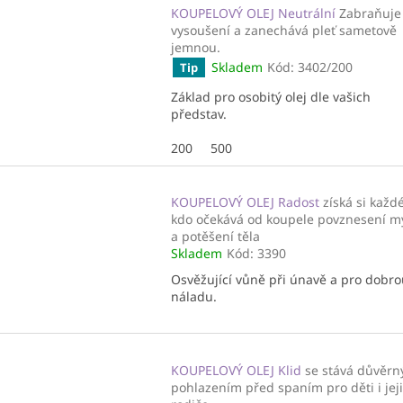
KOUPELOVÝ OLEJ Neutrální
Zabraňuje
vysoušení a zanechává pleť sametově
jemnou.
Skladem
Kód:
3402/200
Tip
Základ pro osobitý olej dle vašich
představ.
200
500
KOUPELOVÝ OLEJ Radost
získá si každ
kdo očekává od koupele povznesení my
a potěšení těla
Skladem
Kód:
3390
Osvěžující vůně při únavě a pro dobr
náladu.
KOUPELOVÝ OLEJ Klid
se stává důvěr
pohlazením před spaním pro děti i jej