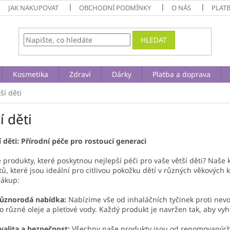
JAK NAKUPOVAT
OBCHODNÍ PODMÍNKY
O NÁS
PLAT
HLEDAT
Kosmetika
Zdraví
Dárky
Platba a doprava
ší děti
í děti
í děti: Přírodní péče pro rostoucí generaci
 produkty, které poskytnou nejlepší péči pro vaše větší děti? Naše 
ů, které jsou ideální pro citlivou pokožku dětí v různých věkových 
nákup:
ůznorodá nabídka:
Nabízíme vše od inhaláčních tyčinek proti nevo
o různé oleje a pleťové vody. Každý produkt je navržen tak, aby vy
valita a bezpečnost:
Všechny naše produkty jsou od renomovaných z