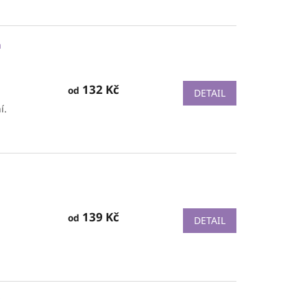
á
132 Kč
od
DETAIL
í.
139 Kč
od
DETAIL