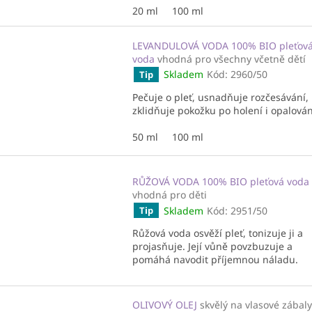
20 ml
100 ml
LEVANDULOVÁ VODA 100% BIO pleťov
voda
vhodná pro všechny včetně dětí
Skladem
Kód:
2960/50
Tip
Pečuje o pleť, usnadňuje rozčesávání,
zklidňuje pokožku po holení i opalován
50 ml
100 ml
RŮŽOVÁ VODA 100% BIO pleťová voda
vhodná pro děti
Skladem
Kód:
2951/50
Tip
Růžová voda osvěží pleť, tonizuje ji a
projasňuje. Její vůně povzbuzuje a
pomáhá navodit příjemnou náladu.
OLIVOVÝ OLEJ
skvělý na vlasové zábaly