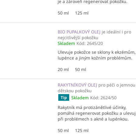
je a zároveň regenerovat pokožku.
50 ml
125 ml
BIO PUPALKOVÝ OLEJ
je ideální i pro
nejcitlivější pokožku
Skladem
Kód:
2645/20
Ulevuje pokožce se sklony k ekzémům,
lupénce a jiným kožním problémům.
20 ml
50 ml
RAKYTNÍKOVÝ OLEJ
pro péči o jemnou
dětskou pokožku
Skladem
Kód:
2624/50
Tip
Rakytník má protizánětlivé účinky,
pomáhá regenerovat pokožku a ulevuj
při problémech s akné a lupénkou.
50 ml
125 ml