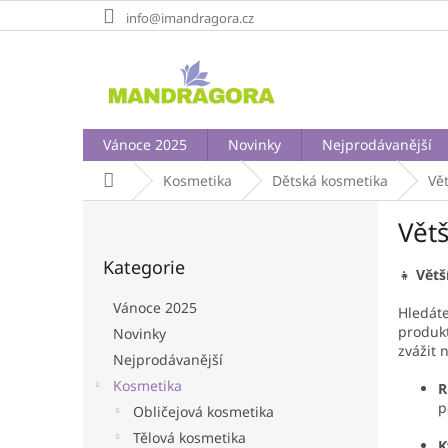
Přejít
info@imandragora.cz
na
obsah
Vánoce 2025
Novinky
Nejprodávanější
Domů
Kosmetika
Dětská kosmetika
Vět
P
Větš
o
Přeskočit
s
Kategorie
kategorie
t
👧
Větš
r
Vánoce 2025
Hledáte
a
produkt
Novinky
n
zvážit 
Nejprodávanější
n
í
Kosmetika
R
p
p
Obličejová kosmetika
a
Tělová kosmetika
K