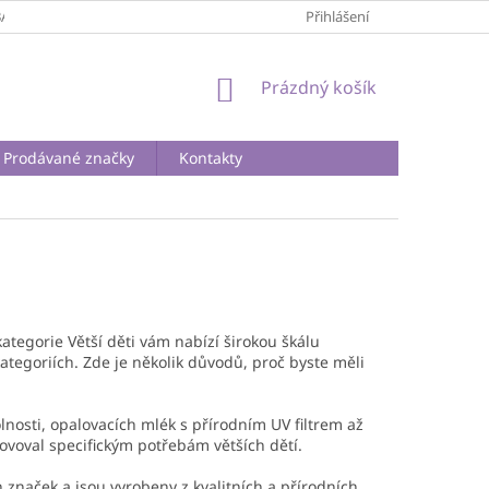
BA A DOPRAVA
PODMÍNKY OCHRANY OSOBNÍCH ÚDAJŮ
Přihlášení
REKLA
NÁKUPNÍ
Prázdný košík
KOŠÍK
Prodávané značky
Kontakty
kategorie Větší děti vám nabízí širokou škálu
kategoriích. Zde je několik důvodů, proč byste měli
lnosti, opalovacích mlék s přírodním UV filtrem až
hovoval specifickým potřebám větších dětí.
naček a jsou vyrobeny z kvalitních a přírodních