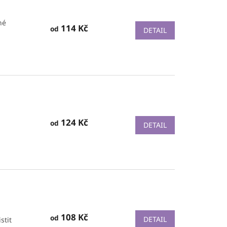
né
114 Kč
od
DETAIL
124 Kč
od
DETAIL
108 Kč
od
DETAIL
stit