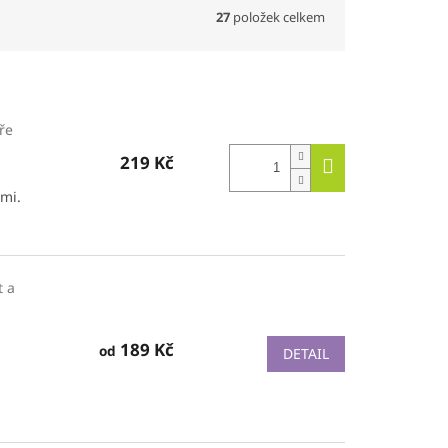
27
položek celkem
ře
219 Kč
tmi.
t a
189 Kč
od
DETAIL