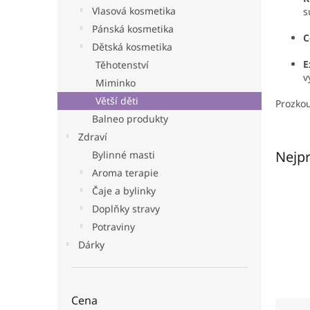
n
Vlasová kosmetika
s
e
Pánská kosmetika
l
C
Dětská kosmetika
E
Těhotenství
v
Miminko
Větší děti
Prozkou
Balneo produkty
Zdraví
Nejpr
Bylinné masti
Aroma terapie
Čaje a bylinky
Doplňky stravy
Potraviny
Dárky
Cena
Ř