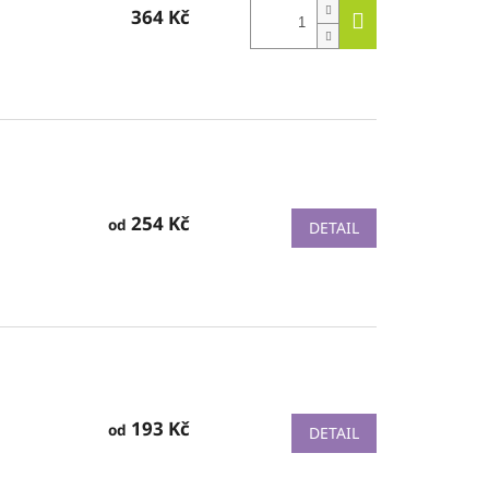
364 Kč
254 Kč
od
DETAIL
193 Kč
od
DETAIL