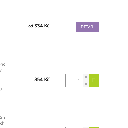
334 Kč
od
DETAIL
ého,
sli
354 Kč
ou
ným
ich