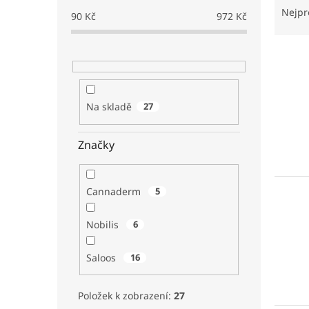
a
Nejpr
90
Kč
972
Kč
z
e
V
n
ý
í
p
p
i
r
Na skladě
27
s
o
p
d
r
Značky
u
o
k
d
t
u
ů
Cannaderm
5
k
t
Nobilis
6
ů
Saloos
16
Položek k zobrazení:
27