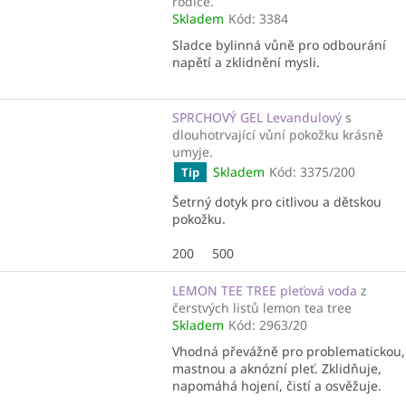
rodiče.
Skladem
Kód:
3384
Sladce bylinná vůně pro odbourání
napětí a zklidnění mysli.
SPRCHOVÝ GEL Levandulový
s
dlouhotrvající vůní pokožku krásně
umyje.
Skladem
Kód:
3375/200
Tip
Šetrný dotyk pro citlivou a dětskou
pokožku.
200
500
LEMON TEE TREE pleťová voda
z
čerstvých listů lemon tea tree
Skladem
Kód:
2963/20
Vhodná převážně pro problematickou,
mastnou a aknózní pleť. Zklidňuje,
napomáhá hojení, čistí a osvěžuje.