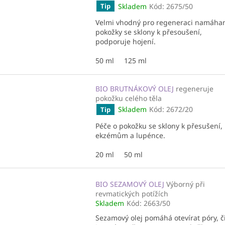
Skladem
Kód:
2675/50
Tip
Velmi vhodný pro regeneraci namáha
pokožky se sklony k přesoušení,
podporuje hojení.
50 ml
125 ml
BIO BRUTNÁKOVÝ OLEJ
regeneruje
pokožku celého těla
Skladem
Kód:
2672/20
Tip
Péče o pokožku se sklony k přesušení,
ekzémům a lupénce.
20 ml
50 ml
BIO SEZAMOVÝ OLEJ
Výborný při
revmatických potížích
Skladem
Kód:
2663/50
Sezamový olej pomáhá otevírat póry, či