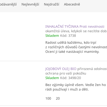
odávanější
Nejlevnější
Nejdražší
Abecedně
INHALAČNÍ TYČINKA Proti nevolnosti
okamžitá úleva, kdykoli se necítíte dob
Skladem
Kód:
3738
Radost udělá každému, kdo trpí
z rozličných důvodů častými nevolnos
Ocení ji také nastávající maminky.
JOJOBOVÝ OLEJ BIO
přirozená odolnos
ochrana pro vaší pokožku
Skladem
Kód:
3498/20
Bez výjimky úplně všem. Vedle žen ho
rádi používají i muži a děti.
100
20