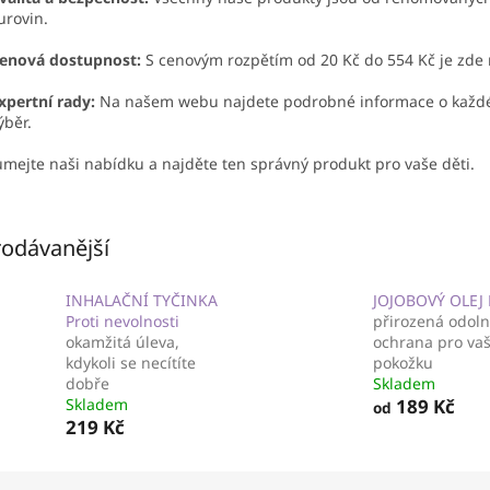
urovin.
enová dostupnost:
S cenovým rozpětím od 20 Kč do 554 Kč je zde 
xpertní rady:
Na našem webu najdete podrobné informace o každé
ýběr.
mejte naši nabídku a najděte ten správný produkt pro vaše děti.
odávanější
INHALAČNÍ TYČINKA
JOJOBOVÝ OLEJ
Proti nevolnosti
přirozená odoln
okamžitá úleva,
ochrana pro vaš
kdykoli se necítíte
pokožku
dobře
Skladem
Skladem
189 Kč
od
219 Kč