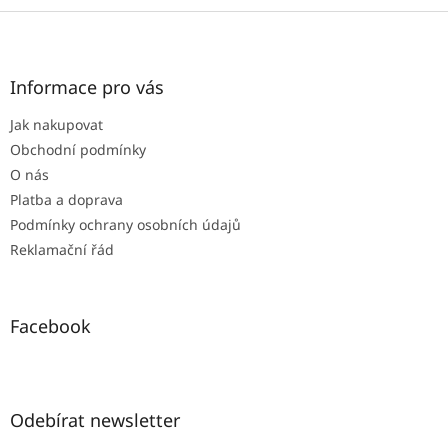
z
Z
5
á
hvězdiček.
p
a
Informace pro vás
t
Jak nakupovat
í
Obchodní podmínky
O nás
Platba a doprava
Podmínky ochrany osobních údajů
Reklamační řád
Facebook
Odebírat newsletter