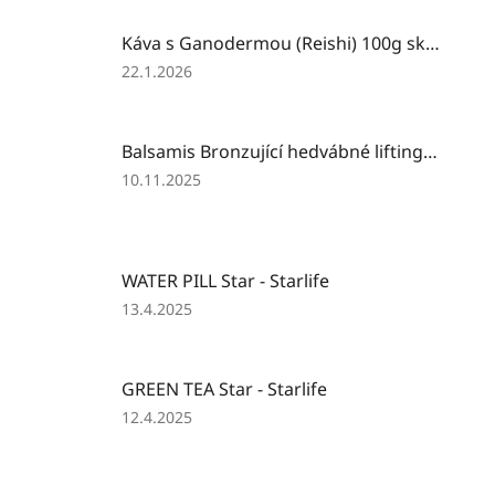
Káva s Ganodermou (Reishi) 100g sklo
Hodnocení
22.1.2026
produktu
je
3
Balsamis Bronzující hedvábné liftingující sérum 30 ml
z
5
Hodnocení
10.11.2025
hvězdiček.
produktu
je
1
z
WATER PILL Star - Starlife
5
hvězdiček.
Hodnocení
13.4.2025
produktu
je
1
GREEN TEA Star - Starlife
z
5
Hodnocení
12.4.2025
hvězdiček.
produktu
je
1