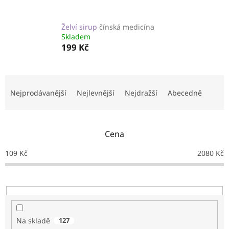
Želví sirup
čínská medicína
Skladem
199 Kč
Ř
a
Nejprodávanější
Nejlevnější
Nejdražší
Abecedně
z
e
n
Cena
í
p
109
Kč
2080
Kč
r
o
d
u
k
t
Na skladě
127
ů