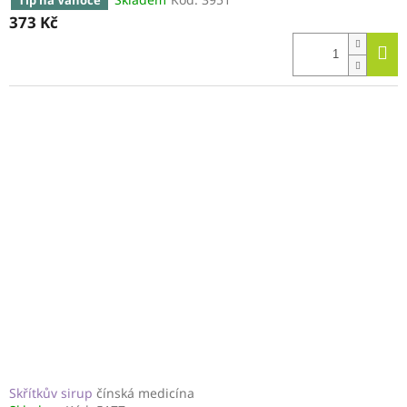
373 Kč
Skřítkův sirup
čínská medicína