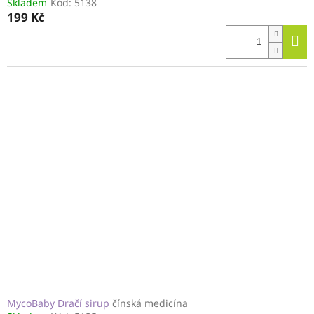
Skladem
Kód:
5138
199 Kč
MycoBaby Dračí sirup
čínská medicína