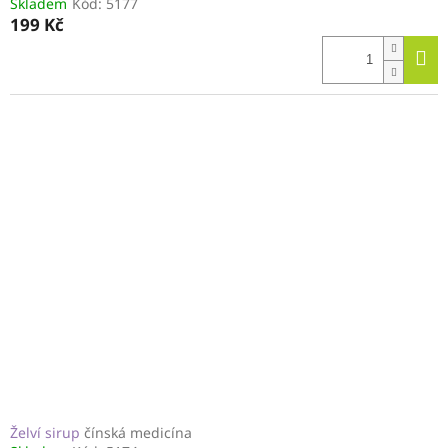
Skladem
Kód:
5177
199 Kč
Želví sirup
čínská medicína