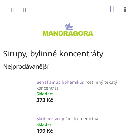
Přejít
NÁKUP
na
obsah
KOŠÍK
Sirupy, bylinné koncentráty
Nejprodávanější
Beneflamus bohemikus
rostlinný tekutý
koncentrát
Skladem
373 Kč
Skřítkův sirup
čínská medicína
Skladem
199 Kč