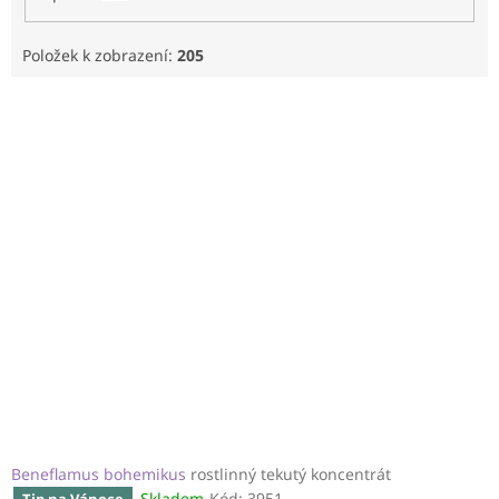
Položek k zobrazení:
205
V
ý
p
i
s
p
r
o
d
u
k
t
ů
Beneflamus bohemikus
rostlinný tekutý koncentrát
Skladem
Kód:
3951
Tip na Vánoce