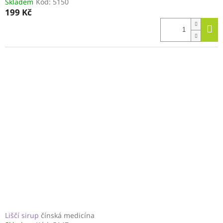
Skladem
Kód:
5150
199 Kč
Liščí sirup
čínská medicína