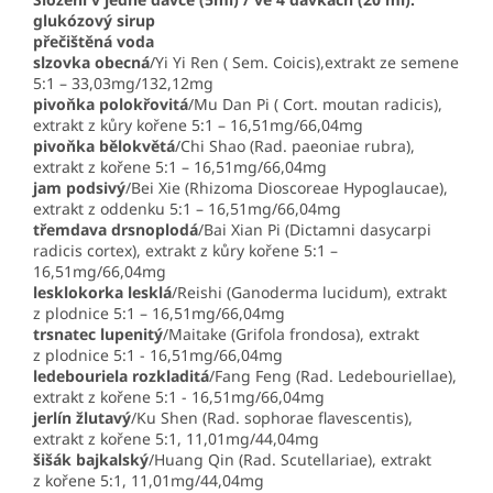
glukózový sirup
přečištěná voda
slzovka obecná
/Yi Yi Ren ( Sem. Coicis),extrakt ze semene
5:1 – 33,03mg/132,12mg
pivoňka polokřovitá
/Mu Dan Pi ( Cort. moutan radicis),
extrakt z kůry kořene 5:1 – 16,51mg/66,04mg
pivoňka bělokvětá
/Chi Shao (Rad. paeoniae rubra),
extrakt z kořene 5:1 – 16,51mg/66,04mg
jam podsivý
/Bei Xie (Rhizoma Dioscoreae Hypoglaucae),
extrakt z oddenku 5:1 – 16,51mg/66,04mg
třemdava drsnoplodá
/Bai Xian Pi (Dictamni dasycarpi
radicis cortex), extrakt z kůry kořene 5:1 –
16,51mg/66,04mg
lesklokorka lesklá
/Reishi (Ganoderma lucidum), extrakt
z plodnice 5:1 – 16,51mg/66,04mg
trsnatec lupenitý
/Maitake (Grifola frondosa), extrakt
z plodnice 5:1 - 16,51mg/66,04mg
ledebouriela rozkladitá
/Fang Feng (Rad. Ledebouriellae),
extrakt z kořene 5:1 - 16,51mg/66,04mg
jerlín žlutavý
/Ku Shen (Rad. sophorae flavescentis),
extrakt z kořene 5:1, 11,01mg/44,04mg
šišák bajkalský
/Huang Qin (Rad. Scutellariae), extrakt
z kořene 5:1, 11,01mg/44,04mg