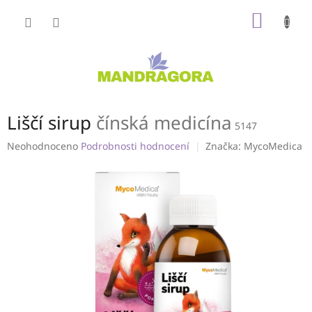
Přejít
NÁKUP
na
obsah
KOŠÍK
Liščí sirup
čínská medicína
5147
Průměrné
Neohodnoceno
Podrobnosti hodnocení
Značka:
MycoMedica
hodnocení
produktu
je
0,0
z
5
hvězdiček.