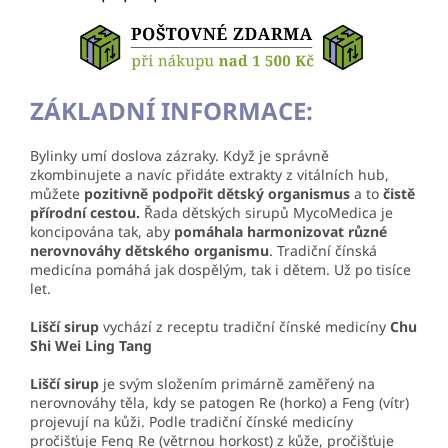
ZÁKLADNÍ INFORMACE:
Bylinky umí doslova zázraky. Když je správně
zkombinujete a navíc přidáte extrakty z vitálních hub,
můžete
pozitivně podpořit dětský organismus
a to
čistě
přírodní
cestou.
Řada dětských sirupů MycoMedica je
koncipována tak, aby
pomáhala harmonizovat různé
nerovnováhy dětského organismu
. Tradiční čínská
medicína pomáhá jak dospělým, tak i dětem. Už po tisíce
let.
Liščí
sirup
vychází z receptu tradiční čínské medicíny
Chu
Shi Wei Ling Tang
Liščí sirup
je svým složením primárně zaměřený na
nerovnováhy těla, kdy se patogen Re (horko) a Feng (vítr)
projevují na kůži. Podle tradiční čínské medicíny
pročišťuje Feng Re (větrnou horkost) z kůže, pročišťuje