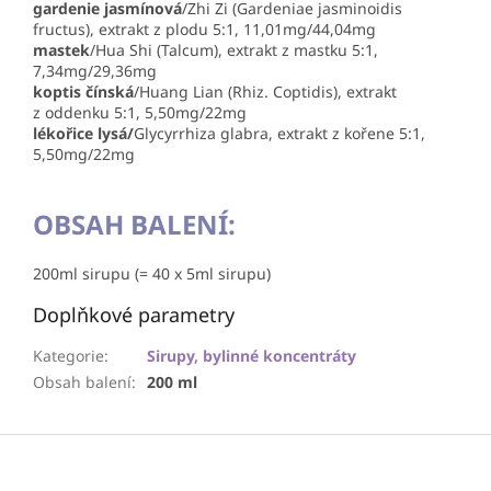
gardenie jasmínová
/Zhi Zi (Gardeniae jasminoidis
fructus), extrakt z plodu 5:1, 11,01mg/44,04mg
mastek
/Hua Shi (Talcum), extrakt z mastku 5:1,
7,34mg/29,36mg
koptis čínská
/Huang Lian (Rhiz. Coptidis), extrakt
z oddenku 5:1, 5,50mg/22mg
lékořice lysá/
Glycyrrhiza glabra, extrakt z kořene 5:1,
5,50mg/22mg
OBSAH BALENÍ:
200ml sirupu (= 40 x 5ml sirupu)
Doplňkové parametry
Kategorie
:
Sirupy, bylinné koncentráty
Obsah balení
:
200 ml
Z
á