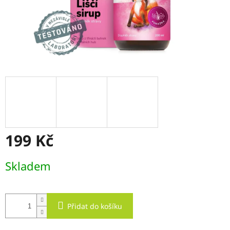
199 Kč
Měrná
Skladem
cena:
Přidat do košíku