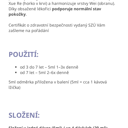
Xue Re (horko v krvi) a harmonizuje vrstvy Wei (obranu).
Díky obsažené lékořici
podporuje normální stav
pokožky
.
Certifikát o zdravotní bezpečnosti vydaný SZÚ Vám
zašleme na pořádání
POUŽITÍ:
od 3 do 7 let – 5ml 1–3x denně
od 7 let – 5ml 2–6x denně
5ml odměrka přiložena v balení (5ml = cca 1 kávová
lžička)
SLOŽENÍ:
Složení v jedné dávce (5ml) / ve 4 dávkách (20 ml):