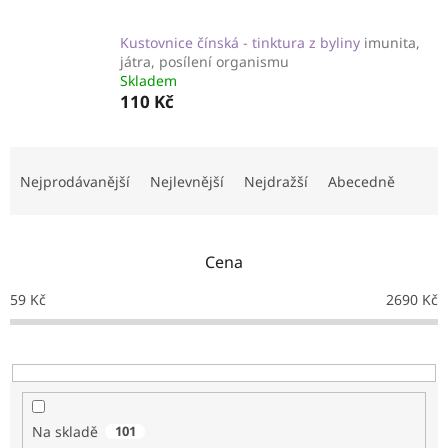
Kustovnice čínská - tinktura z byliny
imunita,
játra, posílení organismu
Skladem
110 Kč
Ř
a
Nejprodávanější
Nejlevnější
Nejdražší
Abecedně
z
e
n
Cena
í
p
59
Kč
2690
Kč
r
o
d
u
k
t
Na skladě
101
ů