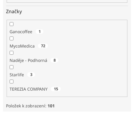
Značky
Ganocoffee
1
MycoMedica
72
Naděje - Podhorná
8
Starlife
3
TEREZIA COMPANY
15
Položek k zobrazení:
101
V
ý
p