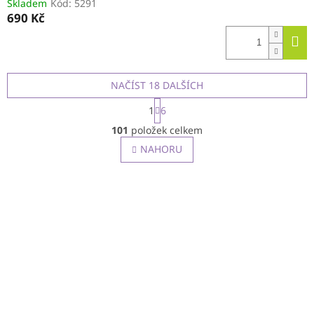
Skladem
Kód:
5291
690 Kč
NAČÍST 18 DALŠÍCH
S
1
6
t
O
r
101
položek celkem
v
á
l
NAHORU
n
á
k
o
d
v
a
á
c
n
í
í
p
r
v
k
y
v
ý