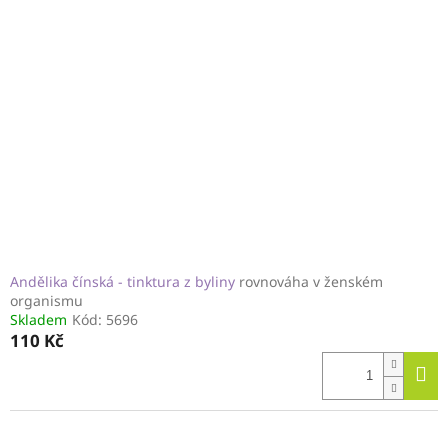
i
s
p
r
o
d
u
k
t
ů
Andělika čínská - tinktura z byliny
rovnováha v ženském
organismu
Skladem
Kód:
5696
110 Kč