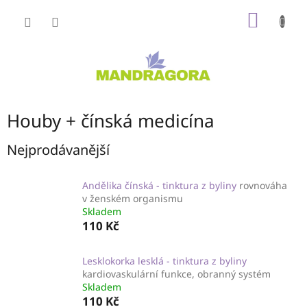
Přejít
NÁKUP
na
obsah
KOŠÍK
Houby + čínská medicína
Nejprodávanější
Andělika čínská - tinktura z byliny
rovnováha
v ženském organismu
Skladem
110 Kč
Lesklokorka lesklá - tinktura z byliny
kardiovaskulární funkce, obranný systém
Skladem
110 Kč