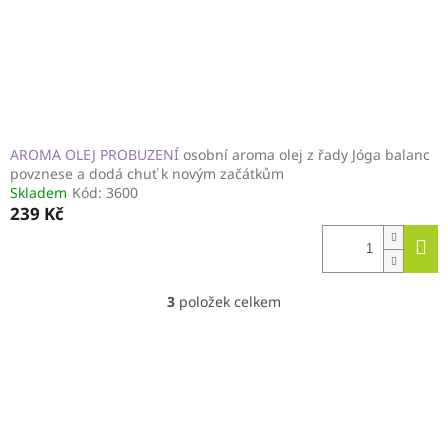
AROMA OLEJ PROBUZENÍ
osobní aroma olej z řady Jóga balanc
povznese a dodá chuť k novým začátkům
Skladem
Kód:
3600
239 Kč
3
položek celkem
O
v
l
á
d
a
c
í