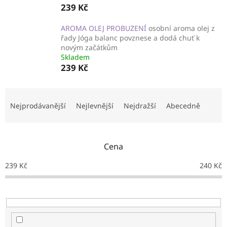
239 Kč
AROMA OLEJ PROBUZENÍ
osobní aroma olej z
řady Jóga balanc povznese a dodá chuť k
novým začátkům
Skladem
239 Kč
Ř
a
Nejprodávanější
Nejlevnější
Nejdražší
Abecedně
z
e
n
Cena
í
p
239
Kč
240
Kč
r
o
d
u
k
t