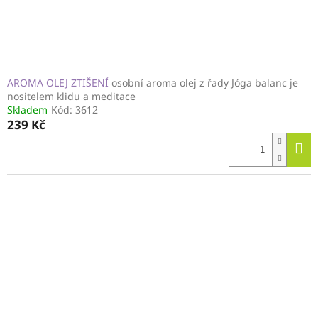
k
t
ů
AROMA OLEJ ZTIŠENÍ
osobní aroma olej z řady Jóga balanc je
nositelem klidu a meditace
Skladem
Kód:
3612
239 Kč