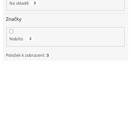
Na skladě
3
ů
Značky
Nobilis
3
Položek k zobrazení:
3
V
ý
p
i
s
p
r
o
d
u