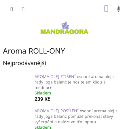
Přejít
NÁKUP
na
obsah
KOŠÍK
Aroma ROLL-ONY
Nejprodávanější
AROMA OLEJ ZTIŠENÍ
osobní aroma olej z
řady Jóga balanc je nositelem klidu a
meditace
Skladem
239 Kč
AROMA OLEJ POSÍLENÍ
osobní aroma olej z
řady Jóga balanc pomůže překonat stavy
vyčerpání a nalézt vnitřní oporu
Skladem