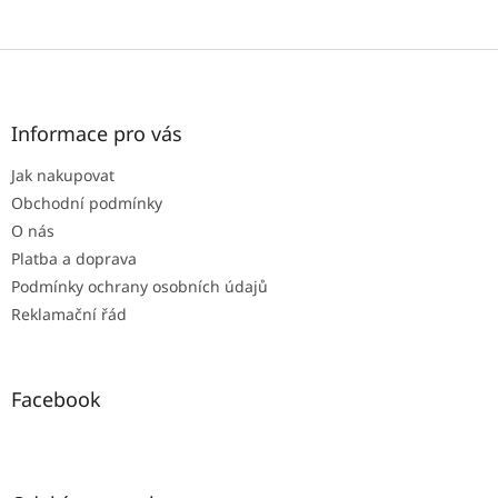
Z
á
p
a
Informace pro vás
t
Jak nakupovat
í
Obchodní podmínky
O nás
Platba a doprava
Podmínky ochrany osobních údajů
Reklamační řád
Facebook