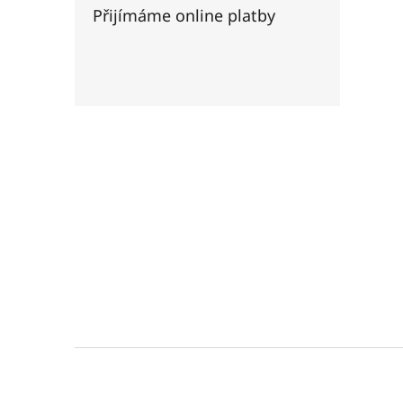
Přijímáme online platby
Z
á
p