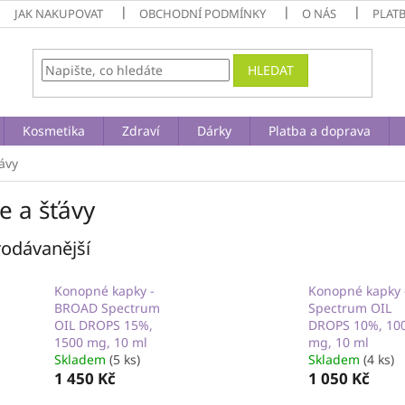
JAK NAKUPOVAT
OBCHODNÍ PODMÍNKY
O NÁS
PLAT
HLEDAT
Kosmetika
Zdraví
Dárky
Platba a doprava
ťávy
e a šťávy
odávanější
Konopné kapky -
Konopné kapky -
BROAD Spectrum
Spectrum OIL
OIL DROPS 15%,
DROPS 10%, 10
1500 mg, 10 ml
mg, 10 ml
Skladem
(5 ks)
Skladem
(4 ks)
1 450 Kč
1 050 Kč