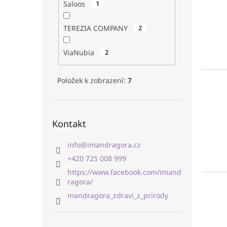
Saloos
1
TEREZIA COMPANY
2
ViaNubia
2
Položek k zobrazení:
7
Kontakt
info
@
imandragora.cz
+420 725 008 999
https://www.facebook.com/imand
ragora/
mandragora_zdravi_z_prirody