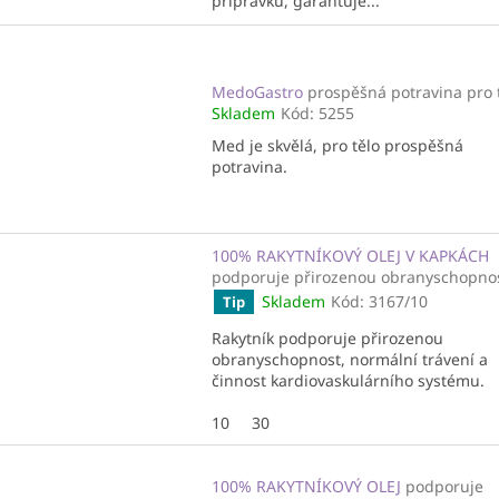
přípravku, garantuje...
MedoGastro
prospěšná potravina pro 
Skladem
Kód:
5255
Med je skvělá, pro tělo prospěšná
potravina.
100% RAKYTNÍKOVÝ OLEJ V KAPKÁCH
podporuje přirozenou obranyschopno
Skladem
Kód:
3167/10
Tip
Rakytník podporuje přirozenou
obranyschopnost, normální trávení a
činnost kardiovaskulárního systému.
10
30
100% RAKYTNÍKOVÝ OLEJ
podporuje