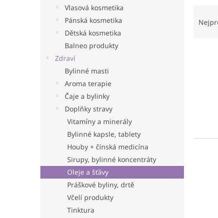
n
Vlasová kosmetika
Ř
e
a
Pánská kosmetika
l
Nejpr
z
Dětská kosmetika
e
Balneo produkty
V
n
Zdraví
ý
í
Bylinné masti
p
p
i
r
Aroma terapie
s
o
Čaje a bylinky
p
d
Doplňky stravy
r
u
Vitamíny a minerály
o
k
Bylinné kapsle, tablety
d
t
Houby + čínská medicína
u
ů
k
Sirupy, bylinné koncentráty
t
Oleje a šťávy
ů
Práškové byliny, drtě
Včelí produkty
Tinktura