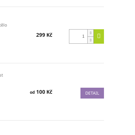
tělo
299 Kč
st
100 Kč
od
DETAIL