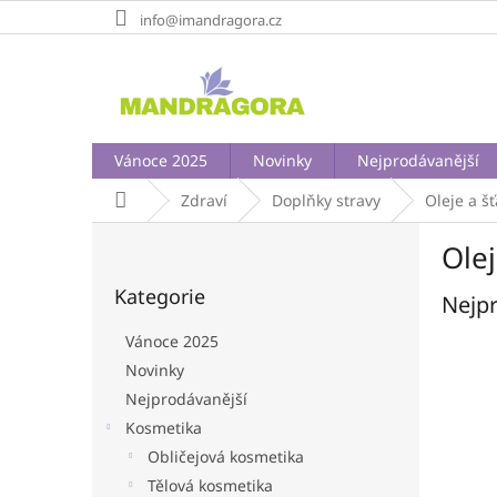
Přejít
info@imandragora.cz
na
obsah
Vánoce 2025
Novinky
Nejprodávanější
Domů
Zdraví
Doplňky stravy
Oleje a š
P
Olej
o
Přeskočit
s
Kategorie
kategorie
Nejpr
t
r
Vánoce 2025
a
Novinky
n
Nejprodávanější
n
í
Kosmetika
p
Obličejová kosmetika
a
Tělová kosmetika