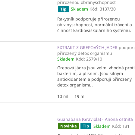
přirozenou obranyschopnost
Skladem
Kód:
3137/30
Tip
Rakytník podporuje přirozenou
obranyschopnost, normální trávení a
činnost kardiovaskulárního systému.
EXTRAKT Z GREPOVÝCH JADER
podpor
přirozený detox organismu
Skladem
Kód:
2579/10
Grepová jádra jsou velmi vhodná proti
bakteriím, a plísním. Jsou silným
antioxidantem a podporují přirozený
detox organismu.
10 ml
19 ml
Guanabana (Graviola) - Anona ostnitá
Skladem
Kód:
131
Novinka
Tip