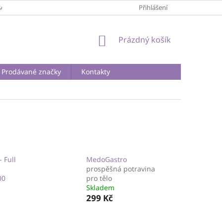
BA A DOPRAVA
PODMÍNKY OCHRANY OSOBNÍCH ÚDAJŮ
Přihlášení
REKLA
NÁKUPNÍ
Prázdný košík
KOŠÍK
Prodávané značky
Kontakty
 Full
MedoGastro
prospěšná potravina
00
pro tělo
Skladem
299 Kč