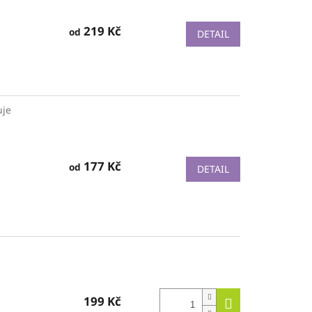
219 Kč
od
DETAIL
uje
177 Kč
od
DETAIL
199 Kč