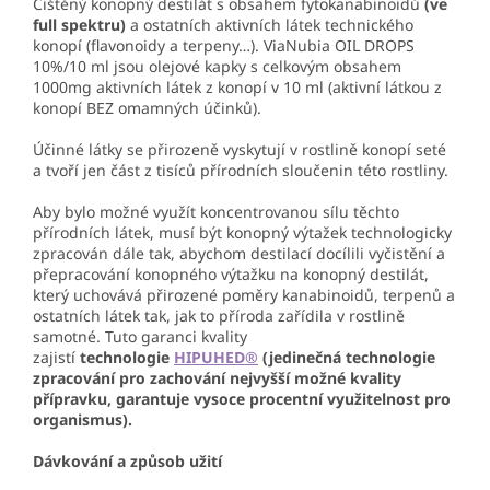
Čištěný konopný destilát s obsahem fytokanabinoidů
(ve
full spektru)
a ostatních aktivních látek technického
konopí (flavonoidy a terpeny…). ViaNubia OIL DROPS
10%/10 ml jsou olejové kapky s celkovým obsahem
1000mg aktivních látek z konopí v 10 ml (aktivní látkou z
konopí BEZ omamných účinků).
Účinné látky se přirozeně vyskytují v rostlině konopí seté
a tvoří jen část z tisíců přírodních sloučenin této rostliny.
Aby bylo možné využít koncentrovanou sílu těchto
přírodních látek, musí být konopný výtažek technologicky
zpracován dále tak, abychom destilací docílili vyčistění a
přepracování konopného výtažku na konopný destilát,
který uchovává přirozené poměry kanabinoidů, terpenů a
ostatních látek tak, jak to příroda zařídila v rostlině
samotné. Tuto garanci kvality
zajistí
technologie
HIPUHED®
(jedinečná technologie
zpracování pro zachování nejvyšší možné kvality
přípravku, garantuje vysoce procentní využitelnost pro
organismus).
Dávkování a způsob užití