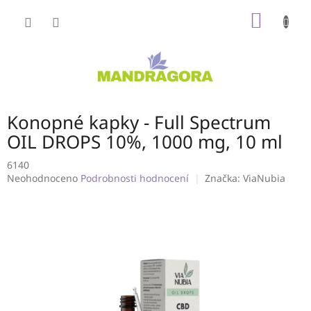
Přejít
NÁKUP
na
obsah
KOŠÍK
Konopné kapky - Full Spectrum
OIL DROPS 10%, 1000 mg, 10 ml
6140
Průměrné
Neohodnoceno
Podrobnosti hodnocení
Značka:
ViaNubia
hodnocení
produktu
je
0,0
z
5
hvězdiček.