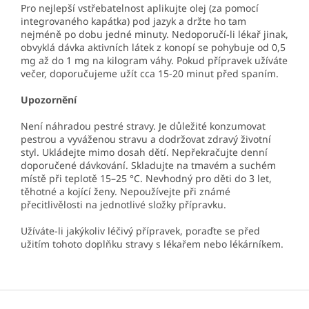
Pro nejlepší vstřebatelnost aplikujte olej (za pomocí
integrovaného kapátka) pod jazyk a držte ho tam
nejméně po dobu jedné minuty. Nedoporučí-li lékař jinak,
obvyklá dávka aktivních látek z konopí se pohybuje od 0,5
mg až do 1 mg na kilogram váhy. Pokud přípravek užíváte
večer, doporučujeme užít cca 15-20 minut před spaním.
Upozornění
Není náhradou pestré stravy. Je důležité konzumovat
pestrou a vyváženou stravu a dodržovat zdravý životní
styl. Ukládejte mimo dosah dětí. Nepřekračujte denní
doporučené dávkování. Skladujte na tmavém a suchém
místě při teplotě 15–25 °C. Nevhodný pro děti do 3 let,
těhotné a kojící ženy. Nepoužívejte při známé
přecitlivělosti na jednotlivé složky přípravku.
Užíváte-li jakýkoliv léčivý přípravek, poraďte se před
užitím tohoto doplňku stravy s lékařem nebo lékárníkem.
Z