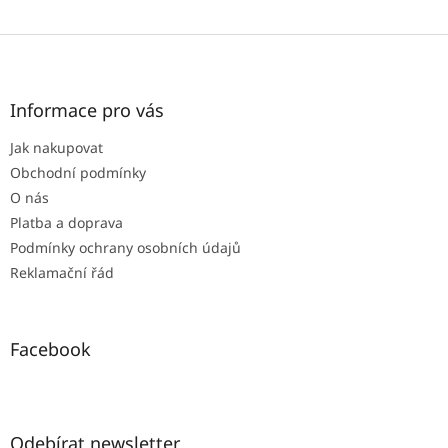
Z
á
p
a
Informace pro vás
t
Jak nakupovat
í
Obchodní podmínky
O nás
Platba a doprava
Podmínky ochrany osobních údajů
Reklamační řád
Facebook
Odebírat newsletter