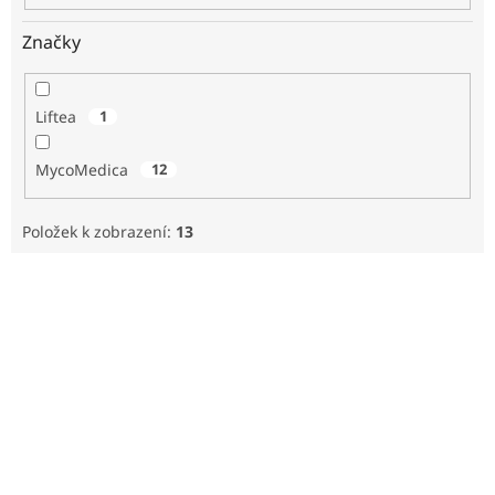
Značky
Liftea
1
MycoMedica
12
Položek k zobrazení:
13
V
ý
p
i
s
p
r
o
d