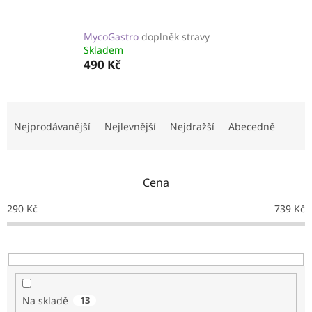
MycoGastro
doplněk stravy
Skladem
490 Kč
Ř
a
Nejprodávanější
Nejlevnější
Nejdražší
Abecedně
z
e
n
Cena
í
p
290
Kč
739
Kč
r
o
d
u
k
t
Na skladě
13
ů