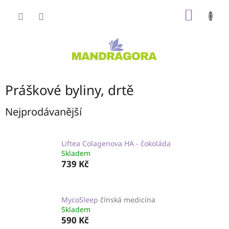
Přejít
NÁKUP
na
obsah
KOŠÍK
Práškové byliny, drtě
Nejprodávanější
Liftea Colagenova HA - čokoláda
Skladem
739 Kč
MycoSleep
čínská medicína
Skladem
590 Kč