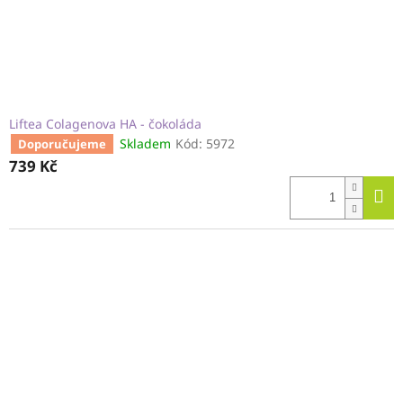
u
k
t
ů
Liftea Colagenova HA - čokoláda
Skladem
Kód:
5972
Doporučujeme
739 Kč