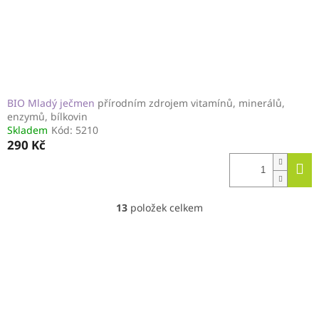
BIO Mladý ječmen
přírodním zdrojem vitamínů, minerálů,
enzymů, bílkovin
Skladem
Kód:
5210
290 Kč
13
položek celkem
O
v
l
á
d
a
c
í