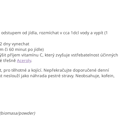
dstupem od jídla, rozmíchat v cca 1dcl vody a vypít (1
 2 dny vynechat
m či 60 minut po jídle)
šit příjem vitamínu C, který zvyšuje vstřebatelnost účinných
ké třešně
Aceroly
.
et, pro těhotné a kojící. Nepřekračujte doporučené denní
 neslouží jako náhrada pestré stravy. Neobsahuje, kofein,
(biomasa/powder)