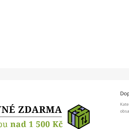
Dop
Kate
obsa