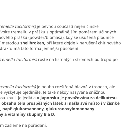
remella fuciformis)
je pevnou součástí nejen čínské
 Zvolte tremellu v prášku s optimálnějším poměrem účinných
ového prášku (powder/biomasa), kdy se usušená plodnice
ní metodou
shellbroken
, při které dojde k narušení chitinového
xtraktu má tato forma jemnější působení.
remella fuciformis)
roste na listnatých stromech od tropů po
remella fuciformis)
je houba rozšířená hlavně v tropech, ale
se vyskytuje ojediněle. Je také někdy nazývána sněžnou
 kouli. Je jedlá a
v Japonsku je považována za delikatesu.
obsahu tělu prospěšných látek si našla své místo i v čísnké
ů, např. glukomannany, glukuronoxylomannany
ny a vitamíny skupiny B a D.
Vám zašleme na pořádání.