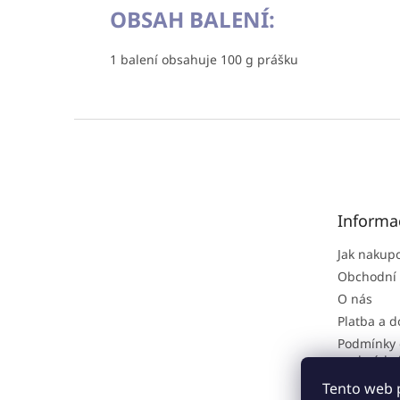
OBSAH BALENÍ:
1 balení obsahuje 100 g prášku
Z
á
p
a
t
Informa
í
Jak nakup
Obchodní
O nás
Platba a 
Podmínky 
osobních 
Reklamačn
Tento web 