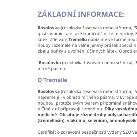
ZÁKLADNÍ INFORMACE:
Rosolovka
(rosolovka řasotvará nebo stříbrná,
T
gastronomie, ale také tradiční čínské medicíny.
látek. Zde vám
Tremellu
nabízíme ve formě houb
houby rozemele na velmi jemný prášek speciál
obalu buňky a uvolnění účinných látek. Oproti e
Rosolovka
(rosolovka řasotvará nebo stříbrná,
T
mírné pásmo.
O Tremelle
Rosolovka
(rosolovka řasotvará nebo stříbrná,
T
najdeme ji i v oblasti mírného pásma. V Evropě 
houbou, protože svým tvarem připomíná sněhovou
V Číně z ní připravují i zmrzlinu.
Díky vysokému 
medicíně.
Obsahuje různé druhy polysacharid
(tremellasin), vlákninu, selénium, aminokyseli
Certifikát o zdravotní bezpečnosti vydaný SZÚ 