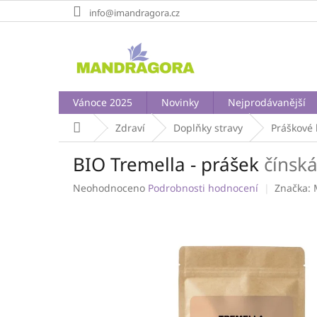
Přejít
info@imandragora.cz
na
obsah
Vánoce 2025
Novinky
Nejprodávanější
Domů
Zdraví
Doplňky stravy
Práškové 
BIO Tremella - prášek
čínsk
Průměrné
Neohodnoceno
Podrobnosti hodnocení
Značka:
hodnocení
produktu
je
0,0
z
5
hvězdiček.