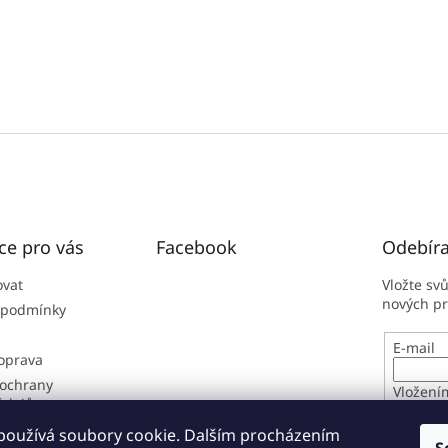
ce pro vás
Facebook
Odebíra
ovat
Vložte sv
nových p
 podmínky
E-mail
doprava
ochrany
Vložení
údajů
osobníc
í řád
používá soubory cookie. Dalším procházením