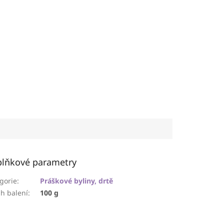
lňkové parametry
gorie
:
Práškové byliny, drtě
h balení
:
100 g