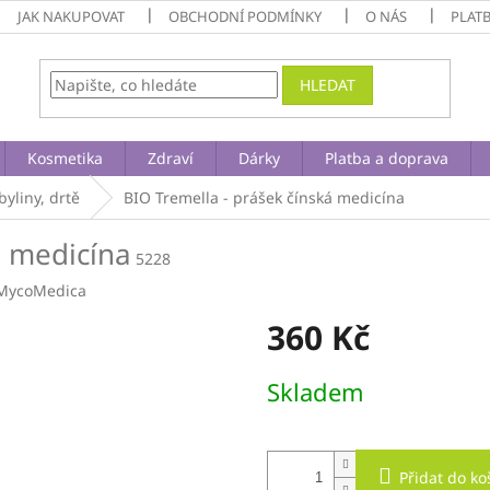
JAK NAKUPOVAT
OBCHODNÍ PODMÍNKY
O NÁS
PLAT
HLEDAT
Kosmetika
Zdraví
Dárky
Platba a doprava
byliny, drtě
BIO Tremella - prášek
čínská medicína
á medicína
5228
MycoMedica
360 Kč
Měrná
Skladem
cena:
Přidat do ko