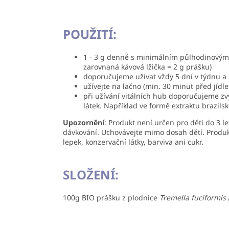
POUŽITÍ:
1 - 3 g denně s minimálním půlhodinovým o
zarovnaná kávová lžička = 2 g prášku)
doporučujeme užívat vždy 5 dní v týdnu a
užívejte na lačno (min. 30 minut před jídle
při užívání vitálních hub doporučujeme zvý
látek. Například ve formě extraktu brazils
Upozornění
: Produkt není určen pro děti do 3 l
dávkování. Uchovávejte mimo dosah dětí. Produkt
lepek, konzervační látky, barviva ani cukr.
SLOŽENÍ:
100g BIO prášku z plodnice
Tremella fuciformis