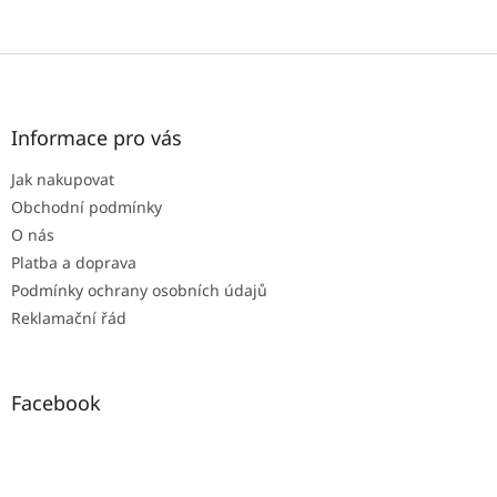
Z
á
p
a
Informace pro vás
t
Jak nakupovat
í
Obchodní podmínky
O nás
Platba a doprava
Podmínky ochrany osobních údajů
Reklamační řád
Facebook