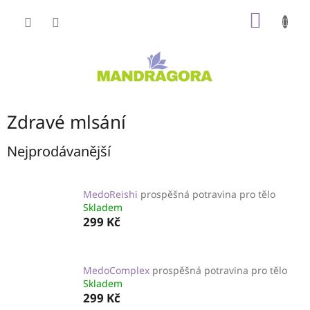
Přejít
NÁKUP
na
obsah
KOŠÍK
Zdravé mlsání
Nejprodávanější
MedoReishi
prospěšná potravina pro tělo
Skladem
299 Kč
MedoComplex
prospěšná potravina pro tělo
Skladem
299 Kč