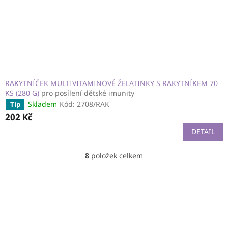
RAKYTNÍČEK MULTIVITAMINOVÉ ŽELATINKY S RAKYTNÍKEM 70
KS (280 G)
pro posílení dětské imunity
Skladem
Kód:
2708/RAK
Tip
202 Kč
DETAIL
8
položek celkem
O
v
l
á
d
a
c
í