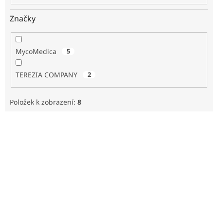
Značky
MycoMedica
5
TEREZIA COMPANY
2
Položek k zobrazení:
8
V
ý
p
i
s
p
r
o
d