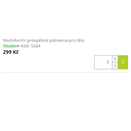
u
k
t
ů
MedoReishi
prospěšná potravina pro tělo
Skladem
Kód:
5264
299 Kč