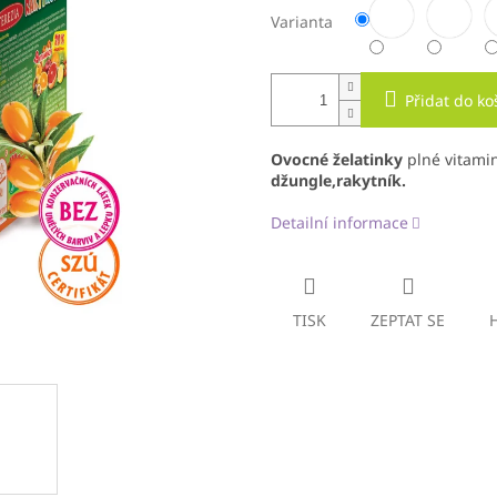
Varianta
Přidat do ko
Ovocné želatinky
plné vitamin
džungle,rakytník.
Detailní informace
TISK
ZEPTAT SE