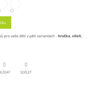
šíku
ů pro vaše děti v pěti variantách -
hruška, višeň,
HLÍDAT
SDÍLET