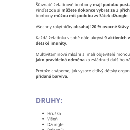
Šťavnaté želatinové bonbony
mají podobu posta
Pinďa) zde si
můžete dokonce vybrat ze 3 přích
bonbony
můžou mít podobu zvířátek džungle.
Všechny rakytníčky
obsahují 20 % ovocné šťávy
Každá želatinka v sobě dále ukrývá
9 aktivních 
dětské imunity
.
Multivitaminové mlsání si malí objevitelé mohou
jako pravidelná odměna
za zvládnutí dalšího n
Protože chápeme, jak vysoce citlivý dětský organ
přidaná barviva
.
DRUHY:
Hruška
Višeň
Džungle
Rakytník