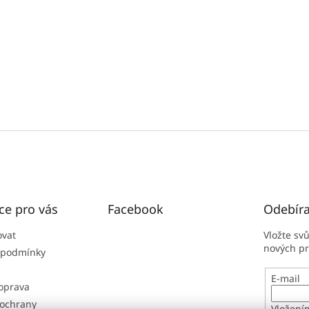
ce pro vás
Facebook
Odebíra
ovat
Vložte sv
nových p
 podmínky
E-mail
doprava
ochrany
Vložení