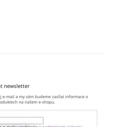
t newsletter
ůj e-mail a my vám budeme zasílat informace o
roduktech na našem e-shopu.
m e-mailu souhlasíte s
podmínkami ochrany