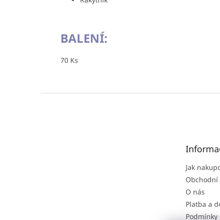
BALENÍ:
70 Ks
Z
á
p
a
t
Informa
í
Jak nakup
Obchodní
O nás
Platba a 
Podmínky 