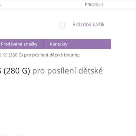
BA A DOPRAVA
PODMÍNKY OCHRANY OSOBNÍCH ÚDAJŮ
Přihlášení
REKLA
NÁKUPNÍ
Prázdný košík
KOŠÍK
Prodávané značky
Kontakty
 KS (280 G)
pro posílení dětské imunity
 (280 G)
pro posílení dětské