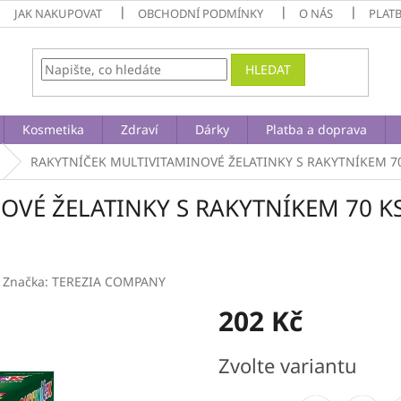
JAK NAKUPOVAT
OBCHODNÍ PODMÍNKY
O NÁS
PLAT
HLEDAT
Kosmetika
Zdraví
Dárky
Platba a doprava
RAKYTNÍČEK MULTIVITAMINOVÉ ŽELATINKY S RAKYTNÍKEM 70
VÉ ŽELATINKY S RAKYTNÍKEM 70 KS
Značka:
TEREZIA COMPANY
202 Kč
Měrná
Zvolte variantu
cena: