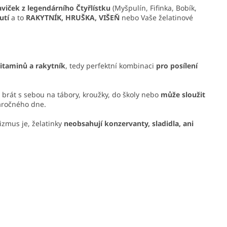
viček z legendárního Čtyřlístku
(Myšpulín, Fifinka, Bobík,
utí
a to
RAKYTNÍK, HRUŠKA, VIŠEŇ
nebo Vaše želatinové
vitaminů a rakytník
, tedy perfektní kombinaci
pro posílení
 brát s sebou na tábory, kroužky, do školy nebo
může sloužit
áročného dne.
izmus je, želatinky
neobsahují konzervanty, sladidla, ani