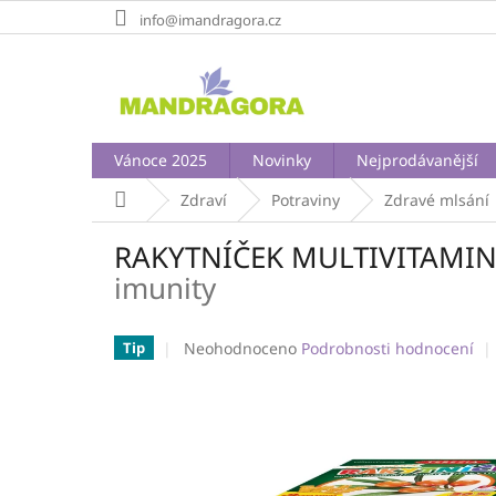
Přejít
info@imandragora.cz
na
obsah
Vánoce 2025
Novinky
Nejprodávanější
Domů
Zdraví
Potraviny
Zdravé mlsání
RAKYTNÍČEK MULTIVITAMINO
imunity
Průměrné
Neohodnoceno
Podrobnosti hodnocení
Tip
hodnocení
produktu
je
0,0
z
5
hvězdiček.