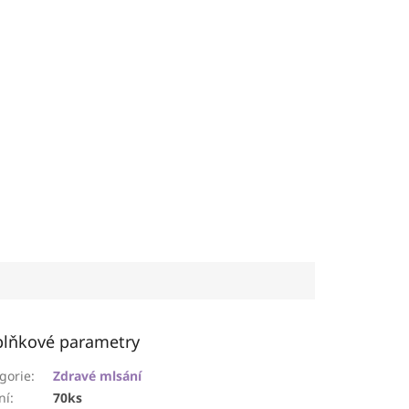
lňkové parametry
gorie
:
Zdravé mlsání
ní
:
70ks