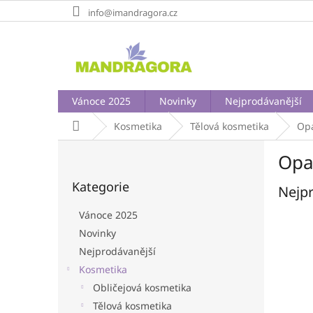
Přejít
info@imandragora.cz
na
obsah
Vánoce 2025
Novinky
Nejprodávanější
Domů
Kosmetika
Tělová kosmetika
Opa
P
Opa
o
Přeskočit
s
Kategorie
kategorie
Nejpr
t
r
Vánoce 2025
a
Novinky
n
Nejprodávanější
n
í
Kosmetika
p
Obličejová kosmetika
a
Tělová kosmetika