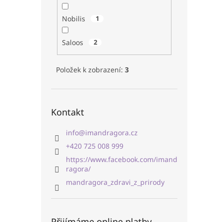
Nobilis
1
Saloos
2
Položek k zobrazení:
3
Kontakt
info
@
imandragora.cz
+420 725 008 999
https://www.facebook.com/imand
ragora/
mandragora_zdravi_z_prirody
Přijímáme online platby