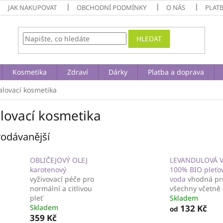
JAK NAKUPOVAT
OBCHODNÍ PODMÍNKY
O NÁS
PLAT
HLEDAT
Kosmetika
Zdraví
Dárky
Platba a doprava
lovací kosmetika
lovací kosmetika
odávanější
OBLIČEJOVÝ OLEJ
LEVANDULOVÁ 
karotenový
100% BIO pleťo
vyživovací péče pro
voda
vhodná pr
normální a citlivou
všechny včetně 
pleť
Skladem
Skladem
132 Kč
od
359 Kč