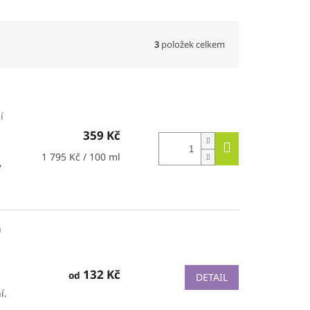
3
položek celkem
í
359 Kč
Měrná
1 795 Kč / 100 ml
,
cena:
á
132 Kč
od
DETAIL
í.