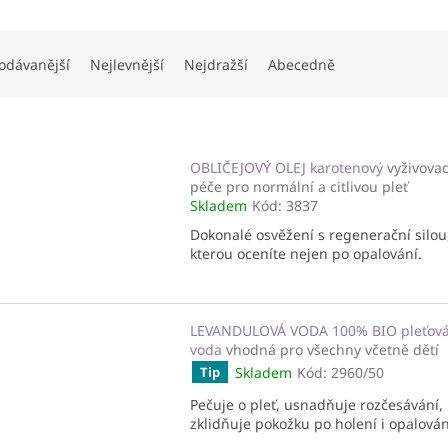
odávanější
Nejlevnější
Nejdražší
Abecedně
OBLIČEJOVÝ OLEJ karotenový
vyživovac
péče pro normální a citlivou pleť
Skladem
Kód:
3837
Dokonalé osvěžení s regenerační silou
kterou oceníte nejen po opalování.
LEVANDULOVÁ VODA 100% BIO pleťov
voda
vhodná pro všechny včetně dětí
Skladem
Kód:
2960/50
Tip
Pečuje o pleť, usnadňuje rozčesávání,
zklidňuje pokožku po holení i opalován