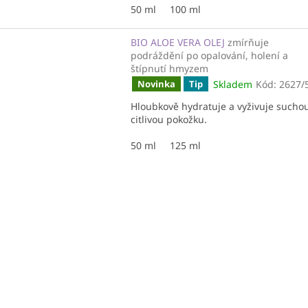
50 ml
100 ml
BIO ALOE VERA OLEJ
zmírňuje
podráždění po opalování, holení a
štípnutí hmyzem
Skladem
Kód:
2627/
Novinka
Tip
Hloubkově hydratuje a vyživuje sucho
citlivou pokožku.
50 ml
125 ml
O
v
l
á
d
a
c
í
p
r
v