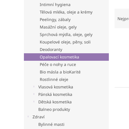
n
Intimní hygiena
e
Ř
Tělová mléka, oleje a krémy
l
a
Nejpr
Peelingy, zábaly
z
Masážní oleje, gely
e
Sprchová mýdla, oleje, gely
V
n
ý
Koupelové oleje, pěny, soli
í
p
p
Deodoranty
i
r
Opalovací kosmetika
s
o
Péče o nohy a ruce
p
d
Bio másla a bioKarité
r
u
Rostlinné oleje
o
k
d
t
Vlasová kosmetika
u
ů
Pánská kosmetika
k
Dětská kosmetika
t
Balneo produkty
ů
Zdraví
Bylinné masti