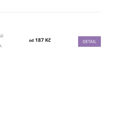
50
187 Kč
od
DETAIL
u,