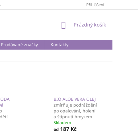
BA A DOPRAVA
PODMÍNKY OCHRANY OSOBNÍCH ÚDAJŮ
Přihlášení
REKLA
NÁKUPNÍ
Prázdný košík
KOŠÍK
Prodávané značky
Kontakty
VODA
BIO ALOE VERA OLEJ
vá
zmírňuje podráždění
o
po opalování, holení
dětí
a štípnutí hmyzem
Skladem
187 Kč
od