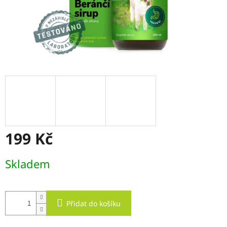
199 Kč
Měrná
Skladem
cena:
Přidat do košíku