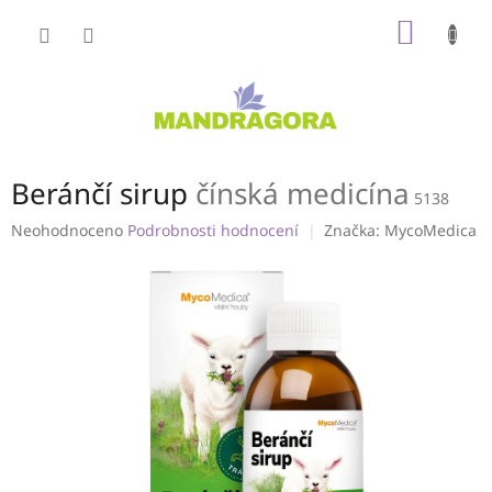
Přejít
NÁKUP
na
obsah
KOŠÍK
Beránčí sirup
čínská medicína
5138
Průměrné
Neohodnoceno
Podrobnosti hodnocení
Značka:
MycoMedica
hodnocení
produktu
je
0,0
z
5
hvězdiček.