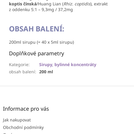
koptis čínská
/Huang Lian (
Rhiz. coptidis
), extrakt
z oddenku 5:1 – 9,3mg / 37,2mg
OBSAH BALENÍ:
200ml sirupu (= 40 x 5ml sirupu)
Doplňkové parametry
Kategorie
:
Sirupy, bylinné koncentráty
obsah balení
:
200 ml
Z
á
p
a
Informace pro vás
t
Jak nakupovat
í
Obchodní podmínky