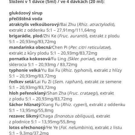
Složení v 1 dávce (5ml) / ve 4 dávkách (20 ml):
glukózový sirup
přečištěná voda
atraktylis velkoúborový
/Bai Zhu (
Rhiz. atractylodis
),
extrakt z oddenku 5:1 – 27,91mg/111,64mg
brigarádie, plod
/Zhi Ke (
Fruc. aurantii
), extrakt z plodu
5:1 – 20,93mg/83,72mg
mandarinka obecná
/Chen Pi (
Per. citri reticulatae
),
extrakt z kůry plodu 5:1 – 20,93mg/83,72mg
pornatka kokosová
/Fu Ling
(Skler. poriae
), extrakt ze
sklerocia 5:1 – 20,93mg / 83,72mg
typhonie velká
/Yu Bai Fu (
Rhiz. typhonii
), extrakt z hlízy
5:1 – 20,93mg/83,72mg
ředkev setá
/Lai Fu Zi (
Sem. raphani
), extrakt ze semene
5:1 – 20,93mg/83,72mg
hloh peřenoklaný
/Shan Zha (
Fruc. crataegi
), extrakt
z plodu 5:1 – 20,93mg/83,72mg
šáchor hlíznatý
/Xiang Fu (
Rhiz. cyperi
), extrakt z oddenku
5:1 – 13,95mg/55,8mg
rezavec šikmý
/Chaga
(Inonotus obliquus
), extrakt
z plodnice 5:1 – 13,95mg/55,8mg
lotos ořechonosý
/He Ye (
Fol. nelumbinis
), extrakt z listu
5:1 – 9,3mg/37,2mg