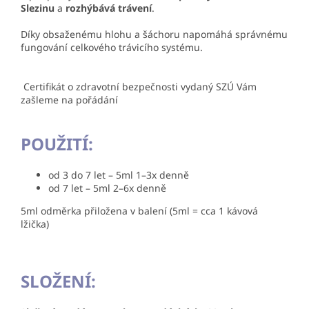
Slezinu
a
rozhýbává trávení
.
Díky obsaženému hlohu
a šáchoru napomáhá správnému
fungování celkového trávicího systému.
Certifikát o zdravotní bezpečnosti vydaný SZÚ Vám
zašleme na pořádání
POUŽITÍ:
od 3 do 7 let – 5ml 1–3x denně
od 7 let – 5ml 2–6x denně
5ml odměrka přiložena v balení (5ml = cca 1 kávová
lžička)
SLOŽENÍ: