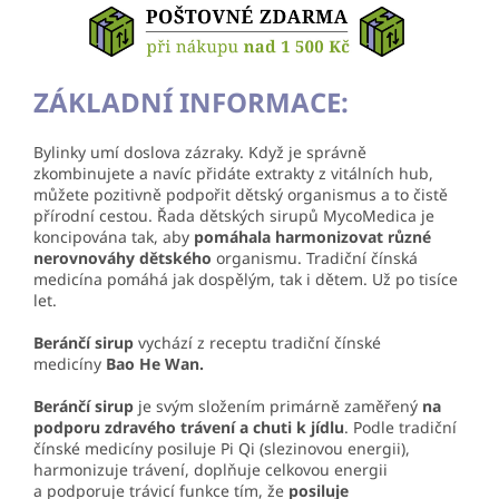
ZÁKLADNÍ INFORMACE:
Bylinky umí doslova zázraky. Když je správně
zkombinujete a navíc přidáte extrakty z vitálních hub,
můžete pozitivně podpořit dětský organismus a to čistě
přírodní cestou. Řada dětských sirupů MycoMedica je
koncipována tak, aby
pomáhala harmonizovat různé
nerovnováhy dětského
organismu. Tradiční čínská
medicína pomáhá jak dospělým, tak i dětem. Už po tisíce
let.
Beránčí
sirup
vychází z receptu tradiční čínské
medicíny
Bao He Wan.
Beránčí
sirup
je svým složením primárně zaměřený
na
podporu zdravého trávení a chuti k jídlu
. Podle tradiční
čínské medicíny posiluje Pi Qi (slezinovou energii),
harmonizuje trávení, doplňuje celkovou energii
a podporuje trávicí funkce tím, že
posiluje