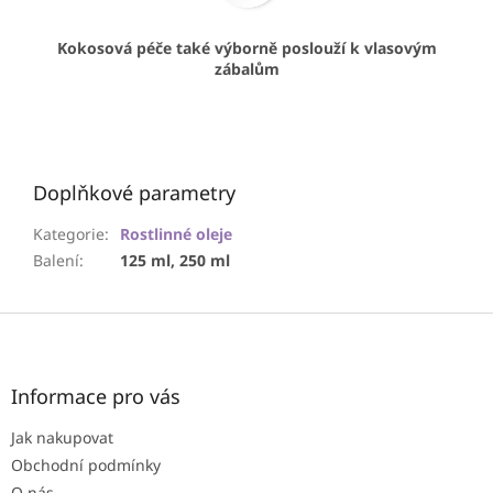
Kokosová péče také výborně poslouží k vlasovým
zábalům
Doplňkové parametry
Kategorie
:
Rostlinné oleje
Balení
:
125 ml, 250 ml
Z
á
p
a
Informace pro vás
t
Jak nakupovat
í
Obchodní podmínky
O nás