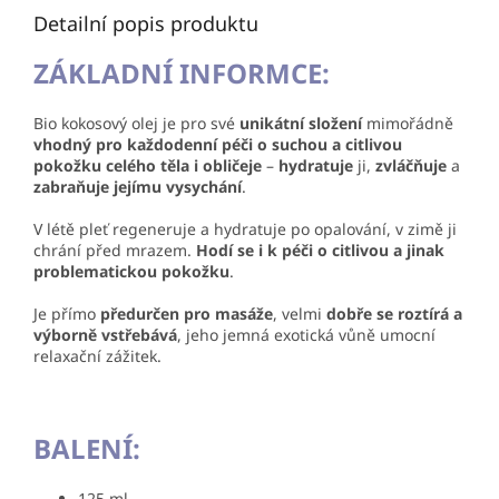
Detailní popis produktu
ZÁKLADNÍ INFORMCE:
Bio kokosový olej je pro své
unikátní složení
mimořádně
vhodný pro každodenní péči o suchou a citlivou
pokožku celého těla i obličeje
–
hydratuje
ji,
zvláčňuje
a
zabraňuje jejímu vysychání
.
V létě pleť regeneruje a hydratuje po opalování, v zimě ji
chrání před mrazem.
Hodí se i k péči o citlivou a jinak
problematickou pokožku
.
Je přímo
předurčen pro masáže
, velmi
dobře se roztírá a
výborně vstřebává
, jeho jemná exotická vůně umocní
relaxační zážitek.
BALENÍ:
125 ml