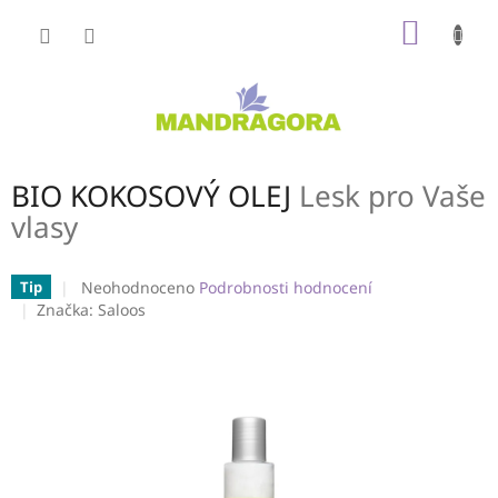
Přejít
NÁKUP
na
obsah
KOŠÍK
BIO KOKOSOVÝ OLEJ
Lesk pro Vaše
vlasy
Průměrné
Neohodnoceno
Podrobnosti hodnocení
Tip
hodnocení
Značka:
Saloos
produktu
je
0,0
z
5
hvězdiček.