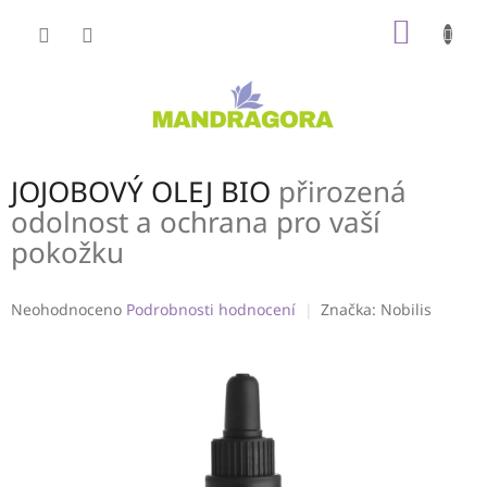
Přejít
NÁKUP
na
obsah
KOŠÍK
JOJOBOVÝ OLEJ BIO
přirozená
odolnost a ochrana pro vaší
pokožku
Průměrné
Neohodnoceno
Podrobnosti hodnocení
Značka:
Nobilis
hodnocení
produktu
je
0,0
z
5
hvězdiček.