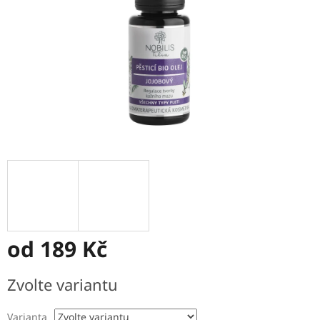
od
189 Kč
Měrná
Zvolte variantu
cena:
Varianta