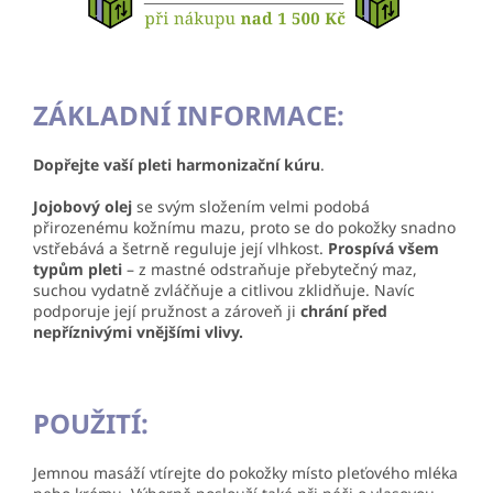
ZÁKLADNÍ INFORMACE:
Dopřejte vaší pleti harmonizační kúru
.
Jojobový olej
se svým složením velmi podobá
přirozenému kožnímu mazu, proto se do pokožky snadno
vstřebává a šetrně reguluje její vlhkost.
Prospívá všem
typům pleti
– z mastné odstraňuje přebytečný maz,
suchou vydatně zvláčňuje a citlivou zklidňuje. Navíc
podporuje její pružnost a zároveň ji
chrání před
nepříznivými vnějšími vlivy.
POUŽITÍ:
Jemnou masáží vtírejte do pokožky místo pleťového mléka