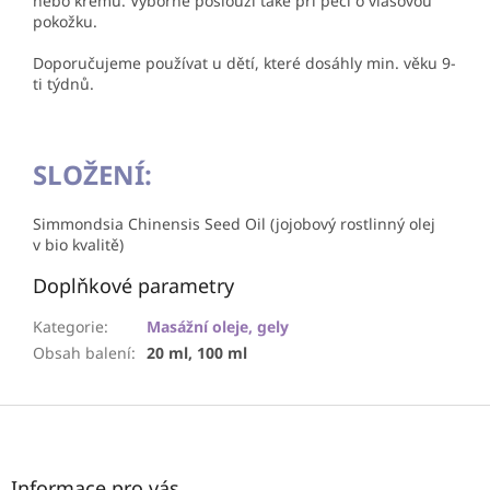
nebo krému. Výborně poslouží také při péči o vlasovou
pokožku.
Doporučujeme používat u dětí, které dosáhly min. věku 9-
ti týdnů.
SLOŽENÍ:
Simmondsia Chinensis Seed Oil (jojobový rostlinný olej
v bio kvalitě)
Doplňkové parametry
Kategorie
:
Masážní oleje, gely
Obsah balení
:
20 ml, 100 ml
Z
á
p
a
Informace pro vás