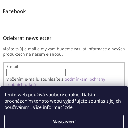
Facebook
Odebírat newsletter
Vložte svůj e-mail a my vám budeme zasílat informace o nových
produktech na našem e-shopu.
E-mail
Vložením e-mailu souhlasíte s
podmínkami ochrany
osobních údajů
Tento web používá soubory cookie. Dalším
PŘIHLÁSIT SE
procházením tohoto webu vyjadřujete souhlas s jejich
používáním.. Více informací
zde
.
Nastavení
Vytvořil Shoptet