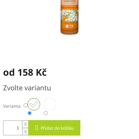
od
158 Kč
Měrná
Zvolte variantu
cena:
Varianta
Přidat do košíku