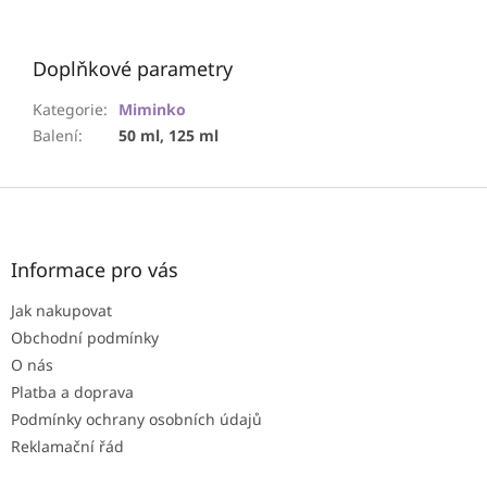
Doplňkové parametry
Kategorie
:
Miminko
Balení
:
50 ml, 125 ml
Z
á
p
a
Informace pro vás
t
Jak nakupovat
í
Obchodní podmínky
O nás
Platba a doprava
Podmínky ochrany osobních údajů
Reklamační řád