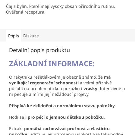
Čaj z bylin, které mají vysoký obsah přírodního rutinu.
Ověřená receptura.
Popis
Diskuze
Detailní popis produktu
ZÁKLADNÍ INFORMACE:
O rakytníku řešetlákovém je obecně známo, že
má
vynikající regenerační schopnosti
a velmi příznivě
působí na problematickou pokožku i
vrásky
. Intenzivně o
ni pečuje a mírní její nežádoucí projevy.
Přispívá ke zklidnění a normálnímu stavu pokožky
.
Hodí se
i pro péči o jemnou dětskou pokožku
.
Extrakt
pomáhá zachovávat pružnost a elasticitu
pokožky
, udržuje její přirozenou vlhkost a je tak vhodný