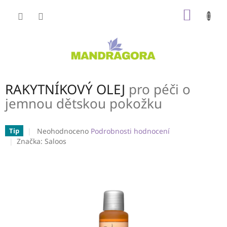
Přejít
NÁKUP
na
obsah
KOŠÍK
RAKYTNÍKOVÝ OLEJ
pro péči o
jemnou dětskou pokožku
Průměrné
Neohodnoceno
Podrobnosti hodnocení
Tip
hodnocení
Značka:
Saloos
produktu
je
0,0
z
5
hvězdiček.