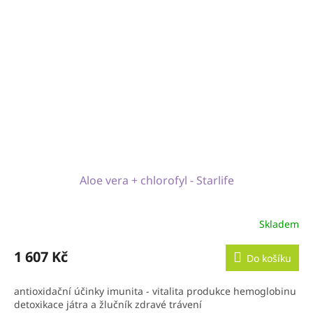
Aloe vera + chlorofyl - Starlife
Skladem
1 607 Kč
Do košíku
antioxidační účinky imunita - vitalita produkce hemoglobinu
detoxikace játra a žlučník zdravé trávení