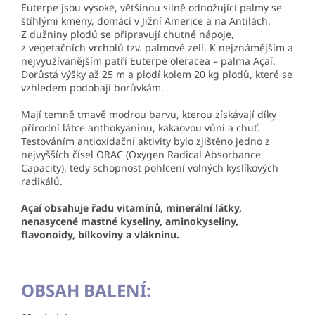
Euterpe jsou vysoké, většinou silně odnožující palmy se
štíhlými kmeny, domácí v Jižní Americe a na Antilách.
Z dužniny plodů se připravují chutné nápoje,
z vegetačních vrcholů tzv. palmové zelí. K nejznámějším a
nejvyužívanějším patří Euterpe oleracea – palma Açaí.
Dorůstá výšky až 25 m a plodí kolem 20 kg plodů, které se
vzhledem podobají borůvkám.
Mají temně tmavě modrou barvu, kterou získávají díky
přírodní látce anthokyaninu, kakaovou vůni a chuť.
Testováním antioxidační aktivity bylo zjištěno jedno z
nejvyšších čísel ORAC (Oxygen Radical Absorbance
Capacity), tedy schopnost pohlcení volných kyslíkových
radikálů.
Açaí obsahuje řadu vitamínů, minerální látky,
nenasycené mastné kyseliny, aminokyseliny,
flavonoidy, bílkoviny a vlákninu.
OBSAH BALENÍ: