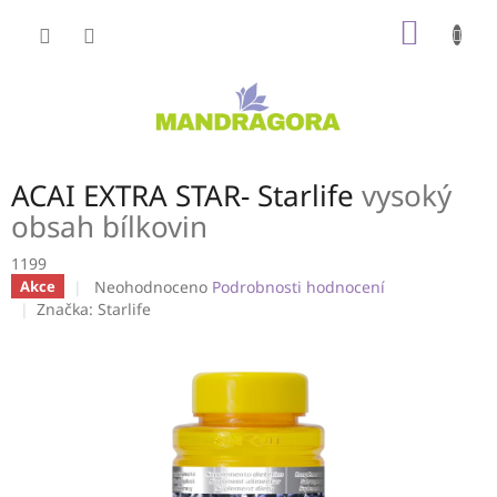
Přejít
NÁKUP
na
obsah
KOŠÍK
ACAI EXTRA STAR- Starlife
vysoký
obsah bílkovin
1199
Průměrné
Neohodnoceno
Podrobnosti hodnocení
Akce
hodnocení
Značka:
Starlife
produktu
je
0,0
z
5
hvězdiček.