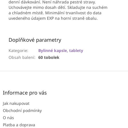
denní dávkování. Není náhrada pestré stravy.
Uchovávejte mimo dosah dětí. Skladujte na suchém
a chladném místě. Minimální trvanlivost do data
uvedeného údajem EXP na horní straně obalu.
Doplňkové parametry
Kategorie
:
Bylinné kapsle, tablety
Obsah balení
:
60 tobolek
Z
á
p
a
Informace pro vás
t
Jak nakupovat
í
Obchodní podmínky
O nás
Platba a doprava