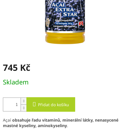
745 Kč
Měrná
Skladem
cena:
Přidat do košíku
Açaí
obsahuje řadu vitaminů, minerální látky, nenasycené
mastné kyseliny, aminokyseliny
.