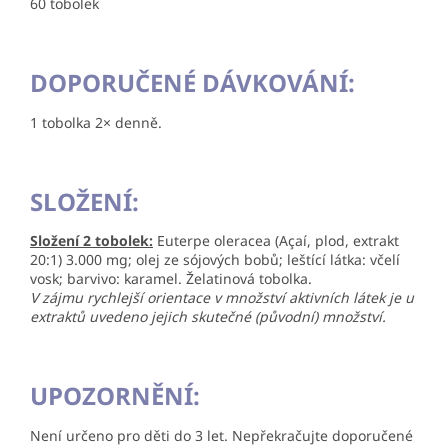
60 tobolek
DOPORUČENÉ DÁVKOVÁNÍ:
1 tobolka 2× denně.
SLOŽENÍ:
Složení 2 tobolek:
Euterpe oleracea (Açaí, plod, extrakt
20:1) 3.000 mg;
olej ze sójových bobů
; leštící látka:
včelí
vosk
; barvivo: karamel. Želatinová tobolka.
V zájmu rychlejší orientace v množství aktivních látek je u
extraktů uvedeno jejich skutečné (původní) množství.
UPOZORNĚNÍ:
Není určeno pro děti do 3 let. Nepřekračujte doporučené