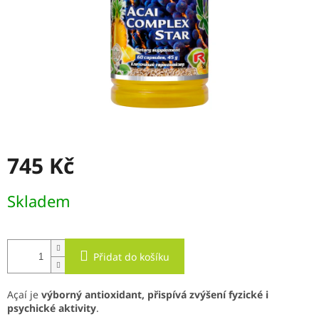
745 Kč
Měrná
Skladem
cena:
Přidat do košíku
Açaí je
výborný antioxidant, přispívá zvýšení fyzické i
psychické aktivity
.