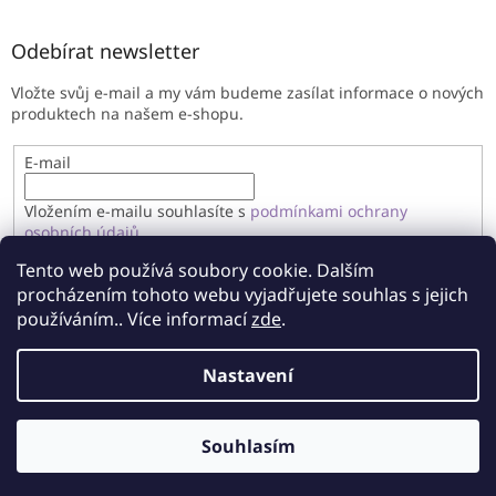
Odebírat newsletter
Vložte svůj e-mail a my vám budeme zasílat informace o nových
produktech na našem e-shopu.
E-mail
Vložením e-mailu souhlasíte s
podmínkami ochrany
osobních údajů
Tento web používá soubory cookie. Dalším
PŘIHLÁSIT SE
procházením tohoto webu vyjadřujete souhlas s jejich
používáním.. Více informací
zde
.
Nastavení
Vytvořil Shoptet
Souhlasím
Copyright 2026
Imandragora
. Všechna práva vyhrazena.