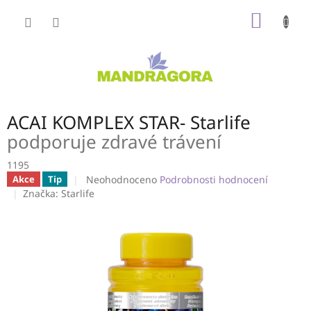
Přejít
NÁKUP
na
obsah
KOŠÍK
ACAI KOMPLEX STAR- Starlife
podporuje zdravé trávení
1195
Průměrné
Neohodnoceno
Podrobnosti hodnocení
Akce
Tip
hodnocení
Značka:
Starlife
produktu
je
0,0
z
5
hvězdiček.