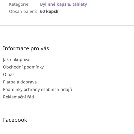
Kategorie
:
Bylinné kapsle, tablety
Obsah balení
:
60 kapslí
Z
á
p
a
Informace pro vás
t
Jak nakupovat
í
Obchodní podmínky
O nás
Platba a doprava
Podmínky ochrany osobních údajů
Reklamační řád
Facebook