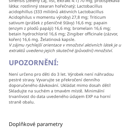
sinensis (zelený čaj, list, extrakt 4:1) 70 mg; protispékavá
látka: rostlinný stearan hořečnatý; Lactobacillus
acidophillus (333 miliónů aktivních Lactobacillus
Acidophilus v momentu výroby) 27,8 mg; Triticum
sativum (prášek z pšeničné šťávy) 16,6 mg; papain
(enzym z plodů papáji) 16,6 mg; bromelain 16,6 mg;
betain hydrochlorid 16,6 mg; Zingiber officinale (zázvor,
kořen) 16,6 mg. Želatinová kapsle.
V zájmu rychlejší orientace v množství aktivních látek je u
extraktů uvedeno jejich skutečné (původní) množství.
UPOZORNĚNÍ:
Není určeno pro děti do 3 let. Výrobek není náhradou
pestré stravy. Vyvarujte se překročení denního
doporučeného dávkování. Ukládat mimo dosah dětí!
Skladujte na suchém a tmavém místě. Minimální
trvanlivost do data uvedeného údajem EXP na horní
straně obalu.
Doplňkové parametry