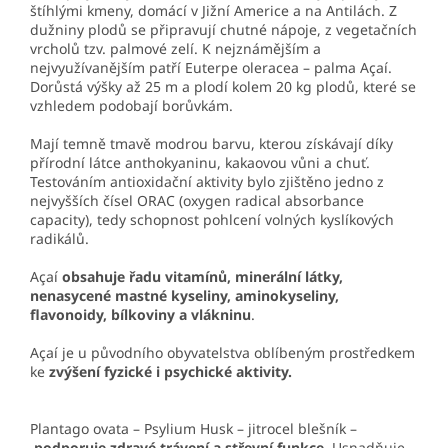
štíhlými kmeny, domácí v Jižní Americe a na Antilách. Z
dužniny plodů se připravují chutné nápoje, z vegetačních
vrcholů tzv. palmové zelí. K nejznámějším a
nejvyužívanějším patří Euterpe oleracea – palma Açaí.
Dorůstá výšky až 25 m a plodí kolem 20 kg plodů, které se
vzhledem podobají borůvkám.
Mají temně tmavě modrou barvu, kterou získávají díky
přírodní látce anthokyaninu, kakaovou vůni a chuť.
Testováním antioxidační aktivity bylo zjištěno jedno z
nejvyšších čísel ORAC (oxygen radical absorbance
capacity), tedy schopnost pohlcení volných kyslíkových
radikálů.
Açaí
obsahuje řadu vitamínů, minerální látky,
nenasycené mastné kyseliny, aminokyseliny,
flavonoidy, bílkoviny a vlákninu
.
Açaí je u původního obyvatelstva oblíbeným prostředkem
ke
zvýšení fyzické i psychické aktivity.
Plantago ovata – Psylium Husk – jitrocel blešník –
podporuje zdravé trávení a střevní funkce.
Usnadňuje