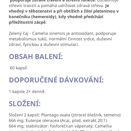
střevní tranzit a pomáhá udržovat zdravá střeva.
Je
vhodný v těhotenství a při obtížích s žilní pleteninou v
konečníku (hemeroidy), kdy vhodně předchází
příležitostní zácpě
.
Zelený čaj - Camelia sinensis je antioxidant, podporuje
metabolismus tuků, normální činnost srdce, duševní
zdraví, fyzickou a duševní stimulaci.
OBSAH BALENÍ:
60 kapslí
DOPORUČENÉ DÁVKOVÁNÍ:
1 kapsle 2× denně.
SLOŽENÍ:
Složení 2 kapslí: Plantago ovata (jitrocel blešník, semeno)
666 mg; Euterpe oleracea (Acai, plod, extrakt 20:1)
664 mg; stabilizátor: fosforečnan vápenatý; Camellia