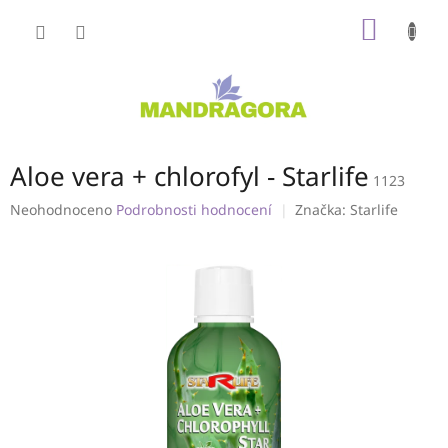
Přejít
NÁKUP
na
obsah
KOŠÍK
Aloe vera + chlorofyl - Starlife
1123
Průměrné
Neohodnoceno
Podrobnosti hodnocení
Značka:
Starlife
hodnocení
produktu
je
0,0
z
5
hvězdiček.