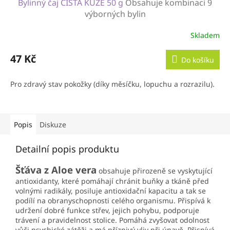
Bylinný čaj ČISTÁ KŮŽE 50 g
Obsahuje kombinaci 9
výborných bylin
Skladem
47 Kč
Do košíku
Pro zdravý stav pokožky (díky měsíčku, lopuchu a rozrazilu).
Popis
Diskuze
Detailní popis produktu
Šťáva z Aloe vera
obsahuje přirozeně se vyskytující
antioxidanty, které pomáhají chránit buňky a tkáně před
volnými radikály, posiluje antioxidační kapacitu a tak se
podílí na obranyschopnosti celého organismu. Přispívá k
udržení dobré funkce střev, jejich pohybu, podporuje
trávení a pravidelnost stolice. Pomáhá zvyšovat odolnost
vůči psychické zátěži a má příznivý vliv při únavě. Přispívá