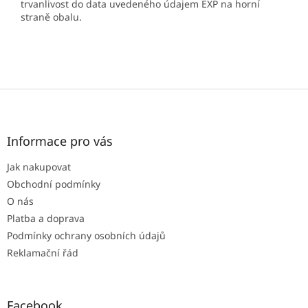
trvanlivost do data uvedeného údajem EXP na horní
straně obalu.
Z
á
p
a
Informace pro vás
t
Jak nakupovat
í
Obchodní podmínky
O nás
Platba a doprava
Podmínky ochrany osobních údajů
Reklamační řád
Facebook