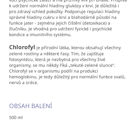
k udržení normální hladiny glukózy v krvi. Je důležitá i
pro zdravý vzhled pokožky. Podporuje regulaci hladiny
správné hladiny cukru v krvi a blahodárně působí na
funkce jater - zejména jejich čištění (detoxikace) a
žlučníku. Je vhodná pro udržení fyzické i psychické
kondice a imunitního systému.
Chlorofyl
je přírodní látka, kterou obsahují všechny
zelené rostliny a některé řasy. Tím, že zajišťuje
fotosyntézu, která je nezbytná pro všechny živé
organismy, se mu někdy říká „tekuté-zelené slunce“.
Chlorofyl se v organismu podílí na produkci
hemoglobinu, je tedy důležitý pro normální funkce svalů,
nervů a srdce.
OBSAH BALENÍ
500 ml