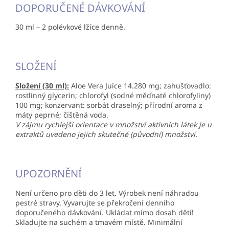
DOPORUČENÉ DÁVKOVÁNÍ
30 ml – 2 polévkové lžíce denně.
SLOŽENÍ
Složení (30 ml):
Aloe Vera Juice 14.280 mg; zahušťovadlo:
rostlinný glycerin; chlorofyl (sodné měďnaté chlorofyliny)
100 mg; konzervant: sorbát draselný; přírodní aroma z
máty peprné; čištěná voda.
V zájmu rychlejší orientace v množství aktivních látek je u
extraktů uvedeno jejich skutečné (původní) množství.
UPOZORNĚNÍ
Není určeno pro děti do 3 let. Výrobek není náhradou
pestré stravy. Vyvarujte se překročení denního
doporučeného dávkování. Ukládat mimo dosah dětí!
Skladujte na suchém a tmavém místě. Minimální