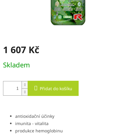
1 607 Kč
Měrná
Skladem
cena:
Přidat do košíku
antioxidační účinky
imunita - vitalita
produkce hemoglobinu