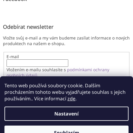
Odebírat newsletter
Vložte svůj e-mail a my vám budeme zasílat informace o nových
produktech na našem e-shopu.
E-mail
Vložením e-mailu souhlasíte s
podmínkami ochrany
osobních údajů
Tento web používá soubory cookie. Dalším
PŘIHLÁSIT SE
procházením tohoto webu vyjadřujete souhlas s jejich
používáním.. Více informací
zde
.
Nastavení
Vytvořil Shoptet
Souhlasím