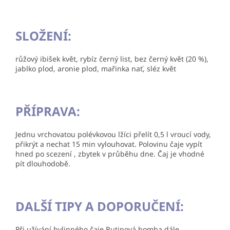
SLOŽENÍ:
růžový ibišek květ, rybíz černý list, bez černý květ (20 %),
jablko plod, aronie plod, mařinka nať, sléz květ
PŘÍPRAVA:
Jednu vrchovatou polévkovou lžíci přelít 0,5 l vroucí vody,
přikrýt a nechat 15 min vylouhovat. Polovinu čaje vypít
hned po scezení , zbytek v průběhu dne. Čaj je vhodné
pít dlouhodobě.
DALŠÍ TIPY A DOPORUČENÍ:
Při užívání bylinného čaje Rutinová bomba dále