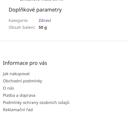
Doplňkové parametry
Kategorie
:
Zdraví
Obsah balení
:
50 g
Z
á
p
a
Informace pro vás
t
Jak nakupovat
í
Obchodní podmínky
O nás
Platba a doprava
Podmínky ochrany osobních údajů
Reklamační řád