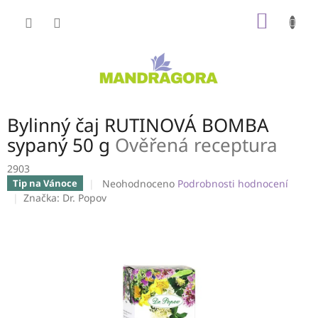
Přejít
NÁKUP
na
obsah
KOŠÍK
Bylinný čaj RUTINOVÁ BOMBA
sypaný 50 g
Ověřená receptura
2903
Průměrné
Neohodnoceno
Podrobnosti hodnocení
Tip na Vánoce
hodnocení
Značka:
Dr. Popov
produktu
je
0,0
z
5
hvězdiček.