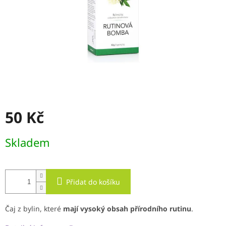
50 Kč
Měrná
Skladem
cena:
Přidat do košíku
Čaj z bylin, které
mají vysoký obsah přírodního rutinu
.