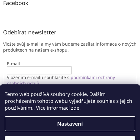
Facebook
Odebírat newsletter
Vložte svůj e-mail a my vám budeme zasílat informace o nových
produktech na našem e-shopu.
E-mail
Vložením e-mailu souhlasíte s
podmínkami ochrany
osobních údajů
Tento web používá soubory cookie. Dalším
PŘIHLÁSIT SE
procházením tohoto webu vyjadřujete souhlas s jejich
používáním.. Více informací
zde
.
Nastavení
Vytvořil Shoptet