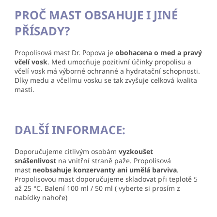
PROČ MAST OBSAHUJE I JINÉ
PŘÍSADY?
Propolisová mast Dr. Popova je
obohacena o med a pravý
včelí vosk
. Med umocňuje pozitivní účinky propolisu a
včelí vosk má výborné ochranné a hydratační schopnosti.
Díky medu a včelímu vosku se tak zvyšuje celková kvalita
masti.
DALŠÍ
INFORMACE:
Doporučujeme citlivým osobám
vyzkoušet
snášenlivost
na vnitřní straně paže. Propolisová
mast
neobsahuje konzervanty ani umělá barviva
.
Propolisovou mast doporučujeme skladovat při teplotě 5
až 25 °C. Balení 100 ml / 50 ml ( vyberte si prosím z
nabídky nahoře)