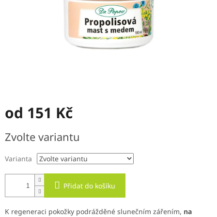
od
151 Kč
Měrná
Zvolte variantu
cena:
Varianta
Přidat do košíku
K regeneraci pokožky podrážděné slunečním zářením,
na