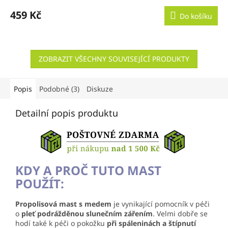
459 Kč
Do košíku
ZOBRAZIT VŠECHNY SOUVISEJÍCÍ PRODUKTY
Popis
Podobné (3)
Diskuze
Detailní popis produktu
KDY A PROČ TUTO MAST
POUŽÍT:
Propolisová mast s medem
je vynikající pomocník v péči
o
pleť podrážděnou slunečním zářením
. Velmi dobře se
hodí také k péči o pokožku
při spáleninách a štípnutí