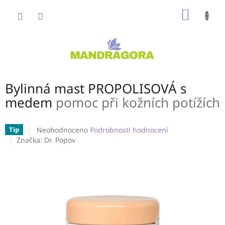
Přejít
NÁKUP
na
obsah
KOŠÍK
Bylinná mast PROPOLISOVÁ s
medem
pomoc při kožních potížích
Průměrné
Neohodnoceno
Podrobnosti hodnocení
Tip
hodnocení
Značka:
Dr. Popov
produktu
je
0,0
z
5
hvězdiček.