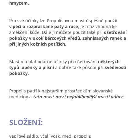
hmyzem
.
Pro své účinky lze Propolisovou mast úspěšně použít
v
péči o rozpraskané paty a ruce
, je totiž vhodná ke
změkčení kůže. Dále ji můžete použít také při
ošetřování
pokožky v okolí bércových
vředů, zahnisaných ranek a
při jiných kožních potížích
.
Mast má blahodárné účinky při ošetřování
některých
typů lupénky a plísní
a dobře také působí
při
svědivosti
pokožky
.
Propolis patří k nejstarším prostředkům slovanské
medicíny a
tato mast mezi nejoblíbenější masti vůbec
.
SLOŽENÍ:
vepřové sádlo, včelí vosk, med, propolis