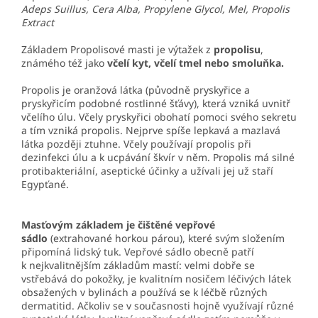
Adeps Suillus, Cera Alba, Propylene Glycol, Mel, Propolis
Extract
Základem Propolisové masti je výtažek z
propolisu
,
známého též jako
včelí kyt, včelí tmel nebo smoluňka.
Propolis je oranžová látka (původně pryskyřice a
pryskyřicím podobné rostlinné šťávy), která vzniká uvnitř
včelího úlu. Včely pryskyřici obohatí pomoci svého sekretu
a tím vzniká propolis. Nejprve spíše lepkavá a mazlavá
látka později ztuhne. Včely používají propolis při
dezinfekci úlu a k ucpávání škvír v něm. Propolis má silné
protibakteriální, aseptické účinky a užívali jej už staří
Egypťané.
Masťovým základem je čištěné vepřové
sádlo
(extrahované horkou párou), které svým složením
připomíná lidský tuk. Vepřové sádlo obecně patří
k nejkvalitnějším základům mastí: velmi dobře se
vstřebává do pokožky, je kvalitním nosičem léčivých látek
obsažených v bylinách a používá se k léčbě různých
dermatitid. Ačkoliv se v současnosti hojně využívají různé