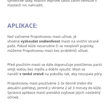
syntetické látky, kvalitní vepřové sádlo zatím nemůže v
mastech nic nahradit.
APLIKACE:
Než začneme Propolisovou mast užívat, jé
vhodné
vyzkoušet snášenlivost
masti na vnitřní straně
paže. Pokud kůže nezarudne či se nevytvoří pupínky,
můžeme Propolisovou mast bez problémů užívat.
Před použitím masti se dále doporučuje postiženou partii
omýt vodou bez mýdla a dobře vysušit. Mast se
nanáší
v tenké vrstvě
na pokožku tak, aby neucpala póry.
Propolisovou mast používáme 2-3x denně (nebo dle
aktuální potřeby), jemně ji vtíráme 2 až 3 minuty do kůže.
Správná aplikace mastí pomáhá zvyšovat jejich následný
účinek.