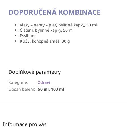
DOPORUČENÁ KOMBINACE
Vlasy – nehty – pleť, bylinné kapky, 50 ml
Čištění, bylinné kapky, 50 ml
Psyllium
KŮŽE, konopná směs, 30 g
Doplňkové parametry
Kategorie
:
Zdraví
Obsah balení
:
50 ml, 100 ml
Z
á
p
a
Informace pro vás