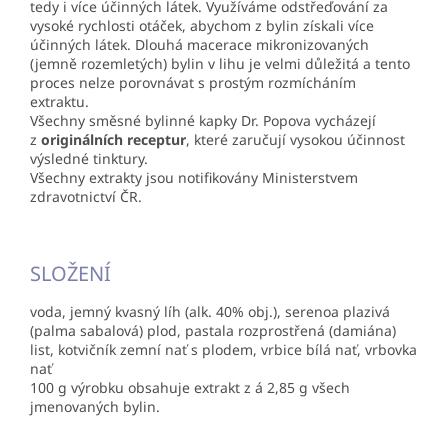
tedy i více účinných látek. Využíváme odstřeďování za
vysoké rychlosti otáček, abychom z bylin získali více
účinných látek. Dlouhá macerace mikronizovaných
(jemně rozemletých) bylin v lihu je velmi důležitá a tento
proces nelze porovnávat s prostým rozmícháním
extraktu.
Všechny směsné bylinné kapky Dr. Popova vycházejí
z
originálních receptur
, které zaručují vysokou účinnost
výsledné tinktury.
Všechny extrakty jsou notifikovány Ministerstvem
zdravotnictví ČR.
SLOŽENÍ
voda, jemný kvasný líh (alk. 40% obj.), serenoa plazivá
(palma sabalová) plod, pastala rozprostřená (damiána)
list, kotvičník zemní nať s plodem, vrbice bílá nať, vrbovka
nať
100 g výrobku obsahuje extrakt z á 2,85 g všech
jmenovaných bylin.