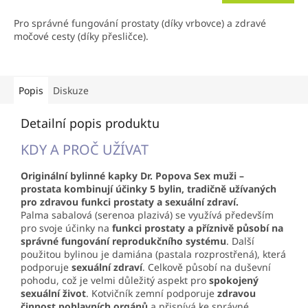
Pro správné fungování prostaty (díky vrbovce) a zdravé
močové cesty (díky přesličce).
Popis
Diskuze
Detailní popis produktu
KDY A PROČ UŽÍVAT
Originální bylinné kapky Dr. Popova
Sex muži –
prostata
kombinují účinky 5 bylin, tradičně užívaných
pro zdravou funkci prostaty a sexuální zdraví.
Palma sabalová (serenoa plazivá) se využívá především
pro svoje účinky na
funkci prostaty a příznivě působí na
správné fungování reprodukčního systému
. Další
použitou bylinou je damiána (pastala rozprostřená), která
podporuje
sexuální zdraví
. Celkově působí na duševní
pohodu, což je velmi důležitý aspekt pro
spokojený
sexuální život
. Kotvičník zemní podporuje
zdravou
činnost pohlavních orgánů
a přispívá ke správné