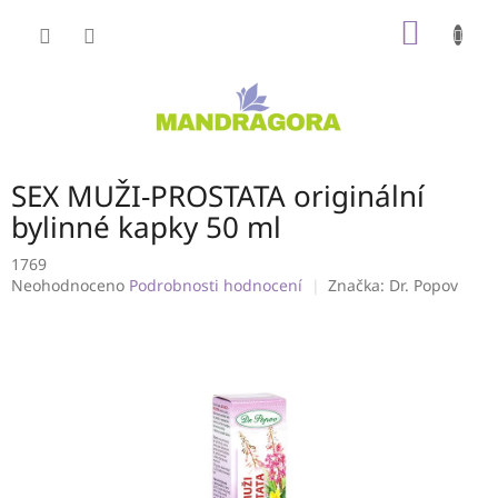
Přejít
NÁKUP
na
obsah
KOŠÍK
SEX MUŽI-PROSTATA originální
bylinné kapky 50 ml
1769
Průměrné
Neohodnoceno
Podrobnosti hodnocení
Značka:
Dr. Popov
hodnocení
produktu
je
0,0
z
5
hvězdiček.