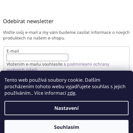
Odebírat newsletter
Vložte svůj e-mail a my vám budeme zasílat informace o nových
produktech na našem e-shopu.
E-mail
Vložením e-mailu souhlasíte s
podmínkami ochrany
osobních údajů
Tento web používá soubory cookie. Dalším
PŘIHLÁSIT SE
procházením tohoto webu vyjadřujete souhlas s jejich
používáním.. Více informací
zde
.
Nastavení
Vytvořil Shoptet
Souhlasím
Copyright 2026
Imandragora
. Všechna práva vyhrazena.