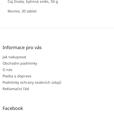
Čaj života, bylinná směs, 50 g
Mumio, 30 tablet
Z
á
p
a
Informace pro vás
t
Jak nakupovat
í
Obchodní podmínky
O nás
Platba a doprava
Podmínky ochrany osobních údajů
Reklamační řád
Facebook