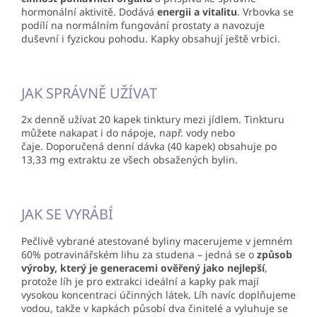
hormonální aktivitě. Dodává
energii a vitalitu
. Vrbovka se
podílí na normálním fungování prostaty a navozuje
duševní i fyzickou pohodu. Kapky obsahují ještě vrbici.
JAK SPRÁVNĚ UŽÍVAT
2x denně užívat 20 kapek tinktury mezi jídlem. Tinkturu
můžete nakapat i do nápoje, např. vody nebo
čaje. Doporučená denní dávka (40 kapek) obsahuje po
13,33 mg extraktu ze všech obsažených bylin.
JAK SE VYRÁBÍ
Pečlivě vybrané atestované byliny macerujeme v jemném
60% potravinářském lihu za studena – jedná se o
způsob
výroby, který je generacemi ověřený jako nejlepší
,
protože líh je pro extrakci ideální a kapky pak mají
vysokou koncentraci účinných látek. Líh navíc doplňujeme
vodou, takže v kapkách působí dva činitelé a vyluhuje se