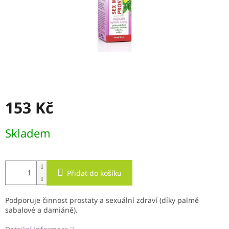
153 Kč
Měrná
Skladem
cena:
Přidat do košíku
Podporuje činnost prostaty a sexuální zdraví (díky palmě
sabalové a damiáně).