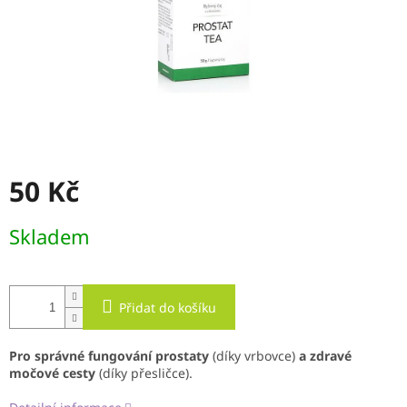
50 Kč
Měrná
Skladem
cena:
Přidat do košíku
Pro správné fungování prostaty
(díky vrbovce)
a zdravé
močové cesty
(díky přesličce).