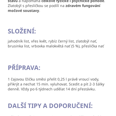
stavu
a napomáhá
celkové fyzické i psychické pohodě
.
Zlatobýl s přesličkou se podílí na
zdravém fungování
močové soustavy
.
SLOŽENÍ:
jahodník list, vřes květ, rybíz černý list, zlatobýl nať,
brusinka list, vrbovka malokvětá nať (5 %), přeslička nať
PŘÍPRAVA:
1 čajovou lžičku směsi přelít 0,25 l právě vroucí vody,
přikrýt a nechat 15 min. vyluhovat. Scedit a pít 2-3 šálky
denně. Vždy po 6 týdnech udělat 14 dní přestávku.
DALŠÍ TIPY A DOPORUČENÍ: