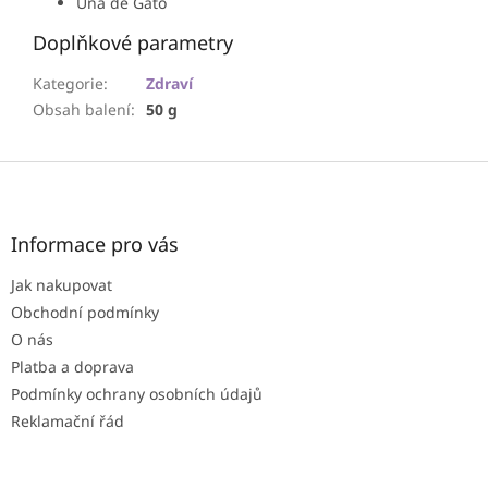
Uňa de Gato
Doplňkové parametry
Kategorie
:
Zdraví
Obsah balení
:
50 g
Z
á
p
a
Informace pro vás
t
Jak nakupovat
í
Obchodní podmínky
O nás
Platba a doprava
Podmínky ochrany osobních údajů
Reklamační řád