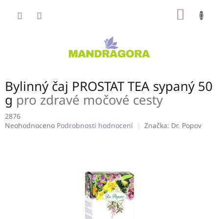
Přejít
NÁKUP
na
obsah
KOŠÍK
Bylinný čaj PROSTAT TEA sypaný 50
g
pro zdravé močové cesty
2876
Průměrné
Neohodnoceno
Podrobnosti hodnocení
Značka:
Dr. Popov
hodnocení
produktu
je
0,0
z
5
hvězdiček.