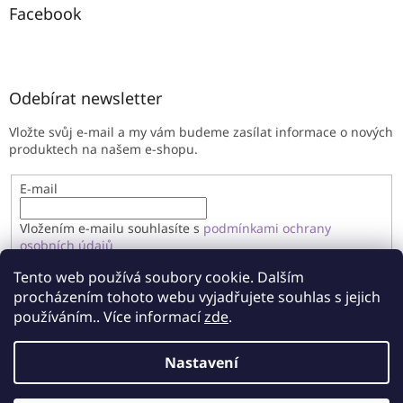
Facebook
Odebírat newsletter
Vložte svůj e-mail a my vám budeme zasílat informace o nových
produktech na našem e-shopu.
E-mail
Vložením e-mailu souhlasíte s
podmínkami ochrany
osobních údajů
Tento web používá soubory cookie. Dalším
PŘIHLÁSIT SE
procházením tohoto webu vyjadřujete souhlas s jejich
používáním.. Více informací
zde
.
Nastavení
Vytvořil Shoptet