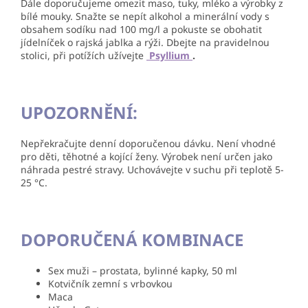
Dále doporučujeme omezit maso, tuky, mléko a výrobky z
bílé mouky. Snažte se nepít alkohol a minerální vody s
obsahem sodíku nad 100 mg/l a pokuste se obohatit
jídelníček o rajská jablka a rýži. Dbejte na pravidelnou
stolici, při potížích užívejte
Psyllium
.
UPOZORNĚNÍ:
Nepřekračujte denní doporučenou dávku. Není vhodné
pro děti, těhotné a kojící ženy. Výrobek není určen jako
náhrada pestré stravy. Uchovávejte v suchu při teplotě 5-
25 °C.
DOPORUČENÁ KOMBINACE
Sex muži – prostata, bylinné kapky, 50 ml
Kotvičník zemní s vrbovkou
Maca