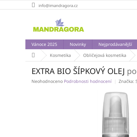
Přejít
info@imandragora.cz
na
obsah
Vánoce 2025
Novinky
Nejprodávanější
Domů
Kosmetika
Obličejová kosmetika
EXTRA BIO ŠÍPKOVÝ OLEJ
po
Průměrné
Neohodnoceno
Podrobnosti hodnocení
Značka:
hodnocení
produktu
je
0,0
z
5
hvězdiček.