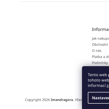
Z
á
p
a
t
Informa
í
Jak nakup
Obchodní
O nás
Platba a 
Podmínky 
osobních 
Reklamačn
Tento web 
tohoto webu
informací
z
Nastave
Copyright 2026
Imandragora
. Všechna práva vyhra