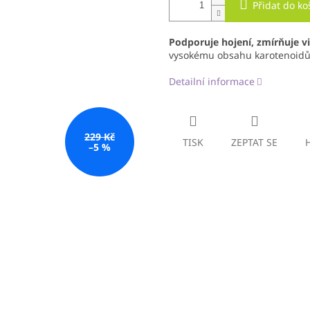
Přidat do ko
Podporuje hojení, zmírňuje vi
vysokému obsahu karotenoidů 
Detailní informace
229 Kč
TISK
ZEPTAT SE
–5 %