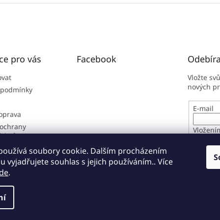
ce pro vás
Facebook
Odebíra
ovat
Vložte sv
nových p
 podmínky
E-mail
doprava
ochrany
Vložení
údajů
osobníc
í řád
používá soubory cookie. Dalším procházením
S
 vyjadřujete souhlas s jejich používáním.. Více
PŘIHL
de
.
ní
zena.