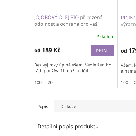
JOJOBOVÝ OLEJ BIO
přirozená
RICIN
odolnost a ochrana pro vaší
výraz
pokožku
Skladem
189 Kč
17
od
od
DETAIL
Bez výjimky úplně všem. Vedle žen ho
Všem, k
rádi používají i muži a děti.
a namá
100
20
100
Popis
Diskuze
Detailní popis produktu