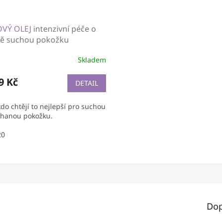
OVÝ OLEJ
intenzivní péče o
ně suchou pokožku
Skladem
9 Kč
DETAIL
do chtějí to nejlepší pro suchou
hanou pokožku.
20
Dop