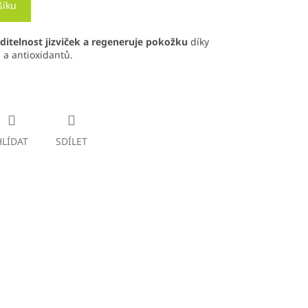
šíku
ditelnost jizviček a regeneruje pokožku
díky
a antioxidantů.
HLÍDAT
SDÍLET