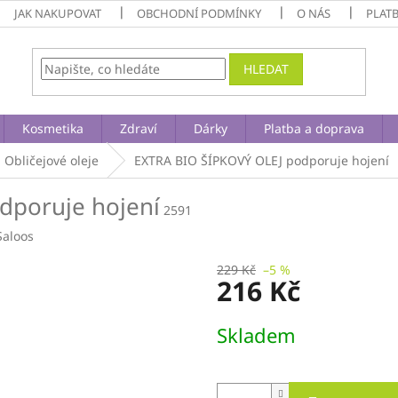
JAK NAKUPOVAT
OBCHODNÍ PODMÍNKY
O NÁS
PLAT
HLEDAT
Kosmetika
Zdraví
Dárky
Platba a doprava
Obličejové oleje
EXTRA BIO ŠÍPKOVÝ OLEJ
podporuje hojení
dporuje hojení
2591
Saloos
229 Kč
–5 %
216 Kč
Měrná
Skladem
cena: