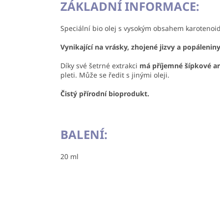
ZÁKLADNÍ INFORMACE:
Speciální bio olej s vysokým obsahem karoteno
Vynikající na vrásky, zhojené jizvy a popáleni
Díky své šetrné extrakci
má příjemné šípkové a
pleti. Může se ředit s jinými oleji.
Čistý přírodní bioprodukt.
BALENÍ:
20 ml