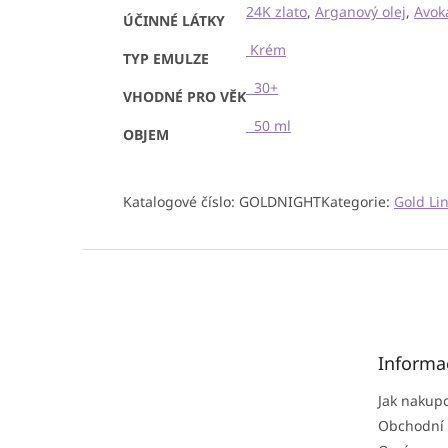
24K zlato
,
Arganový olej
,
Avok
ÚČINNÉ LÁTKY
Krém
TYP EMULZE
30+
VHODNÉ PRO VĚK
50 ml
OBJEM
Katalogové číslo:
GOLDNIGHT
Kategorie:
Gold Li
Z
á
p
a
t
Informa
í
Jak nakup
Obchodní