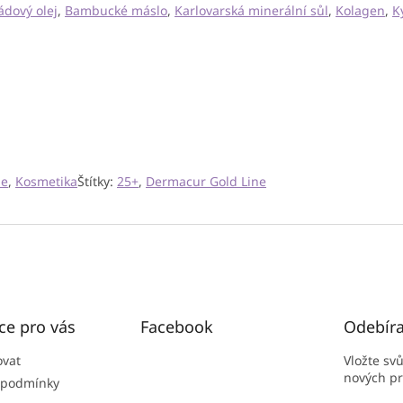
ádový olej
,
Bambucké máslo
,
Karlovarská minerální sůl
,
Kolagen
,
K
ne
,
Kosmetika
Štítky:
25+
,
Dermacur Gold Line
ce pro vás
Facebook
Odebíra
ovat
Vložte sv
nových p
 podmínky