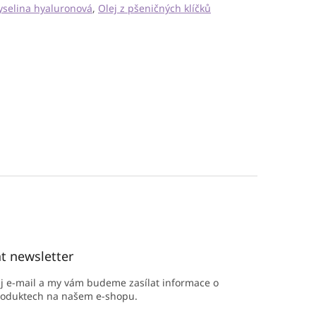
yselina hyaluronová
,
Olej z pšeničných klíčků
t newsletter
ůj e-mail a my vám budeme zasílat informace o
roduktech na našem e-shopu.