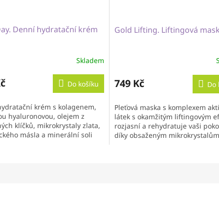
ay. Denní hydratační krém
Gold Lifting. Liftingová mas
Skladem
Kč
749 Kč
Do košíku
Do 
hydratační krém s kolagenem,
Pleťová maska s komplexem akt
ou hyaluronovou, olejem z
látek s okamžitým liftingovým 
ých klíčků, mikrokrystaly zlata,
rozjasní a rehydratuje vaši pok
kého másla a minerální soli
díky obsaženým mikrokrystalů
arských pramenů
zlata a kyseliny hyaluronové.