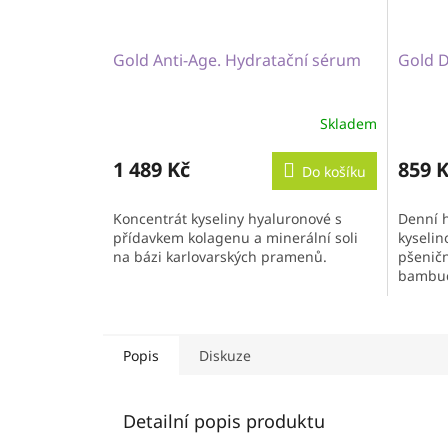
Gold Anti-Age. Hydratační sérum
Gold D
Skladem
1 489 Kč
859 
Do košíku
Koncentrát kyseliny hyaluronové s
Denní 
přídavkem kolagenu a minerální soli
kyselin
na bázi karlovarských pramenů.
pšeničn
bambuc
Karlov
Popis
Diskuze
Detailní popis produktu