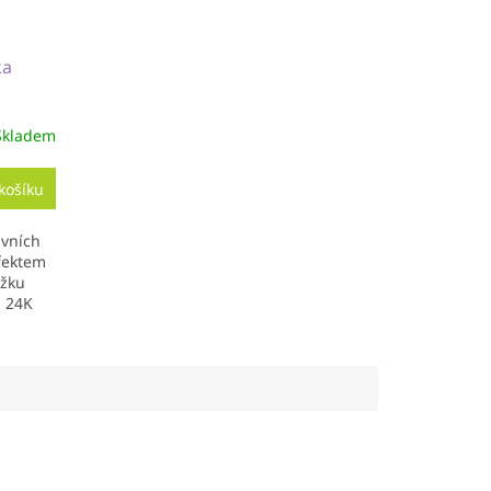
ka
Skladem
košíku
ivních
efektem
ožku
m 24K