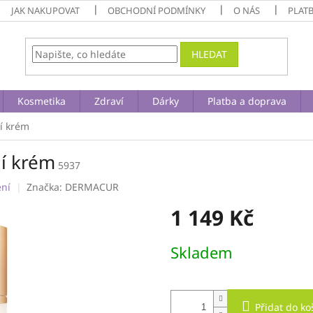
JAK NAKUPOVAT
OBCHODNÍ PODMÍNKY
O NÁS
PLAT
HLEDAT
Kosmetika
Zdraví
Dárky
Platba a doprava
í krém
ní krém
5937
ení
Značka:
DERMACUR
1 149 Kč
Měrná
Skladem
cena:
Přidat do ko