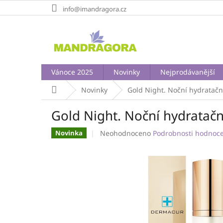
Přejít
info@imandragora.cz
na
obsah
Vánoce 2025
Novinky
Nejprodávanější
Domů
Novinky
Gold Night. Noční hydratačn
Gold Night. Noční hydratač
Průměrné
Neohodnoceno
Podrobnosti hodnoc
Novinka
hodnocení
produktu
je
0,0
z
5
hvězdiček.