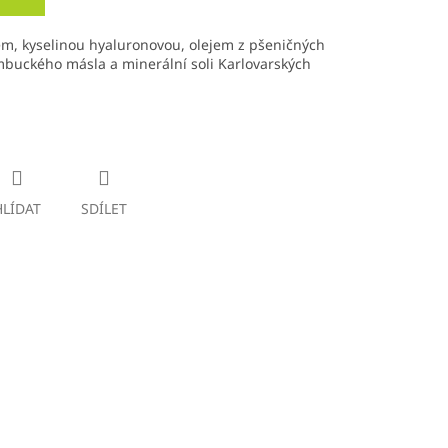
em, kyselinou hyaluronovou, olejem z pšeničných
ambuckého másla a minerální soli Karlovarských
HLÍDAT
SDÍLET