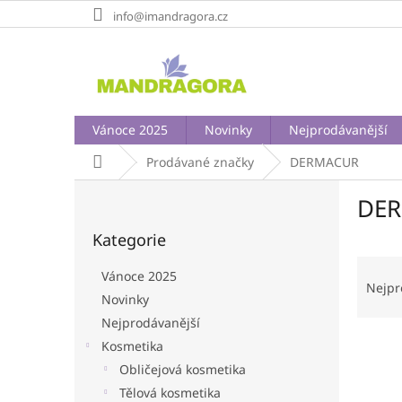
Přejít
info@imandragora.cz
na
obsah
Vánoce 2025
Novinky
Nejprodávanější
Domů
Prodávané značky
DERMACUR
P
DE
o
Přeskočit
s
Kategorie
kategorie
t
Ř
r
Vánoce 2025
a
a
Nejpr
Novinky
z
n
e
Nejprodávanější
n
V
n
í
Kosmetika
ý
í
p
Obličejová kosmetika
p
p
a
Tělová kosmetika