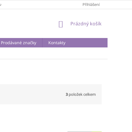
BA A DOPRAVA
PODMÍNKY OCHRANY OSOBNÍCH ÚDAJŮ
Přihlášení
REKLA
NÁKUPNÍ
Prázdný košík
KOŠÍK
Prodávané značky
Kontakty
3
položek celkem