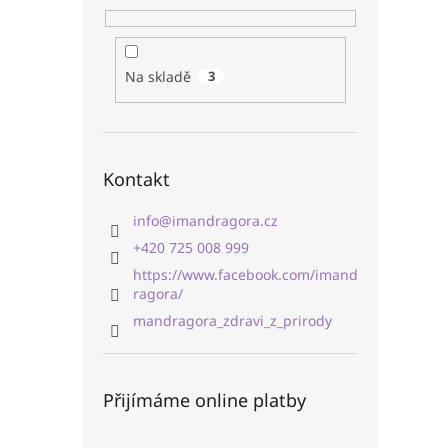
Na skladě
3
Kontakt
info
@
imandragora.cz
+420 725 008 999
https://www.facebook.com/imand
ragora/
mandragora_zdravi_z_prirody
Přijímáme online platby