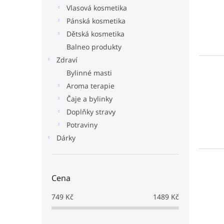
i
r
n
Vlasová kosmetika
s
o
e
p
Pánská kosmetika
d
l
r
u
Dětská kosmetika
o
k
Balneo produkty
d
t
Zdraví
u
ů
Bylinné masti
k
Aroma terapie
t
ů
Čaje a bylinky
Doplňky stravy
Potraviny
Dárky
Cena
749
Kč
1489
Kč