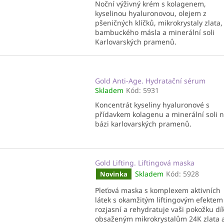
Noční výživný krém s kolagenem,
kyselinou hyaluronovou, olejem z
pšeničných klíčků, mikrokrystaly zlata,
bambuckého másla a minerální soli
Karlovarských pramenů.
Gold Anti-Age. Hydratační sérum
Skladem
Kód:
5931
Koncentrát kyseliny hyaluronové s
přídavkem kolagenu a minerální soli 
bázi karlovarských pramenů.
Gold Lifting. Liftingová maska
Skladem
Kód:
5928
Novinka
Pleťová maska s komplexem aktivních
látek s okamžitým liftingovým efektem
rozjasní a rehydratuje vaši pokožku dí
obsaženým mikrokrystalům 24K zlata 