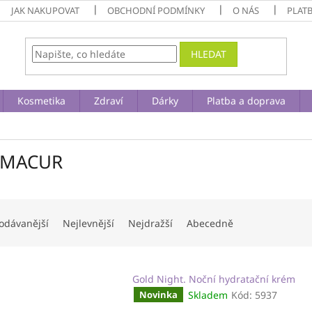
JAK NAKUPOVAT
OBCHODNÍ PODMÍNKY
O NÁS
PLAT
HLEDAT
Kosmetika
Zdraví
Dárky
Platba a doprava
RMACUR
odávanější
Nejlevnější
Nejdražší
Abecedně
Gold Night. Noční hydratační krém
Skladem
Kód:
5937
Novinka