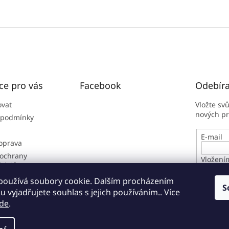
ce pro vás
Facebook
Odebíra
ovat
Vložte sv
nových p
 podmínky
E-mail
doprava
ochrany
Vložení
údajů
osobníc
í řád
používá soubory cookie. Dalším procházením
S
 vyjadřujete souhlas s jejich používáním.. Více
PŘIHL
de
.