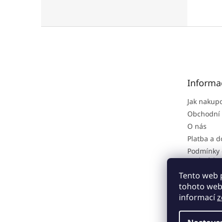
Z
á
p
a
t
Informa
í
Jak nakup
Obchodní
O nás
Platba a 
Podmínky 
osobních 
Reklamačn
Tento web 
tohoto webu
informací
z