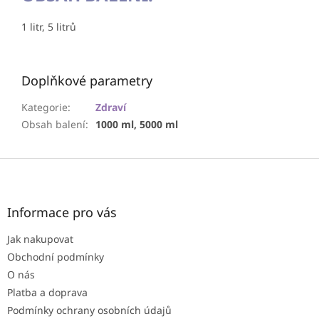
1 litr, 5 litrů
Doplňkové parametry
Kategorie
:
Zdraví
Obsah balení
:
1000 ml, 5000 ml
Z
á
p
a
Informace pro vás
t
Jak nakupovat
í
Obchodní podmínky
O nás
Platba a doprava
Podmínky ochrany osobních údajů