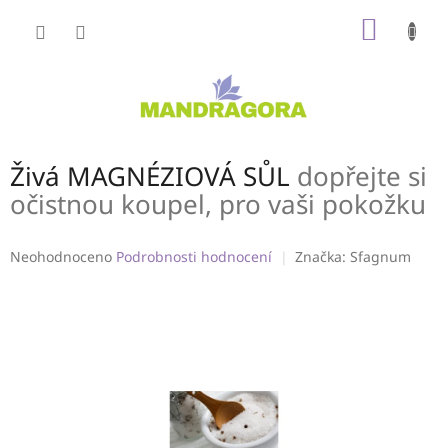
Přejít
NÁKUP
na
obsah
KOŠÍK
Živá MAGNÉZIOVÁ SŮL
dopřejte si
očistnou koupel, pro vaši pokožku
Průměrné
Neohodnoceno
Podrobnosti hodnocení
Značka:
Sfagnum
hodnocení
produktu
je
0,0
z
5
hvězdiček.