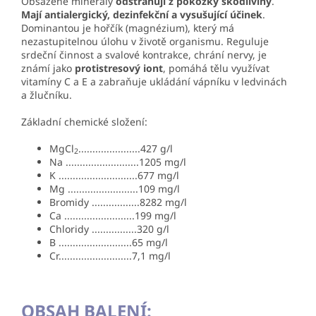
Obsažené minerály
odstraňují z pokožky škodliviny
.
Mají antialergický, dezinfekční a vysušující účinek
.
Dominantou je hořčík (magnézium), který má
nezastupitelnou úlohu v životě organismu. Reguluje
srdeční činnost a svalové kontrakce, chrání nervy, je
známí jako
protistresový iont
, pomáhá tělu využívat
vitamíny C a E a zabraňuje ukládání vápníku v ledvinách
a žlučníku.
Základní chemické složení:
MgCl
......................427 g/l
2
Na ..........................1205 mg/l
K ............................677 mg/l
Mg .........................109 mg/l
Bromidy .................8282 mg/l
Ca .........................199 mg/l
Chloridy ................320 g/l
B ..........................65 mg/l
Cr..........................7,1 mg/l
OBSAH BALENÍ: