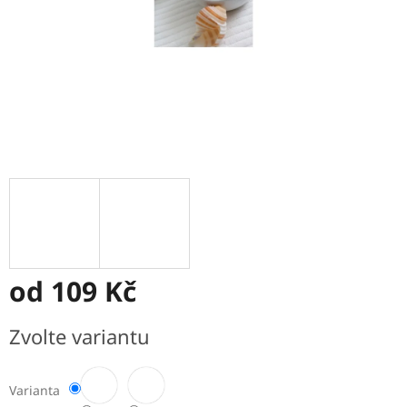
od
109 Kč
Měrná
Zvolte variantu
cena:
Varianta