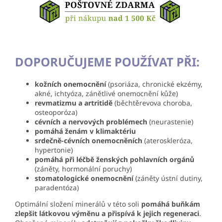
DOPORUČUJEME POUŽÍVAT PŘI:
kožních onemocnění
(psoriáza, chronické ekzémy,
akné, ichtyóza, zánětlivé onemocnění kůže)
revmatizmu a artritidě
(běchtěrevova choroba,
osteoporóza)
cévních a nervových problémech
(neurastenie)
pomáhá ženám v klimaktériu
srdečně-cévních onemocněních
(ateroskleróza,
hypertonie)
pomáhá při léčbě ženských pohlavních orgánů
(záněty, hormonální poruchy)
stomatologické onemocnění
(záněty ústní dutiny,
paradentóza)
Optimální složení minerálů v této soli
pomáhá buňkám
zlepšit látkovou výměnu a přispívá k jejich regeneraci
.