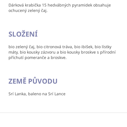
Dárková krabička 15 hedvábných pyramidek obsahuje
ochucený zelený čaj.
SLOŽENÍ
bio zelený čaj, bio citronová tráva, bio ibišek, bio lístky
máty, bio kousky zázvoru a bio kousky broskve s přírodní
příchutí pomeranče a broskve.
ZEMĚ PŮVODU
Srí Lanka, baleno na Srí Lance
Z
á