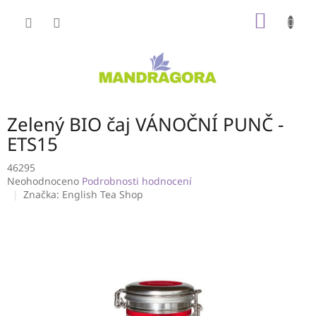
Přejít
NÁKUP
na
obsah
KOŠÍK
Zelený BIO čaj VÁNOČNÍ PUNČ -
ETS15
46295
Průměrné
Neohodnoceno
Podrobnosti hodnocení
hodnocení
Značka:
English Tea Shop
produktu
je
0,0
z
5
hvězdiček.