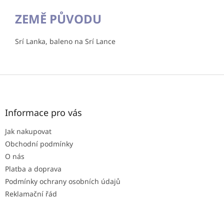
ZEMĚ PŮVODU
Srí Lanka, baleno na Srí Lance
Z
á
p
a
Informace pro vás
t
Jak nakupovat
í
Obchodní podmínky
O nás
Platba a doprava
Podmínky ochrany osobních údajů
Reklamační řád