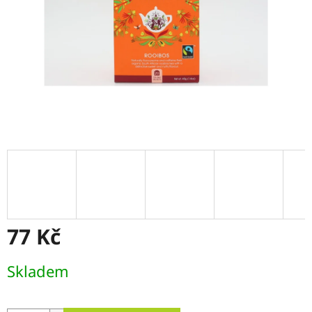
77 Kč
Měrná
Skladem
cena: