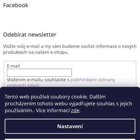
Facebook
Odebírat newsletter
Vložte svůj e-mail a my vám budeme zasílat informace o nových
produktech na našem e-shopu.
E-mail
Vložením e-mailu souhlasíte s
podmínkami ochrany
osobních údajů
Tento web používá soubory cookie. Dalším
PŘIHLÁSIT SE
procházením tohoto webu vyjadřujete souhlas s jejich
používáním.. Více informací
zde
.
Nastavení
Vytvořil Shoptet