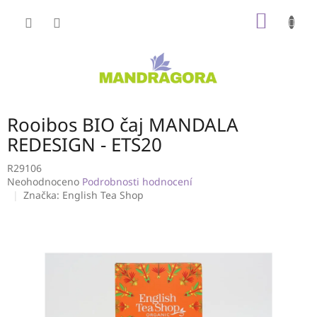
Přejít
NÁKUP
na
obsah
KOŠÍK
Rooibos BIO čaj MANDALA
REDESIGN - ETS20
R29106
Průměrné
Neohodnoceno
Podrobnosti hodnocení
hodnocení
Značka:
English Tea Shop
produktu
je
0,0
z
5
hvězdiček.