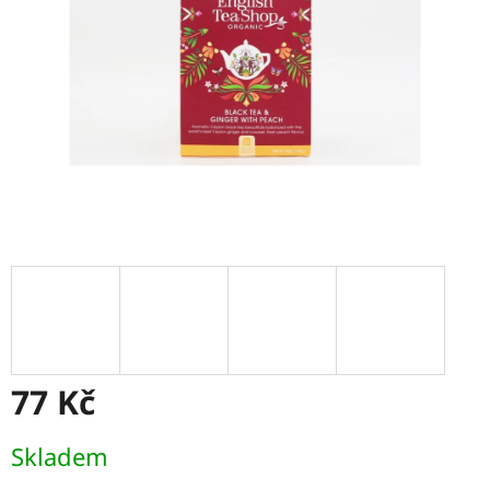
77 Kč
Měrná
Skladem
cena: