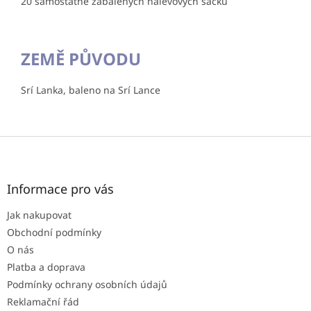
20 samostatně zabalených nálevových sáčků
ZEMĚ PŮVODU
Srí Lanka, baleno na Srí Lance
Z
á
p
a
Informace pro vás
t
Jak nakupovat
í
Obchodní podmínky
O nás
Platba a doprava
Podmínky ochrany osobních údajů
Reklamační řád