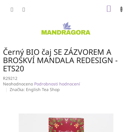
Přejít
NÁKUP
na
obsah
KOŠÍK
Černý BIO čaj SE ZÁZVOREM A
BROSKVÍ MANDALA REDESIGN -
ETS20
R29212
Průměrné
Neohodnoceno
Podrobnosti hodnocení
hodnocení
Značka:
English Tea Shop
produktu
je
0,0
z
5
hvězdiček.