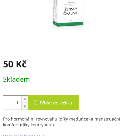
50 Kč
Měrná
Skladem
cena:
Přidat do košíku
Pro hormonální rovnováhu (díky meduňce) a menstruační
komfort (díky kontryhelu).