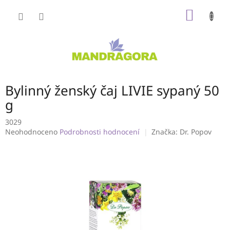
Přejít
NÁKUP
na
obsah
KOŠÍK
Bylinný ženský čaj LIVIE sypaný 50
g
3029
Průměrné
Neohodnoceno
Podrobnosti hodnocení
Značka:
Dr. Popov
hodnocení
produktu
je
0,0
z
5
hvězdiček.