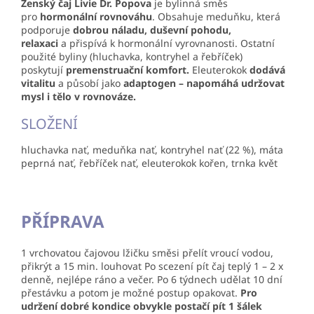
Ženský čaj Livie
Dr. Popova
je bylinná směs
pro
hormonální rovnováhu
. Obsahuje meduňku, která
podporuje
dobrou náladu, duševní pohodu,
relaxaci
a přispívá k hormonální vyrovnanosti. Ostatní
použité byliny (hluchavka, kontryhel a řebříček)
poskytují
premenstruační komfort.
Eleuterokok
dodává
vitalitu
a působí jako
adaptogen – napomáhá udržovat
mysl i tělo v rovnováze.
SLOŽENÍ
hluchavka nať, meduňka nať, kontryhel nať (22 %), máta
peprná nať, řebříček nať, eleuterokok kořen, trnka květ
PŘÍPRAVA
1 vrchovatou čajovou lžičku směsi přelít vroucí vodou,
přikrýt a 15 min. louhovat Po scezení pít čaj teplý 1 – 2 x
denně, nejlépe ráno a večer. Po 6 týdnech udělat 10 dní
přestávku a potom je možné postup opakovat.
Pro
udržení dobré kondice obvykle postačí pít 1 šálek