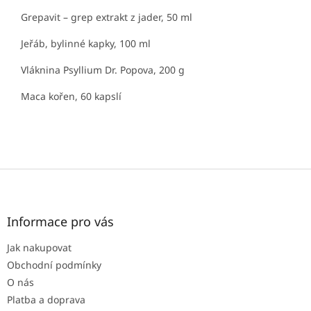
Grepavit – grep extrakt z jader, 50 ml
Jeřáb, bylinné kapky, 100 ml
Vláknina Psyllium Dr. Popova, 200 g
Maca kořen, 60 kapslí
Z
á
p
a
Informace pro vás
t
Jak nakupovat
í
Obchodní podmínky
O nás
Platba a doprava