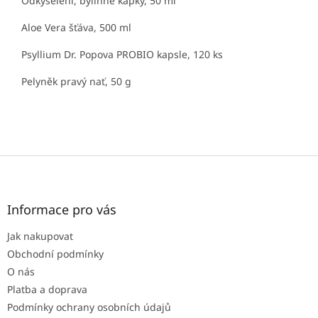
Odkyselení, bylinné kapky, 50 ml
Aloe Vera šťáva, 500 ml
Psyllium Dr. Popova PROBIO kapsle, 120 ks
Pelyněk pravý nať, 50 g
Z
á
p
a
Informace pro vás
t
Jak nakupovat
í
Obchodní podmínky
O nás
Platba a doprava
Podmínky ochrany osobních údajů