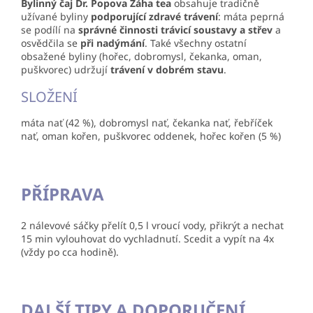
Bylinný čaj Dr. Popova Žáha tea
obsahuje tradičně
užívané byliny
podporující zdravé trávení
: máta peprná
se podílí na
správné činnosti trávicí
soustavy a střev
a
osvědčila se
při nadýmání
. Také všechny ostatní
obsažené byliny (hořec, dobromysl, čekanka, oman,
puškvorec) udržují
trávení v dobrém stavu
.
SLOŽENÍ
máta nať (42 %), dobromysl nať, čekanka nať, řebříček
nať, oman kořen, puškvorec oddenek, hořec kořen (5 %)
PŘÍPRAVA
2 nálevové sáčky přelít 0,5 l vroucí vody, přikrýt a nechat
15 min vylouhovat do vychladnutí. Scedit a vypít na 4x
(vždy po cca hodině).
DALŠÍ TIPY A DOPORUČENÍ