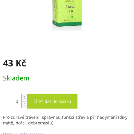
43 Kč
Měrná
Skladem
cena:
Přidat do košíku
Pro zdravé trávení, správnou funkci střev a při nadýmání (díky
mátě, hořci, dobromyslu).