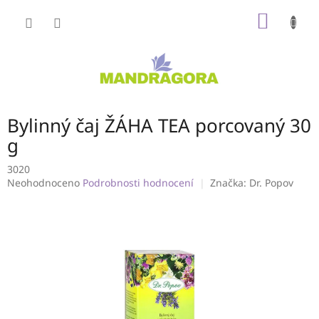
Přejít
NÁKUP
na
obsah
KOŠÍK
Bylinný čaj ŽÁHA TEA porcovaný 30
g
3020
Průměrné
Neohodnoceno
Podrobnosti hodnocení
Značka:
Dr. Popov
hodnocení
produktu
je
0,0
z
5
hvězdiček.