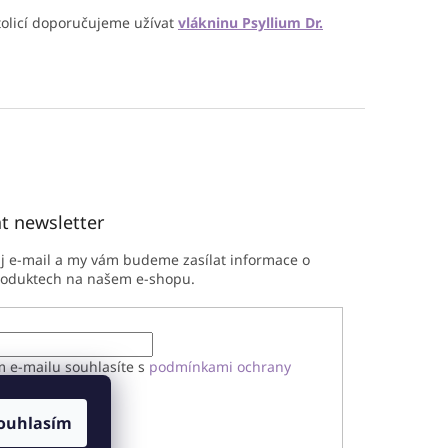
tolicí doporučujeme užívat
vlákninu Psyllium Dr.
t newsletter
ůj e-mail a my vám budeme zasílat informace o
roduktech na našem e-shopu.
m e-mailu souhlasíte s
podmínkami ochrany
h údajů
ouhlasím
ÁSIT SE