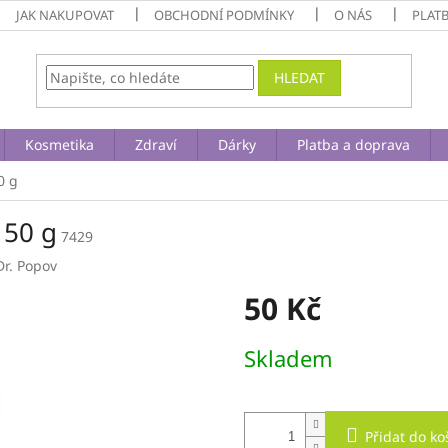
JAK NAKUPOVAT
OBCHODNÍ PODMÍNKY
O NÁS
PLAT
HLEDAT
Kosmetika
Zdraví
Dárky
Platba a doprava
0 g
 50 g
7429
Dr. Popov
50 Kč
Měrná
Skladem
cena:
Přidat do ko