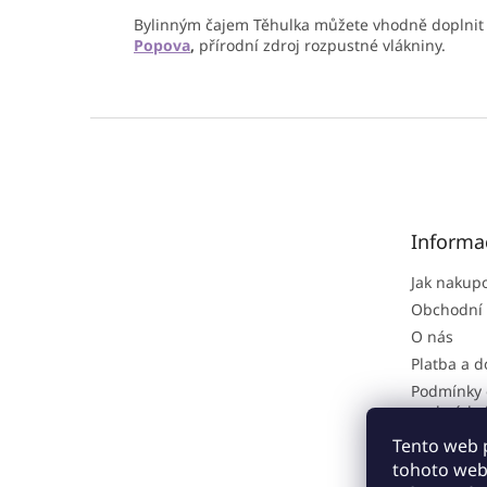
Bylinným čajem Těhulka můžete vhodně doplnit b
Popova
,
přírodní zdroj rozpustné vlákniny.
Z
á
p
a
t
Informa
í
Jak nakup
Obchodní
O nás
Platba a 
Podmínky 
osobních 
Reklamačn
Tento web 
tohoto webu