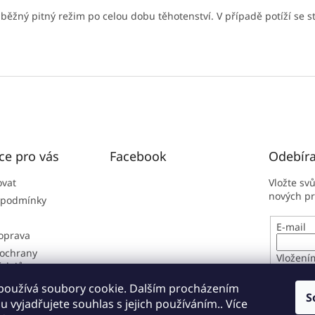
ěžný pitný režim po celou dobu těhotenství. V případě potíží se s
ce pro vás
Facebook
Odebíra
ovat
Vložte sv
nových p
 podmínky
E-mail
doprava
ochrany
Vložení
údajů
osobníc
í řád
používá soubory cookie. Dalším procházením
S
 vyjadřujete souhlas s jejich používáním.. Více
PŘIHL