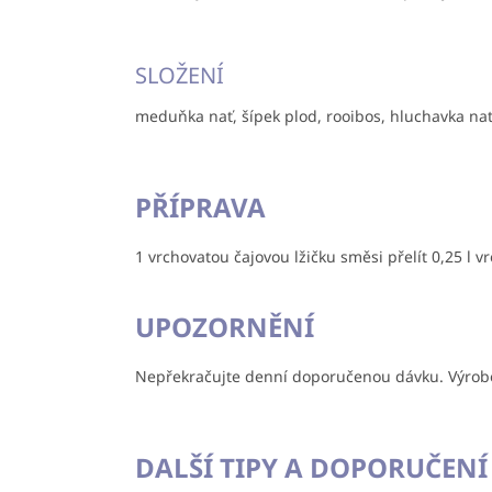
SLOŽENÍ
meduňka nať, šípek plod, rooibos, hluchavka nať
PŘÍPRAVA
1 vrchovatou čajovou lžičku směsi přelít 0,25 l v
UPOZORNĚNÍ
Nepřekračujte denní doporučenou dávku. Výrobek 
DALŠÍ TIPY A DOPORUČENÍ