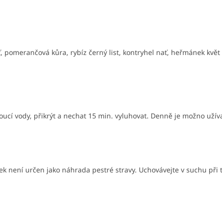
, pomerančová kůra, rybíz černý list, kontryhel nať, heřmánek květ
roucí vody, přikrýt a nechat 15 min. vyluhovat. Denně je možno užíva
není určen jako náhrada pestré stravy. Uchovávejte v suchu při te