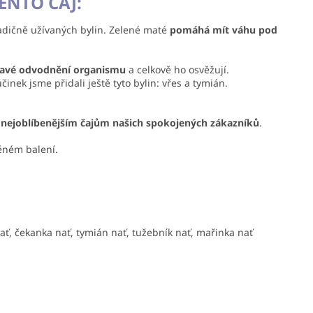
ENTO ČAJ:
radičně užívaných bylin. Zelené maté
pomáhá mít váhu pod
ravé odvodnění organismu
a celkově ho osvěžují.
účinek jsme přidali ještě tyto bylin: vřes a tymián.
nejoblíbenějším čajům našich spokojených zákazníků
.
ěném balení.
 nať, čekanka nať, tymián nať, tužebník nať, mařinka nať