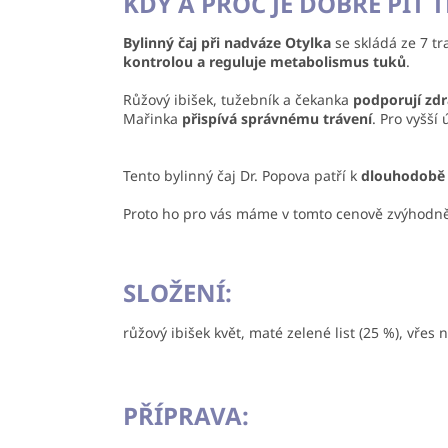
KDY A PROČ JE DOBRÉ PÍT T
Bylinný čaj při nadváze Otylka
se skládá ze 7 t
kontrolou a reguluje metabolismus tuků
.
Růžový ibišek, tužebník a čekanka
podporují zd
Mařinka
přispívá správnému trávení
. Pro vyšší 
Tento bylinný čaj Dr. Popova patří k
dlouhodobě 
Proto ho pro vás máme v tomto cenově zvýhodn
SLOŽENÍ:
růžový ibišek květ, maté zelené list (25 %), vřes
PŘÍPRAVA: