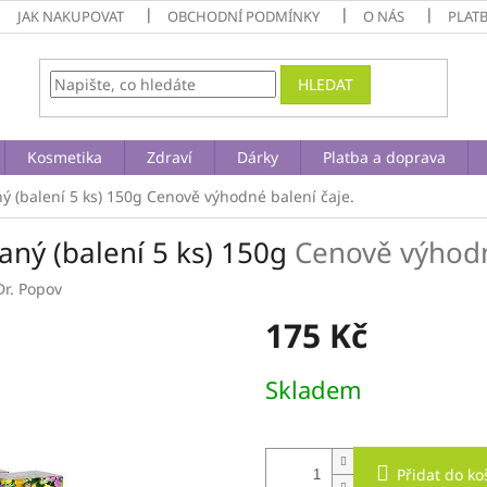
JAK NAKUPOVAT
OBCHODNÍ PODMÍNKY
O NÁS
PLAT
HLEDAT
Kosmetika
Zdraví
Dárky
Platba a doprava
ý (balení 5 ks) 150g
Cenově výhodné balení čaje.
aný (balení 5 ks) 150g
Cenově výhodn
Dr. Popov
175 Kč
Měrná
Skladem
cena:
Přidat do ko