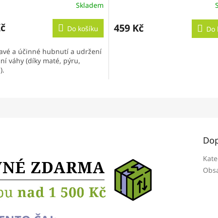
Skladem
Kč
459 Kč
Do košíku
Do 
avé a účinné hubnutí a udržení
ní váhy (díky maté, pýru,
).
Dop
Kate
Obsa