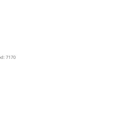
ód:
7170