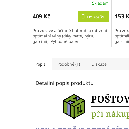
Skladem
409 Kč
153 
Do košíku
Pro zdravé a účinné hubnutí a udržení
Pro zdr
optimální váhy (díky maté, pýru,
optimál
garcinii). Výhodné balení.
garcinii
Popis
Podobné (1)
Diskuze
Detailní popis produktu