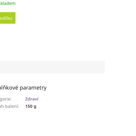
Skladem
košíku
lňkové parametry
gorie
:
Zdraví
h balení
:
150 g