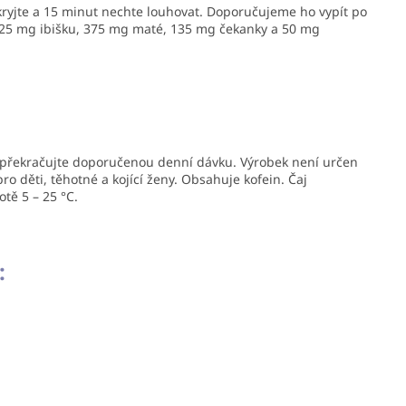
přikryjte a 15 minut nechte louhovat. Doporučujeme ho vypít po
525 mg ibišku, 375 mg maté, 135 mg čekanky a 50 mg
epřekračujte doporučenou denní dávku. Výrobek není určen
ro děti, těhotné a kojící ženy. Obsahuje kofein. Čaj
tě 5 – 25 °C.
: