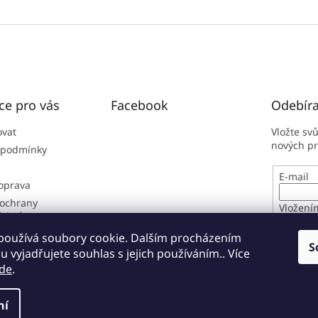
ce pro vás
Facebook
Odebíra
ovat
Vložte sv
nových p
 podmínky
E-mail
doprava
ochrany
Vložení
údajů
osobníc
í řád
používá soubory cookie. Dalším procházením
S
 vyjadřujete souhlas s jejich používáním.. Více
PŘIHL
de
.
ní
zena.