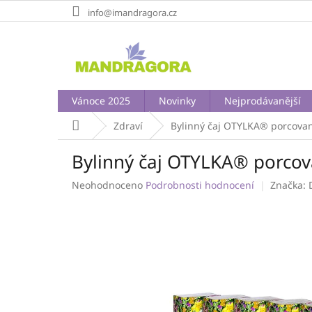
Přejít
info@imandragora.cz
na
obsah
Vánoce 2025
Novinky
Nejprodávanější
Domů
Zdraví
Bylinný čaj OTYLKA® porcovan
Bylinný čaj OTYLKA® porcov
Průměrné
Neohodnoceno
Podrobnosti hodnocení
Značka:
hodnocení
produktu
je
0,0
z
5
hvězdiček.