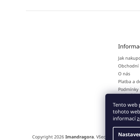
Z
á
p
a
t
Informa
í
Jak nakup
Obchodní
O nás
Platba a 
Podmínky 
osobních 
Reklamačn
Tento web 
tohoto webu
informací
z
Nastave
Copyright 2026
Imandragora
. Všechna práva vyhra