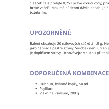
1 sáček čaje přelijte 0,25 l právě vroucí vody, 
brzké večeři. Maximální denní dávka obsahuje 
tužebníku.
UPOZORNĚNÍ:
Balení obsahuje 20 nálevových sáčků á 1,5 g. N
jako náhrada pestré stravy. Výrobek není určen p
je doplňkem stravy. Uchovávejte v suchu při teplo
DOPORUČENÁ KOMBINACE
Hubnutí, bylinné kapky, 50 ml
Psyllium
Vláknina Psyllium, 200 g