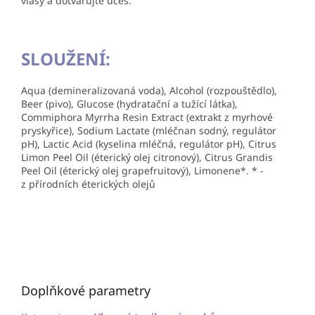
vlasy a dotvarujte účes.
SLOUŽENÍ:
Aqua (demineralizovaná voda), Alcohol (rozpouštědlo),
Beer (pivo), Glucose (hydratační a tužící látka),
Commiphora Myrrha Resin Extract (extrakt z myrhové
pryskyřice), Sodium Lactate (mléčnan sodný, regulátor
pH), Lactic Acid (kyselina mléčná, regulátor pH), Citrus
Limon Peel Oil (éterický olej citronový), Citrus Grandis
Peel Oil (éterický olej grapefruitový), Limonene*. * -
z přírodních éterických olejů
Doplňkové parametry