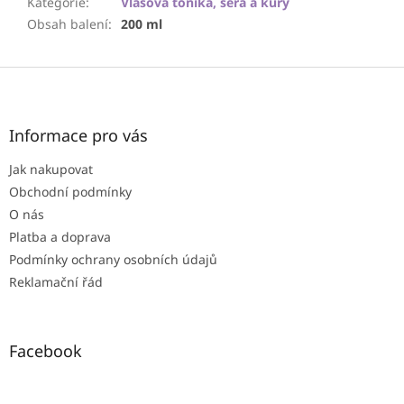
Kategorie
:
Vlasová tonika, séra a kůry
Obsah balení
:
200 ml
Z
á
p
a
Informace pro vás
t
Jak nakupovat
í
Obchodní podmínky
O nás
Platba a doprava
Podmínky ochrany osobních údajů
Reklamační řád
Facebook