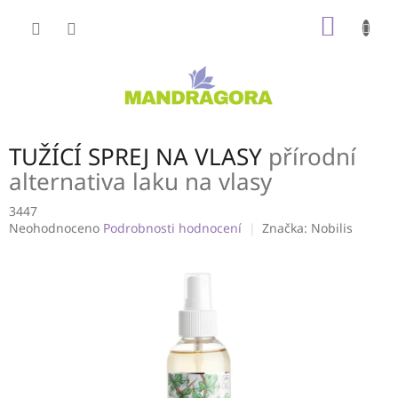
Přejít
NÁKUP
na
obsah
KOŠÍK
TUŽÍCÍ SPREJ NA VLASY
přírodní
alternativa laku na vlasy
3447
Průměrné
Neohodnoceno
Podrobnosti hodnocení
Značka:
Nobilis
hodnocení
produktu
je
0,0
z
5
hvězdiček.