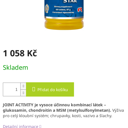
1 058 Kč
Měrná
Skladem
cena:
Přidat do košíku
JOINT ACTIVITY je vysoce účinnou kombinací látek –
glukosamin, chondroitin a MSM (metylsulfonylmetan).
Výživa
pro celý kloubní systém; chrupavky, kosti, vazivo a šlachy.
Detailní informace