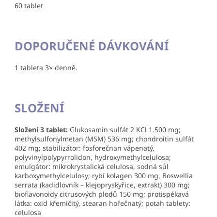
60 tablet
DOPORUČENÉ DÁVKOVÁNÍ
1 tableta 3× denně.
SLOŽENÍ
Složení 3 tablet:
Glukosamin sulfát 2 KCl 1.500 mg;
methylsulfonylmetan (MSM) 536 mg; chondroitin sulfát
402 mg; stabilizátor: fosforečnan vápenatý,
polyvinylpolypyrrolidon, hydroxymethylcelulosa;
emulgátor: mikrokrystalická celulosa, sodná sůl
karboxymethylcelulosy;
rybí kolagen
300 mg, Boswellia
serrata (kadidlovník – klejopryskyřice, extrakt) 300 mg;
bioflavonoidy citrusových plodů 150 mg; protispékavá
látka: oxid křemičitý, stearan hořečnatý; potah tablety:
celulosa