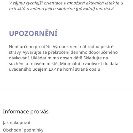
V zájmu rychlejší orientace v množství aktivních látek je u
extraktů uvedeno jejich skutečné (původní) množství.
UPOZORNĚNÍ
Není určeno pro děti. Výrobek není náhradou pestré
stravy. Vyvarujte se překročení denního doporučeného
dávkování. Ukládat mimo dosah dětí! Skladujte na
suchém a tmavém místě. Minimální trvanlivost do data
uvedeného údajem EXP na horní straně obalu.
Z
á
p
a
Informace pro vás
t
Jak nakupovat
í
Obchodní podmínky