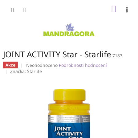
Přejít
NÁKUP
na
obsah
KOŠÍK
JOINT ACTIVITY Star - Starlife
7187
Průměrné
Neohodnoceno
Podrobnosti hodnocení
Akce
hodnocení
Značka:
Starlife
produktu
je
0,0
z
5
hvězdiček.