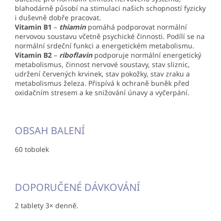
blahodárně působí na stimulaci našich schopností fyzicky
i duševně dobře pracovat.
Vitamin B1
–
thiamin
pomáhá podporovat normální
nervovou soustavu včetně psychické činnosti. Podílí se na
normální srdeční funkci a energetickém metabolismu.
Vitamin B2
–
riboflavin
podporuje normální energetický
metabolismus, činnost nervové soustavy, stav sliznic,
udržení červených krvinek, stav pokožky, stav zraku a
metabolismus železa. Přispívá k ochraně buněk před
oxidačním stresem a ke snižování únavy a vyčerpání.
OBSAH BALENÍ
60 tobolek
DOPORUČENÉ DÁVKOVÁNÍ
2 tablety 3× denně.