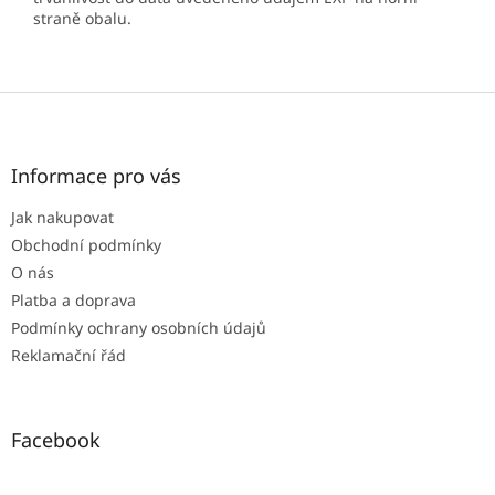
straně obalu.
Z
á
p
a
Informace pro vás
t
Jak nakupovat
í
Obchodní podmínky
O nás
Platba a doprava
Podmínky ochrany osobních údajů
Reklamační řád
Facebook