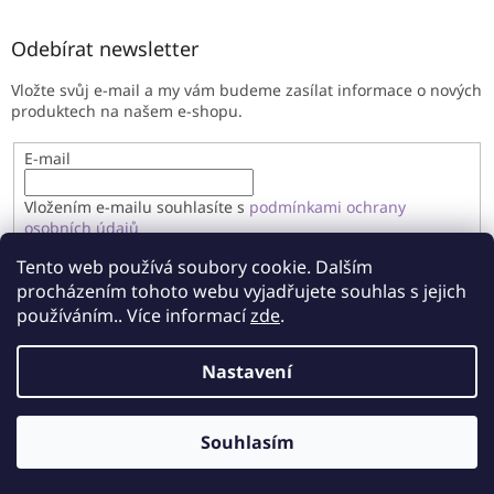
Odebírat newsletter
Vložte svůj e-mail a my vám budeme zasílat informace o nových
produktech na našem e-shopu.
E-mail
Vložením e-mailu souhlasíte s
podmínkami ochrany
osobních údajů
Tento web používá soubory cookie. Dalším
PŘIHLÁSIT SE
procházením tohoto webu vyjadřujete souhlas s jejich
používáním.. Více informací
zde
.
Nastavení
Vytvořil Shoptet
Souhlasím
Copyright 2026
Imandragora
. Všechna práva vyhrazena.