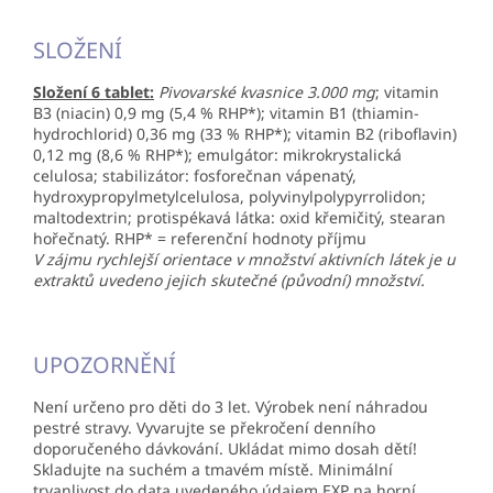
SLOŽENÍ
Složení 6 tablet:
Pivovarské kvasnice 3.000 mg
; vitamin
B3 (niacin) 0,9 mg (5,4 % RHP*); vitamin B1 (thiamin-
hydrochlorid) 0,36 mg (33 % RHP*); vitamin B2 (riboflavin)
0,12 mg (8,6 % RHP*); emulgátor: mikrokrystalická
celulosa; stabilizátor: fosforečnan vápenatý,
hydroxypropylmetylcelulosa, polyvinylpolypyrrolidon;
maltodextrin; protispékavá látka: oxid křemičitý, stearan
hořečnatý. RHP* = referenční hodnoty příjmu
V zájmu rychlejší orientace v množství aktivních látek je u
extraktů uvedeno jejich skutečné (původní) množství.
UPOZORNĚNÍ
Není určeno pro děti do 3 let. Výrobek není náhradou
pestré stravy. Vyvarujte se překročení denního
doporučeného dávkování. Ukládat mimo dosah dětí!
Skladujte na suchém a tmavém místě. Minimální
trvanlivost do data uvedeného údajem EXP na horní