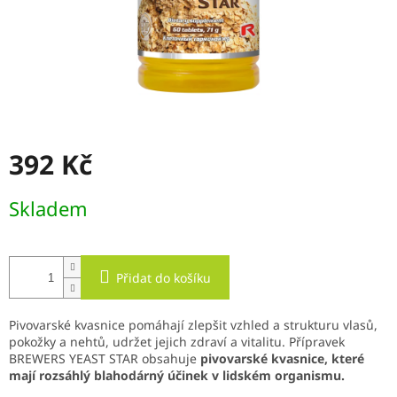
392 Kč
Měrná
Skladem
cena:
Přidat do košíku
Pivovarské kvasnice pomáhají zlepšit vzhled a strukturu vlasů,
pokožky a nehtů, udržet jejich zdraví a vitalitu. Přípravek
BREWERS YEAST STAR obsahuje
pivovarské kvasnice, které
mají rozsáhlý blahodárný účinek v lidském organismu.