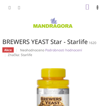
Přejít
NÁKUP
na
obsah
KOŠÍK
BREWERS YEAST Star - Starlife
1620
Průměrné
Neohodnoceno
Podrobnosti hodnocení
Akce
hodnocení
Značka:
Starlife
produktu
je
0,0
z
5
hvězdiček.