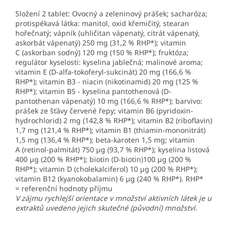
Složení 2 tablet: Ovocný a zeleninový prášek; sacharóza;
protispékavá látka: manitol, oxid křemičitý, stearan
hořečnatý; vápník (uhličitan vápenatý, citrát vápenatý,
askorbát vápenatý) 250 mg (31,2 % RHP*); vitamin
C (askorban sodný) 120 mg (150 % RHP*); fruktóza;
regulátor kyselosti: kyselina jablečná; malinové aroma;
vitamin E (D-alfa-tokoferyl-sukcinát) 20 mg (166,6 %
RHP*); vitamin B3 - niacin (nikotinamid) 20 mg (125 %
RHP*); vitamin B5 - kyselina pantothenová (D-
pantothenan vápenatý) 10 mg (166,6 % RHP*); barvivo:
prášek ze šťávy červené řepy; vitamin B6 (pyridoxin-
hydrochlorid) 2 mg (142,8 % RHP*); vitamin B2 (riboflavin)
1,7 mg (121,4 % RHP*); vitamin B1 (thiamin-mononitrát)
1,5 mg (136,4 % RHP*); beta-karoten 1,5 mg; vitamin
A (retinol-palmitát) 750 µg (93,7 % RHP*); kyselina listová
400 µg (200 % RHP*); biotin (D-biotin)100 µg (200 %
RHP*); vitamin D (cholekalciferol) 10 µg (200 % RHP*);
vitamin B12 (kyanokobalamin) 6 µg (240 % RHP*). RHP*
= referenční hodnoty příjmu
V zájmu rychlejší orientace v množství aktivních látek je u
extraktů uvedeno jejich skutečné (původní) množství.