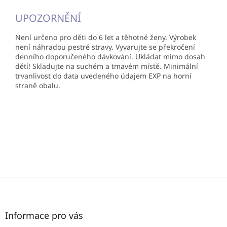
UPOZORNĚNÍ
Není určeno pro děti do 6 let a těhotné ženy. Výrobek
není náhradou pestré stravy. Vyvarujte se překročení
denního doporučeného dávkování. Ukládat mimo dosah
dětí! Skladujte na suchém a tmavém místě. Minimální
trvanlivost do data uvedeného údajem EXP na horní
straně obalu.
Z
á
p
a
Informace pro vás
t