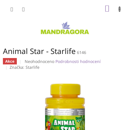
Přejít
NÁKUP
na
obsah
KOŠÍK
Animal Star - Starlife
6146
Průměrné
Neohodnoceno
Podrobnosti hodnocení
Akce
hodnocení
Značka:
Starlife
produktu
je
0,0
z
5
hvězdiček.