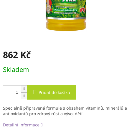
862 Kč
Měrná
Skladem
cena:
Přidat do košíku
Speciálně připravená formule s obsahem vitaminů, minerálů a
antioxidantů pro zdravý růst a vývoj dětí.
Detailní informace