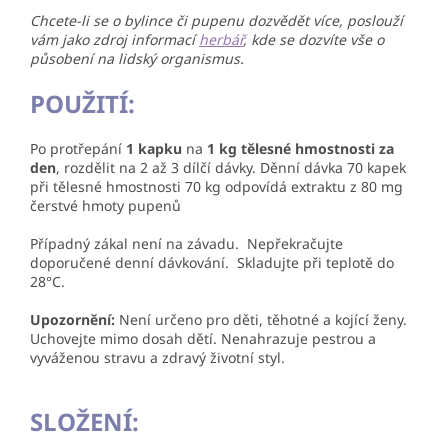
Chcete-li se o bylince či pupenu dozvědět více, poslouží
vám jako zdroj informací
herbář
, kde se dozvíte vše o
působení na lidský organismus.
POUŽITÍ:
Po protřepání
1 kapku
na
1 kg tělesné hmostnosti za
den
, rozdělit na 2 až 3 dílčí dávky. Děnní dávka 70 kapek
při tělesné hmostnosti 70 kg odpovídá extraktu z 80 mg
čerstvé hmoty pupenů
Případný zákal není na závadu. Nepřekračujte
doporučené denní dávkování. Skladujte při teplotě do
28°C.
Upozornění:
Není určeno pro děti, těhotné a kojící ženy.
Uchovejte mimo dosah dětí. Nenahrazuje pestrou a
vyváženou stravu a zdravý životní styl.
SLOŽENÍ: