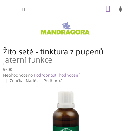
Přejít
NÁKUP
na
obsah
KOŠÍK
Žito seté - tinktura z pupenů
jaterní funkce
5600
Průměrné
Neohodnoceno
Podrobnosti hodnocení
hodnocení
Značka:
Naděje - Podhorná
produktu
je
0,0
z
5
hvězdiček.