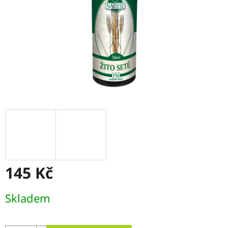
145 Kč
Měrná
Skladem
cena: