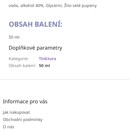
voda,
alkohol 40%, Glycerin, Žito seté pupeny
OBSAH BALENÍ:
50 ml
Doplňkové parametry
Kategorie
:
Tinktura
Obsah balení
:
50 ml
Z
á
p
a
Informace pro vás
t
Jak nakupovat
í
Obchodní podmínky
O nás