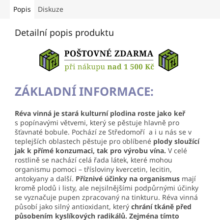
Popis
Diskuze
Detailní popis produktu
ZÁKLADNÍ INFORMACE:
Réva vinná je stará kulturní plodina roste jako keř
s popínavými větvemi, který se pěstuje hlavně pro
šťavnaté bobule. Pochází ze Středomoří a i u nás se v
teplejších oblastech pěstuje pro oblíbené
plody sloužící
jak k přímé konzumaci, tak pro výrobu vína.
V celé
rostlině se nachází celá řada látek, které mohou
organismu pomoci – třísloviny kvercetin, lecitin,
antokyany a další.
Příznivé účinky na organismus
mají
kromě plodů i listy, ale nejsilnějšími podpůrnými účinky
se vyznačuje pupen zpracovaný na tinkturu.
Réva vinná
působí jako silný antioxidant, který
chrání tkáně před
působením kyslíkových radikálů. Zejména tímto