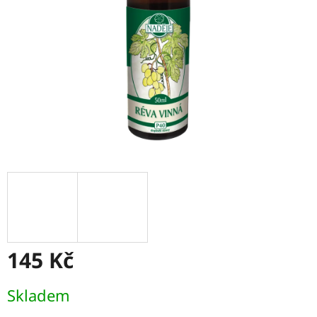
145 Kč
Měrná
Skladem
cena: