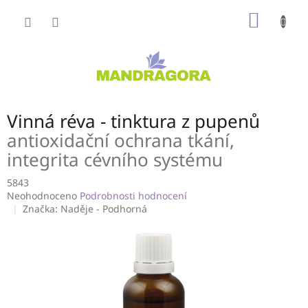
Přejít
NÁKUP
na
obsah
KOŠÍK
Vinná réva - tinktura z pupenů
antioxidační ochrana tkání,
integrita cévního systému
5843
Průměrné
Neohodnoceno
Podrobnosti hodnocení
hodnocení
Značka:
Naděje - Podhorná
produktu
je
0,0
z
5
hvězdiček.