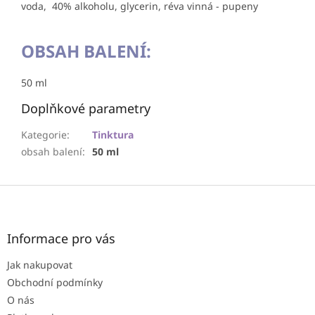
voda, 40% alkoholu, glycerin, réva vinná - pupeny
OBSAH BALENÍ:
50 ml
Doplňkové parametry
Kategorie
:
Tinktura
obsah balení
:
50 ml
Z
á
p
a
Informace pro vás
t
Jak nakupovat
í
Obchodní podmínky
O nás