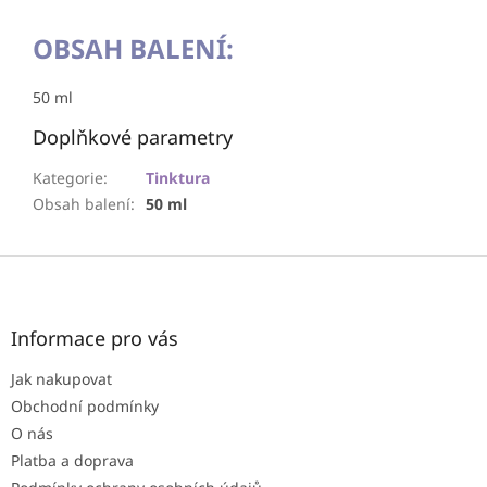
OBSAH BALENÍ:
50 ml
Doplňkové parametry
Kategorie
:
Tinktura
Obsah balení
:
50 ml
Z
á
p
a
Informace pro vás
t
Jak nakupovat
í
Obchodní podmínky
O nás
Platba a doprava