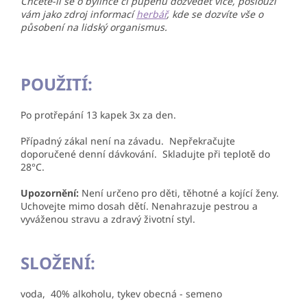
Chcete-li se o bylince či pupenu dozvědět více, poslouží
vám jako zdroj informací
herbář
, kde se dozvíte vše o
působení na lidský organismus.
POUŽITÍ:
Po protřepání 13 kapek 3x za den.
Případný zákal není na závadu. Nepřekračujte
doporučené denní dávkování. Skladujte při teplotě do
28°C.
Upozornění:
Není určeno pro děti, těhotné a kojící ženy.
Uchovejte mimo dosah dětí. Nenahrazuje pestrou a
vyváženou stravu a zdravý životní styl.
SLOŽENÍ:
voda, 40% alkoholu, tykev obecná - semeno