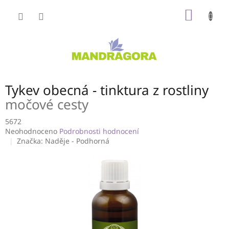
Přejít
NÁKUP
na
obsah
KOŠÍK
Tykev obecná - tinktura z rostliny
močové cesty
5672
Průměrné
Neohodnoceno
Podrobnosti hodnocení
hodnocení
Značka:
Naděje - Podhorná
produktu
je
0,0
z
5
hvězdiček.