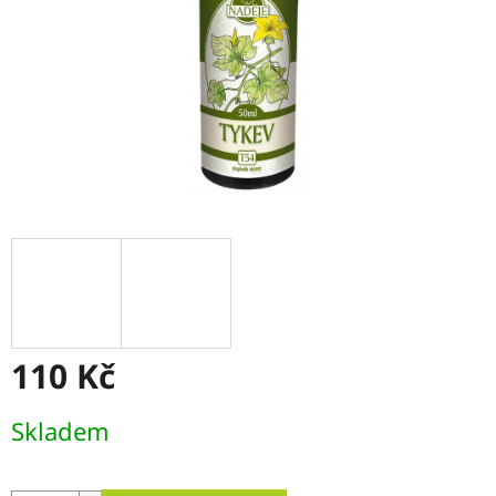
110 Kč
Měrná
Skladem
cena: