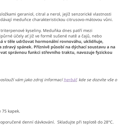
ožkami geraniol, citral a nerol, jejíž senzorické vlastnosti
 dávají meduňce charakteristickou citrusovo-mátovou vůni.
dy a triterpenové kyseliny. Meduňka dnes patří mezi
dpůrné účely ať již ve formě sušené natě a čajů, nebo
v těle udržovat hormonální rovnováhu, uklidňuje,
 zdravý spánek. Příznivě působí na dýchací soustavu a na
at správnou funkci střevního traktu, navozuje fyzickou
poslouží vám jako zdroj informací
herbář
, kde se dozvíte vše o
e 75 kapek.
oporučené denní dávkování. Skladujte při teplotě do 28°C.