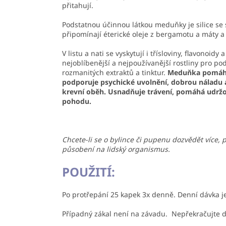
přitahují.
Podstatnou účinnou látkou meduňky je silice se sl
připomínají éterické oleje z bergamotu a máty a
V listu a nati se vyskytují i třísloviny, flavonoi
nejoblíbenější a nejpoužívanější rostliny pro po
rozmanitých extraktů a tinktur.
Meduňka pomáhá 
podporuje psychické uvolnění, dobrou náladu a
krevní oběh. Usnadňuje trávení, pomáhá udržov
pohodu.
Chcete-li se o bylince či pupenu dozvědět více, 
působení na lidský organismus.
POUŽITÍ:
Po protřepání 25 kapek 3x denně. Denní dávka j
Případný zákal není na závadu. Nepřekračujte d