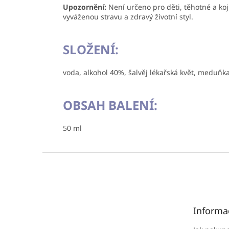
Upozornění:
Není určeno pro děti, těhotné a ko
vyváženou stravu a zdravý životní styl.
SLOŽENÍ:
voda,
alkohol 40%, šalvěj lékařská květ, meduňka 
OBSAH BALENÍ:
50 ml
Z
á
p
a
t
Informa
í