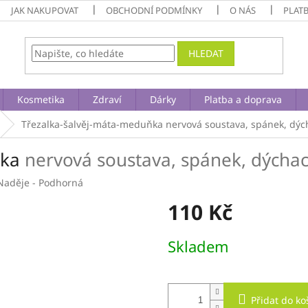
JAK NAKUPOVAT
OBCHODNÍ PODMÍNKY
O NÁS
PLAT
HLEDAT
Kosmetika
Zdraví
Dárky
Platba a doprava
Třezalka-šalvěj-máta-meduňka
nervová soustava, spánek, dých
ňka
nervová soustava, spánek, dýchací
Naděje - Podhorná
110 Kč
Měrná
Skladem
cena:
Přidat do ko