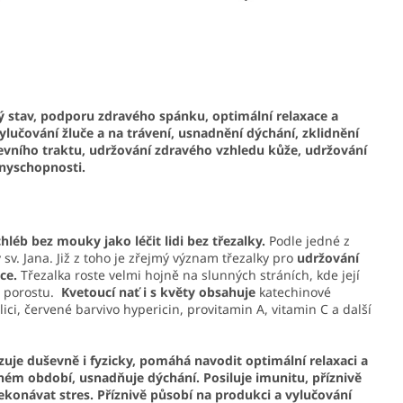
cký stav, podporu zdravého spánku, optimální relaxace a
ylučování žluče a na trávení, usnadnění dýchání, zklidnění
řevního traktu, udržování zdravého vzhledu kůže, udržování
nyschopnosti.
hléb bez mouky jako léčit lidi bez třezalky.
Podle jedné z
sv. Jana. Již z toho je zřejmý význam třezalky pro
udržování
ce.
Třezalka roste velmi hojně na slunných stráních, kde její
u porostu.
Kvetoucí nať i s květy obsahuje
katechinové
silici, červené barvivo hypericin, provitamin A, vitamin C a další
uje duševně i fyzicky, pomáhá navodit optimální relaxaci a
ném období, usnadňuje dýchání. Posiluje imunitu, příznivě
konávat stres. Příznivě působí na produkci a vylučování