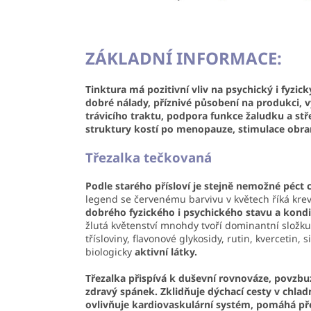
ZÁKLADNÍ INFORMACE:
Tinktura má pozitivní vliv na psychický i fyzi
dobré nálady, příznivé působení na produkci, v
trávicího traktu, podpora funkce žaludku a st
struktury kostí po menopauze, stimulace obra
Třezalka tečkovaná
Podle starého přísloví je stejně nemožné péct c
legend se červenému barvivu v květech říká krev 
dobrého fyzického i psychického stavu a kondi
žlutá květenství mnohdy tvoří dominantní složk
třísloviny, flavonové glykosidy, rutin, kvercetin, 
biologicky
aktivní látky.
Třezalka přispívá
k duševní rovnováze, povzbuz
zdravý spánek. Zklidňuje dýchací cesty v chlad
ovlivňuje kardiovaskulární systém, pomáhá pře