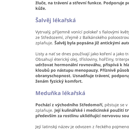
žluče, na trávení a střevní funkce. Podporuje 
kůže.
Šalvěj lékařská
Vytrvalý, příjemně vonící polokeř s fialovými kvě
ze Středozemí, zřejmě z Balkánského poloostrova
zplaňuje.
Šalvěj byla popsána již antickými autory
Listy a nať se dnes používají jako koření a jako t
Obsahují éterický olej, třísloviny, hořčiny, triter
udržovat hormonální rovnováhu, přispívá k hla
kloubů po nástupu menopauzy. Příznivě působí
obranyschopnost. Usnadňuje trávení, podporuje
ženám fyzický komfort.
Meduňka lékařská
Pochází z východního Středomoří,
pěstuje se v
zplaňuje.
Její kulinářské i medicinské použití trv
především za rostlinu uklidňující nervovou sou
Její latinský název je odvozen z řeckého pojmeno