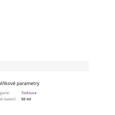
lňkové parametry
gorie
:
Tinktura
h balení
:
50 ml