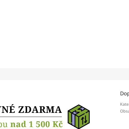
Dop
Kate
Obsa