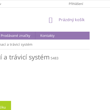
BA A DOPRAVA
PODMÍNKY OCHRANY OSOBNÍCH ÚDAJŮ
Přihlášení
REKLA
NÁKUPNÍ
Prázdný košík
KOŠÍK
Prodávané značky
Kontakty
ací a trávicí systém
 a trávicí systém
5483
šíku