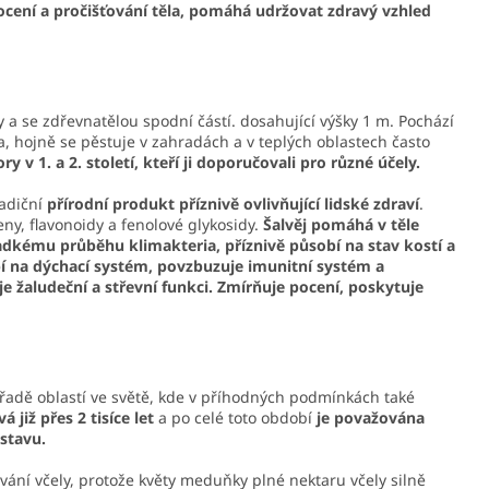
pocení a pročišťování těla, pomáhá udržovat zdravý vzhled
ty a se zdřevnatělou spodní částí. dosahující výšky 1 m. Pochází
, hojně se pěstuje v zahradách a v teplých oblastech často
 v 1. a 2. století, kteří ji
doporučovali pro různé účely.
radiční
přírodní produkt příznivě ovlivňující lidské zdraví
.
peny, flavonoidy a fenolové glykosidy.
Šalvěj pomáhá v těle
dkému průběhu klimakteria, příznivě působí na stav kostí a
 na dýchací systém, povzbuzuje imunitní systém a
 žaludeční a střevní funkci. Zmírňuje pocení, poskytuje
 řadě oblastí ve světě, kde v příhodných podmínkách také
á již přes 2 tisíce let
a po celé toto období
je považována
stavu.
vání včely, protože květy meduňky plné nektaru včely silně