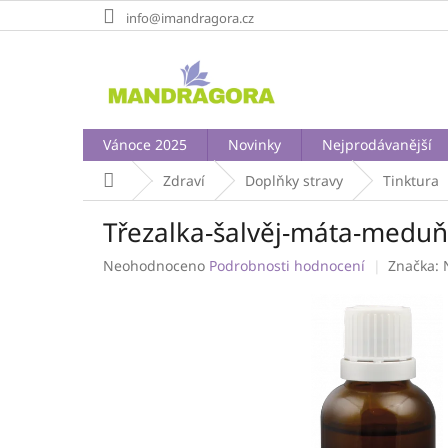
Přejít
info@imandragora.cz
na
obsah
Vánoce 2025
Novinky
Nejprodávanější
Domů
Zdraví
Doplňky stravy
Tinktura
Třezalka-šalvěj-máta-medu
Průměrné
Neohodnoceno
Podrobnosti hodnocení
Značka:
hodnocení
produktu
je
0,0
z
5
hvězdiček.