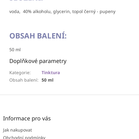
voda, 40% alkoholu, glycerin, topol černý - pupeny
OBSAH BALENÍ:
50 ml
Doplňkové parametry
Kategorie
:
Tinktura
Obsah balení
:
50 ml
Z
á
p
a
Informace pro vás
t
Jak nakupovat
í
Obchodní podmínky