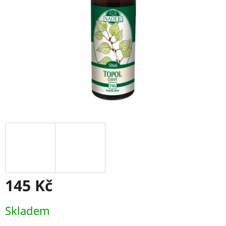
145 Kč
Měrná
Skladem
cena: