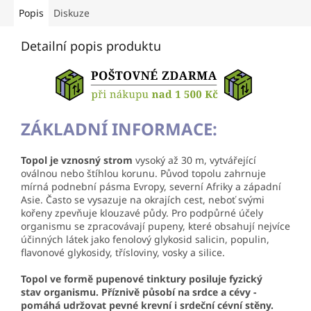
Popis
Diskuze
Detailní popis produktu
ZÁKLADNÍ INFORMACE:
Topol je vznosný strom
vysoký až 30 m, vytvářející
oválnou nebo štíhlou korunu. Původ topolu zahrnuje
mírná podnební pásma Evropy, severní Afriky a západní
Asie. Často se vysazuje na okrajích cest, neboť svými
kořeny zpevňuje klouzavé půdy. Pro podpůrné účely
organismu se zpracovávají pupeny, které obsahují nejvíce
účinných látek jako fenolový glykosid salicin, populin,
flavonové glykosidy, třísloviny, vosky a silice.
Topol ve formě pupenové tinktury posiluje fyzický
stav organismu. Příznivě působí na srdce a cévy -
pomáhá udržovat pevné krevní i srdeční cévní stěny.