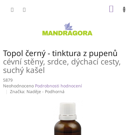
Přejít
NÁKUP
na
obsah
KOŠÍK
Topol černý - tinktura z pupenů
cévní stěny, srdce, dýchací cesty,
suchý kašel
5879
Průměrné
Neohodnoceno
Podrobnosti hodnocení
hodnocení
Značka:
Naděje - Podhorná
produktu
je
0,0
z
5
hvězdiček.