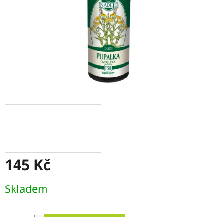
145 Kč
Měrná
Skladem
cena: