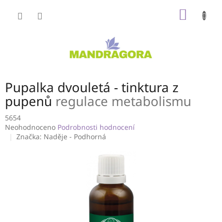
Přejít
NÁKUP
na
obsah
KOŠÍK
Pupalka dvouletá - tinktura z
pupenů
regulace metabolismu
5654
Průměrné
Neohodnoceno
Podrobnosti hodnocení
hodnocení
Značka:
Naděje - Podhorná
produktu
je
0,0
z
5
hvězdiček.