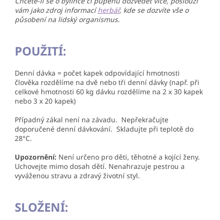
Chcete-li se o bylince či pupenu dozvědět více, poslouží
vám jako zdroj informací
herbář
, kde se dozvíte vše o
působení na lidský organismus.
POUŽITÍ:
Denní dávka = počet kapek odpovídající hmotnosti
člověka rozdělíme na dvě nebo tři denní dávky (např. při
celkové hmotnosti 60 kg dávku rozdělíme na 2 x 30 kapek
nebo 3 x 20 kapek)
Případný zákal není na závadu. Nepřekračujte
doporučené denní dávkování. Skladujte při teplotě do
28°C.
Upozornění:
Není určeno pro děti, těhotné a kojící ženy.
Uchovejte mimo dosah dětí. Nenahrazuje pestrou a
vyváženou stravu a zdravý životní styl.
SLOŽENÍ: