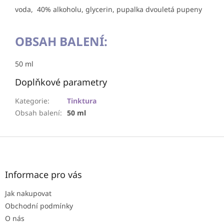
voda, 40% alkoholu, glycerin, pupalka dvouletá pupeny
OBSAH BALENÍ:
50 ml
Doplňkové parametry
Kategorie
:
Tinktura
Obsah balení
:
50 ml
Z
á
p
a
Informace pro vás
t
Jak nakupovat
í
Obchodní podmínky
O nás