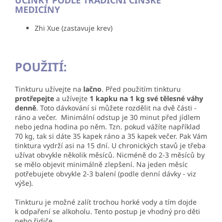
MEDICÍNY
Zhi Xue (zastavuje krev)
POUŽITÍ:
Tinkturu užívejte na
lačno
. Před použitím tinkturu
protřepejte
a užívejte
1 kapku na 1 kg své tělesné váhy
denně
. Toto dávkování si můžete rozdělit na dvě části -
ráno a večer. Minimální odstup je 30 minut před jídlem
nebo jedna hodina po něm. Tzn. pokud vážíte například
70 kg, tak si dáte 35 kapek ráno a 35 kapek večer. Pak Vám
tinktura vydrží asi na 15 dní. U
chronických stavů je třeba
užívat obvykle několik měsíců. Nicméně do 2-3 měsíců by
se mělo objevit minimálně zlepšení. Na jeden měsíc
potřebujete obvykle 2-3 balení (podle denní dávky - viz
výše).
Tinkturu je možné zalít trochou horké vody a tím dojde
k odpaření se alkoholu. Tento postup je vhodný pro děti
nebo řidiče.