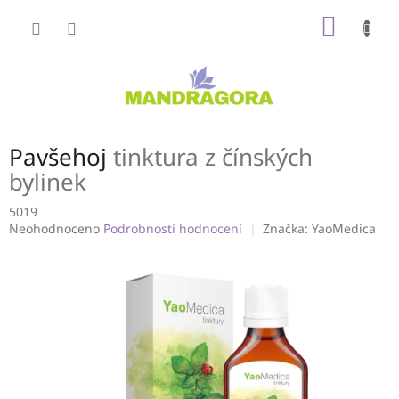
Přejít
NÁKUP
na
obsah
KOŠÍK
Pavšehoj
tinktura z čínských
bylinek
5019
Průměrné
Neohodnoceno
Podrobnosti hodnocení
Značka:
YaoMedica
hodnocení
produktu
je
0,0
z
5
hvězdiček.