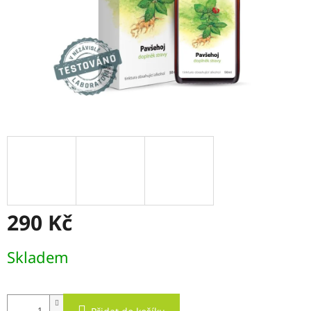
290 Kč
Měrná
Skladem
cena: