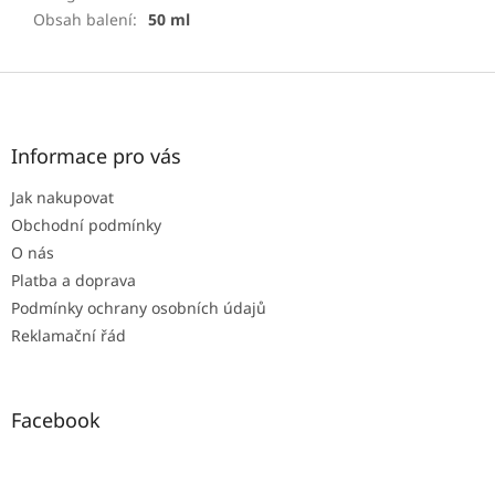
Obsah balení
:
50 ml
Z
á
p
a
Informace pro vás
t
Jak nakupovat
í
Obchodní podmínky
O nás
Platba a doprava
Podmínky ochrany osobních údajů
Reklamační řád
Facebook