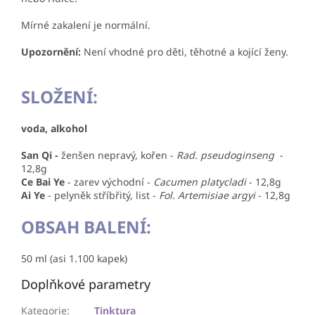
Mírné zakalení je normální.
Upozornění:
Není vhodné pro děti, těhotné a kojící ženy.
SLOŽENÍ:
voda, alkohol
San Qi -
ženšen nepravý, kořen -
Rad. pseudoginseng
-
12,8g
Ce Bai Ye
- zarev východní
-
Cacumen platycladi
- 12,8g
Ai Ye
- pelyněk stříbřitý, list
-
Fol. Artemisiae argyi
- 12,8g
OBSAH BALENÍ:
50 ml (asi 1.100 kapek)
Doplňkové parametry
Kategorie
:
Tinktura