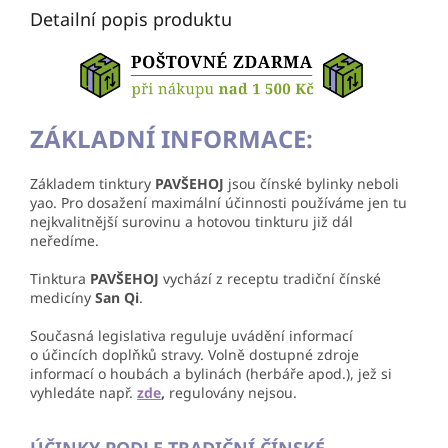
Detailní popis produktu
ZÁKLADNÍ INFORMACE:
Základem tinktury
PAVŠEHOJ
jsou čínské bylinky neboli
yao. Pro dosažení maximální účinnosti používáme jen tu
nejkvalitnější surovinu a hotovou tinkturu již dál
neředíme.
Tinktura
PAVŠEHOJ
vychází z receptu tradiční čínské
medicíny
San Qi
.
Současná legislativa reguluje uvádění informací
o účincích doplňků stravy. Volně dostupné zdroje
informací o houbách a bylinách (herbáře apod.), jež si
vyhledáte např.
zde
,
regulovány nejsou.
ÚČINKY PODLE TRADIČNÍ ČÍNSKÉ