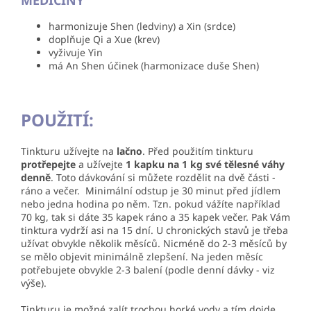
harmonizuje Shen (ledviny) a Xin (srdce)
doplňuje Qi a Xue (krev)
vyživuje Yin
má An Shen účinek (harmonizace duše Shen)
POUŽITÍ:
Tinkturu užívejte na
lačno
. Před použitím tinkturu
protřepejte
a užívejte
1 kapku na 1 kg své tělesné váhy
denně
. Toto dávkování si můžete rozdělit na dvě části -
ráno a večer. Minimální odstup je 30 minut před jídlem
nebo jedna hodina po něm. Tzn. pokud vážíte například
70 kg, tak si dáte 35 kapek ráno a 35 kapek večer. Pak Vám
tinktura vydrží asi na 15 dní. U
chronických stavů je třeba
užívat obvykle několik měsíců. Nicméně do 2-3 měsíců by
se mělo objevit minimálně zlepšení. Na jeden měsíc
potřebujete obvykle 2-3 balení (podle denní dávky - viz
výše).
Tinkturu je možné zalít trochou horké vody a tím dojde