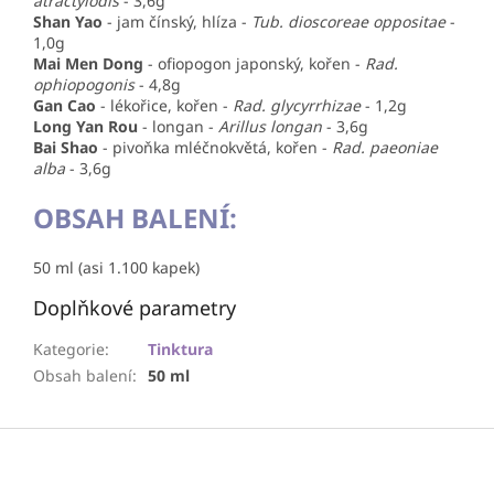
atractylodis
- 3,6g
Shan Yao
-
jam čínský, hlíza
-
Tub. dioscoreae oppositae
-
1,0g
Mai Men Dong
-
ofiopogon japonský, kořen
-
Rad.
ophiopogonis
- 4,8g
Gan Cao
-
lékořice, kořen
-
Rad. glycyrrhizae
- 1,2g
Long Yan Rou
-
longan
-
Arillus longan
- 3,6g
Bai Shao
-
pivoňka mléčnokvětá, kořen
-
Rad. paeoniae
alba
- 3,6g
OBSAH BALENÍ:
50 ml (asi 1.100 kapek)
Doplňkové parametry
Kategorie
:
Tinktura
Obsah balení
:
50 ml
Z
á
p