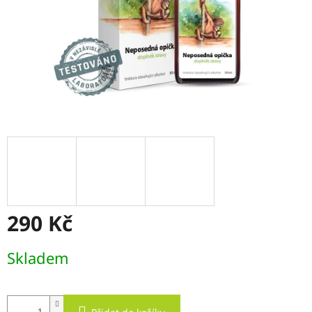
290 Kč
Měrná
Skladem
cena: