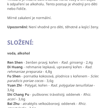
k odpaření se alkoholu. Tento postup je vhodný pro děti
nebo řidiče.
Mírné zakalení je normální.
Upozornění:
Není vhodné pro děti, těhotné a kojící ženy.
SLOŽENÍ:
voda, alkohol
Ren Shen
-
ženšen pravý, kořen
-
Rad. ginseng
- 2,4g
Di Huang
-
rehmanie lepkavá, upravený kořen
-
Rad.
rehmaniae preparata
- 4,8g
Fu Shen
-
pornatka kokosová, plodnice s kořenem
-
Scler.
paradicis poriae cocos
- 3,6g
Yuan Zhi
-
Polygal, kořen
-
Rad. polygalae tenuifoliae
-
3,6g
Shi Chang Pu
-
puškvorec trávolistý, oddenek
-
Rhiz.
acori
- 3,6g
Bai Zhu
-
atraktylis velkoúborový, oddenek
-
Rhiz.