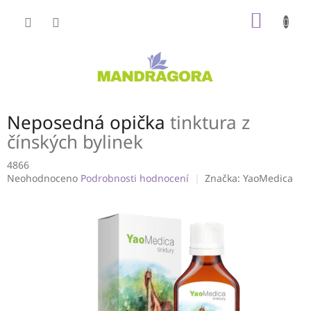
Přejít
NÁKUP
na
obsah
KOŠÍK
Neposedná opička
tinktura z
čínských bylinek
4866
Průměrné
Neohodnoceno
Podrobnosti hodnocení
Značka:
YaoMedica
hodnocení
produktu
je
0,0
z
5
hvězdiček.