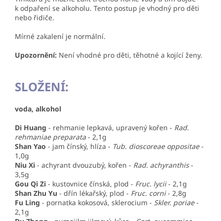
k odpaření se alkoholu. Tento postup je vhodný pro děti
nebo řidiče.
Mírné zakalení je normální.
Upozornění:
Není vhodné pro děti, těhotné a kojící ženy.
SLOŽENÍ:
voda, alkohol
Di Huang
-
rehmanie lepkavá, upravený kořen
-
Rad.
rehmaniae preparata
- 2,1g
Shan Yao
-
jam čínský, hlíza
-
Tub. dioscoreae oppositae
-
1,0g
Niu Xi
-
achyrant dvouzubý, kořen
-
Rad. achyranthis
-
3,5g
Gou Qi Zi
-
kustovnice čínská, plod
-
Fruc. lycii
- 2,1g
Shan Zhu Yu
-
dřín lékařský, plod
-
Fruc. corni
- 2,8g
Fu Ling
-
pornatka kokosová, sklerocium
-
Skler. poriae
-
2,1g