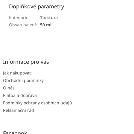
Doplňkové parametry
Kategorie
:
Tinktura
Obsah balení
:
50 ml
Z
á
p
a
Informace pro vás
t
Jak nakupovat
í
Obchodní podmínky
O nás
Platba a doprava
Podmínky ochrany osobních údajů
Reklamační řád
Facebook