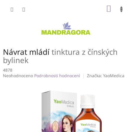
Přejít
NÁKUP
na
obsah
KOŠÍK
Návrat mládí
tinktura z čínských
bylinek
4878
Průměrné
Neohodnoceno
Podrobnosti hodnocení
Značka:
YaoMedica
hodnocení
produktu
je
0,0
z
5
hvězdiček.