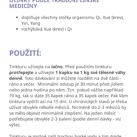
MEDICÍNY
doplňuje všechny složky organismu Qi, Xue (krev),
Yin, Yang
rozhýbává Xue (krev) i Qi
POUŽITÍ:
Tinkturu užívejte na
lačno
. Před použitím tinkturu
protřepejte
a užívejte
1 kapku na 1 kg své tělesné váhy
denně
. Toto dávkování si můžete rozdělit na dvě části -
ráno a večer. Minimální odstup je 30 minut před jídlem
nebo jedna hodina po něm. Tzn. pokud vážíte například
70 kg, tak si dáte 35 kapek ráno a 35 kapek večer. Pak Vám
tinktura vydrží asi na 15 dní. U
chronických stavů je třeba
užívat obvykle několik měsíců. Nicméně do 2-3 měsíců by
se mělo objevit minimálně zlepšení. Na jeden měsíc
potřebujete obvykle 2-3 balení (podle denní dávky - viz
výše).
Tinkturu je možné zalít trochou horké vody a tím dojde