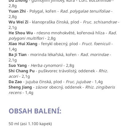
Du Zhong
-
gumojilm jilmový, kůra
-
Cort. eucommiae
-
2,8g
Yuan Zhi
-
Polygal, kořen
-
Rad. polygalae tenuifoliae
-
2,8g
Wu Wei Zi
-
klanopraška čínská, plod
-
Fruc. schisandrae
-
2,1g
He Shou Wu
-
rdesno mnohokvěté, kořenová hlíza
-
Rad.
polygoni multiflori
- 2,8g
Xiao Hui Xiang
-
fenykl obecný, plod
-
Fruct. foeniculi
-
1,4g
Ba Ji Tian
-
morinda lékařská, kořen
-
Rad. morindae
-
2,1g
Suo Yang
-
Herba cynomorii
- 2,8g
Shi Chang Pu
- puškvorec trávolistý, oddenek -
Rhiz.
acori
- 2,1g
Da Zao
- jujuba čínská, plod -
Fruc. jujubae
- 1,4g
Sheng Jiang
- zázvor obecný, oddenek -
Rhiz. zingiberis
recens
- 1,4g
OBSAH BALENÍ:
50 ml (asi 1.100 kapek)