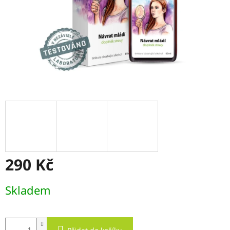
290 Kč
Měrná
Skladem
cena: