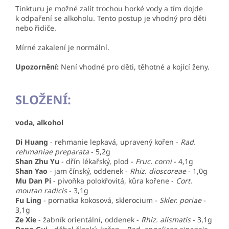
Tinkturu je možné zalít trochou horké vody a tím dojde
k odpaření se alkoholu. Tento postup je vhodný pro děti
nebo řidiče.
Mírné zakalení je normální.
Upozornění:
Není vhodné pro děti, těhotné a kojící ženy.
SLOŽENÍ:
voda, alkohol
Di Huang
-
rehmanie lepkavá, upravený kořen
-
Rad.
rehmaniae preparata
- 5,2g
Shan Zhu Yu
- dřín lékařský, plod -
Fruc. corni
- 4,1g
Shan Yao
- jam čínský, oddenek -
Rhiz. dioscoreae
- 1,0g
Mu Dan Pi
- pivoňka polokřovitá, kůra kořene -
Cort.
moutan radicis
- 3,1g
Fu Ling
- pornatka kokosová, sklerocium -
Skler. poriae
-
3,1g
Ze Xie
- žabník orientální, oddenek -
Rhiz. alismatis
- 3,1g