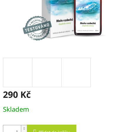
290 Kč
Měrná
Skladem
cena: