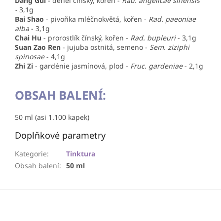
Dang Gui
- děhel čínský, kořen -
Rad. angelicae sinensis
-
3,1g
Bai Shao
- pivoňka mléčnokvětá, kořen -
Rad. paeoniae
alba
- 3,1g
Chai Hu
-
prorostlík čínský, kořen
-
Rad. bupleuri
- 3,1g
Suan Zao Ren
-
jujuba ostnitá, semeno
-
Sem. ziziphi
spinosae
- 4,1g
Zhi Zi
-
gardénie jasmínová, plod
-
Fruc. gardeniae
- 2,1g
OBSAH BALENÍ:
50 ml (asi 1.100 kapek)
Doplňkové parametry
Kategorie
:
Tinktura
Obsah balení
:
50 ml
Z
á
p