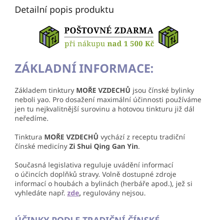
Detailní popis produktu
ZÁKLADNÍ INFORMACE:
Základem tinktury
MOŘE VZDECHŮ
jsou čínské bylinky
neboli yao. Pro dosažení maximální účinnosti používáme
jen tu nejkvalitnější surovinu a hotovou tinkturu již dál
neředíme.
Tinktura
MOŘE VZDECHŮ
vychází z receptu tradiční
čínské medicíny
Zi Shui Qing Gan Yin
.
Současná legislativa reguluje uvádění informací
o účincích doplňků stravy. Volně dostupné zdroje
informací o houbách a bylinách (herbáře apod.), jež si
vyhledáte např.
zde
,
regulovány nejsou.
ÚČINKY PODLE TRADIČNÍ ČÍNSKÉ