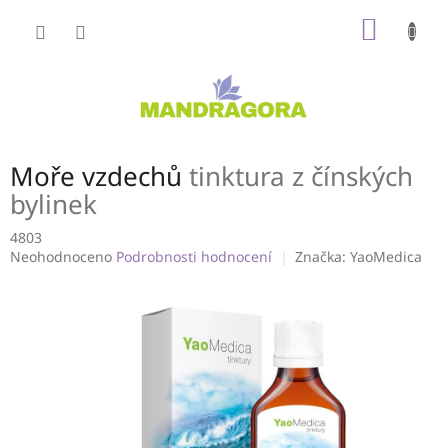
Přejít
NÁKUP
na
obsah
KOŠÍK
Moře vzdechů
tinktura z čínských
bylinek
4803
Průměrné
Neohodnoceno
Podrobnosti hodnocení
Značka:
YaoMedica
hodnocení
produktu
je
0,0
z
5
hvězdiček.