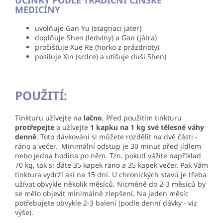
MEDICÍNY
uvolňuje Gan Yu (stagnaci jater)
doplňuje Shen (ledviny) a Gan (játra)
pročišťuje Xue Re (horko z prázdnoty)
posiluje Xin (srdce) a utišuje duši Shen
)
POUŽITÍ:
Tinkturu užívejte na
lačno
. Před použitím tinkturu
protřepejte
a užívejte
1 kapku na 1 kg své tělesné váhy
denně
. Toto dávkování si můžete rozdělit na dvě části -
ráno a večer. Minimální odstup je 30 minut před jídlem
nebo jedna hodina po něm. Tzn. pokud vážíte například
70 kg, tak si dáte 35 kapek ráno a 35 kapek večer. Pak Vám
tinktura vydrží asi na 15 dní. U
chronických stavů je třeba
užívat obvykle několik měsíců. Nicméně do 2-3 měsíců by
se mělo objevit minimálně zlepšení. Na jeden měsíc
potřebujete obvykle 2-3 balení (podle denní dávky - viz
výše).