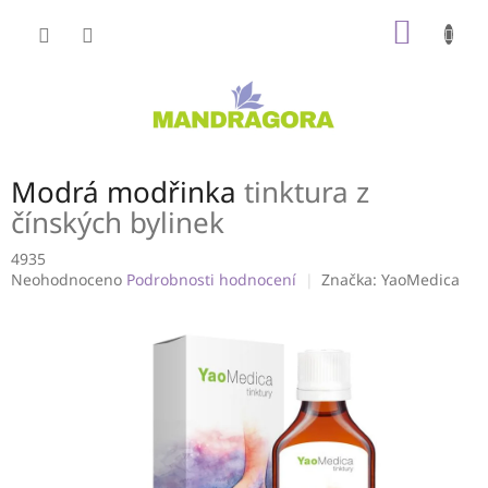
Přejít
NÁKUP
na
obsah
KOŠÍK
Modrá modřinka
tinktura z
čínských bylinek
4935
Průměrné
Neohodnoceno
Podrobnosti hodnocení
Značka:
YaoMedica
hodnocení
produktu
je
0,0
z
5
hvězdiček.