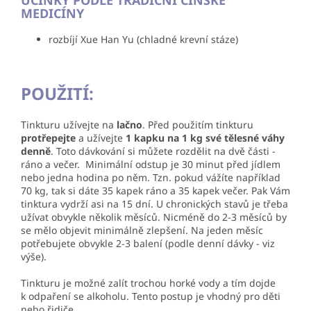
MEDICÍNY
rozbíjí Xue Han Yu (chladné krevní stáze)
POUŽITÍ:
Tinkturu užívejte na
lačno
. Před použitím tinkturu
protřepejte
a užívejte
1 kapku na 1 kg své tělesné váhy
denně
. Toto dávkování si můžete rozdělit na dvě části -
ráno a večer. Minimální odstup je 30 minut před jídlem
nebo jedna hodina po něm. Tzn. pokud vážíte například
70 kg, tak si dáte 35 kapek ráno a 35 kapek večer. Pak Vám
tinktura vydrží asi na 15 dní. U
chronických stavů je třeba
užívat obvykle několik měsíců. Nicméně do 2-3 měsíců by
se mělo objevit minimálně zlepšení. Na jeden měsíc
potřebujete obvykle 2-3 balení (podle denní dávky - viz
výše).
Tinkturu je možné zalít trochou horké vody a tím dojde
k odpaření se alkoholu. Tento postup je vhodný pro děti
nebo řidiče.