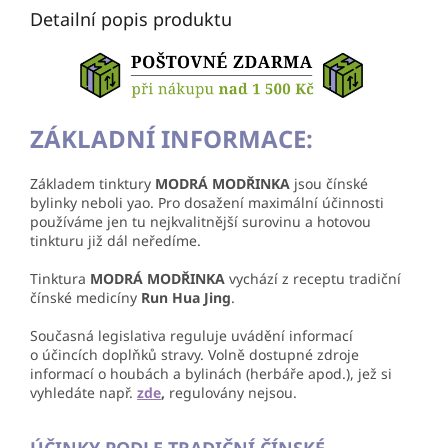
Detailní popis produktu
ZÁKLADNÍ INFORMACE:
Základem tinktury
MODRÁ MODŘINKA
jsou čínské
bylinky neboli yao. Pro dosažení maximální účinnosti
používáme jen tu nejkvalitnější surovinu a hotovou
tinkturu již dál neředíme.
Tinktura
MODRÁ
MODŘINKA
vychází z receptu tradiční
čínské medicíny
Run Hua Jing
.
Současná legislativa reguluje uvádění informací
o účincích doplňků stravy. Volně dostupné zdroje
informací o houbách a bylinách (herbáře apod.), jež si
vyhledáte např.
zde
,
regulovány nejsou.
ÚČINKY PODLE TRADIČNÍ ČÍNSKÉ