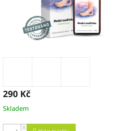
290 Kč
Měrná
Skladem
cena: