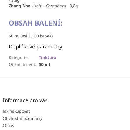
-
3,8g
Zhang Nao -
kafr -
Camphora -
3,8g
OBSAH BALENÍ:
50 ml (asi 1.100 kapek)
Doplňkové parametry
Kategorie
:
Tinktura
Obsah balení
:
50 ml
Z
á
p
a
Informace pro vás
t
Jak nakupovat
í
Obchodní podmínky
O nás