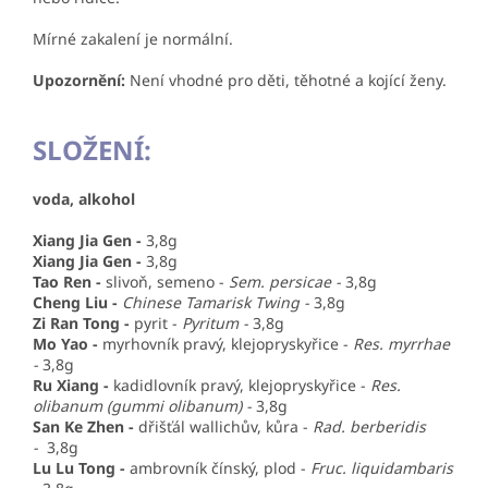
Mírné zakalení je normální.
Upozornění:
Není vhodné pro děti, těhotné a kojící ženy.
SLOŽENÍ:
voda, alkohol
Xiang Jia Gen -
3,8g
Xiang Jia Gen -
3,8g
Tao Ren -
slivoň, semeno -
Sem. persicae -
3,8g
Cheng Liu -
Chinese Tamarisk Twing -
3,8g
Zi Ran Tong -
pyrit -
Pyritum -
3,8g
Mo Yao -
myrhovník pravý, klejopryskyřice -
Res. myrrhae
-
3,8g
Ru Xiang -
kadidlovník pravý, klejopryskyřice -
Res.
olibanum (gummi olibanum) -
3,8g
San Ke Zhen -
dřišťál wallichův, kůra -
Rad. berberidis
-
3,8g
Lu Lu Tong -
ambrovník čínský, plod -
Fruc. liquidambaris